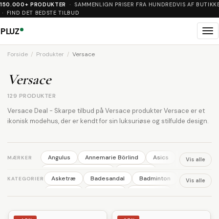
150.000+ PRODUKTER
· SAMMENLIGN PRISER FRA HUNDREDVIS AF BUTIKK
· FIND DET BEDSTE TILBUD
PLUZ
Me
Forside
Produkter
Versace
Versace
129 PRODUKTER
Versace Deal - Skarpe tilbud på Versace produkter Versace er et
ikonisk modehus, der er kendt for sin luksuriøse og stilfulde design.
Angulus
Annemarie Börlind
Asics
MÆRKER
Vis alle
Australian BodyCare
Backpack
Asketræ
Badesandal
Badminton
KATEGORIER
Vis alle
Ball
Basil
Bisgaard
Björn Borg
Ballerina
Barbering
Barnevogn
Bodylab
BOSS
Britax
Brixton
Benskinner
Blomster
Body wash
Broste Copenhagen
Bundgaard