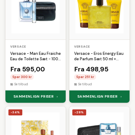
VERSACE
VERSACE
Versace - Man Eau Fraiche
Versace - Eros Energy Eau
Eau de Toilette Sæt - 100
de Parfum Sæt 50 ml +
ml + 10 ml + Toilettaske
Showergel & Aftershave
Fra 595,00
Fra 498,95
Spar 300 kr
Spar 251 kr
Se tilbud
Se tilbud
SAMMENLIGN PRISER
SAMMENLIGN PRISER
›
›
-34%
-28%