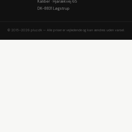
Kaliber · Hjarækvej 65
DK-8831 Løgstrup
© 2015–2026 pluz.dk — Alle priser er vejledende og kan ændres uden varsel.