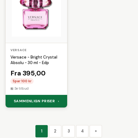
VERSACE
Versace - Bright Crystal
Absolu - 30 ml - Edp
Fra 395,00
Spar 100 kr
Se tilbud
SAMMENLIGN PRISER
›
1
2
3
4
»