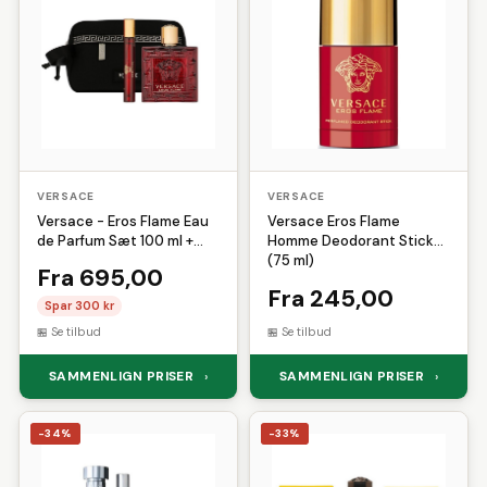
Løbehandsker
Løbehuer
Shimano
Sirius
Sistema
Løbesko
Løbetrøjer
Løbetøj
SKECHERS
Solar
Solgar
Måleklodser
Massage
Multicolor
Sonnentor
Sram
Superfit
Musik
Nøglering
Pilotjakke
Teva
Truefitt and Hill
Plaider
Porcelæn
Puzzle
Urban Classics
Versace
Reflekser
Saft
Sakse
Vetcur Biotec
Vilac
Selvbrunere
Sengegavl
VERSACE
Weather Report
Winther
VERSACE
Servietter
Skoskab
Skum
Versace - Eros Flame Eau
Versace Eros Flame
de Parfum Sæt 100 ml +
Homme Deodorant Stick
Sovepose
Starter
Sutter
Travel Spray + Taske
(75 ml)
Fra 695,00
Telt
Tunika
Værnemidler
Fra 245,00
Wirelås
Spar 300 kr
Se tilbud
Se tilbud
SAMMENLIGN PRISER
SAMMENLIGN PRISER
›
›
-34%
-33%