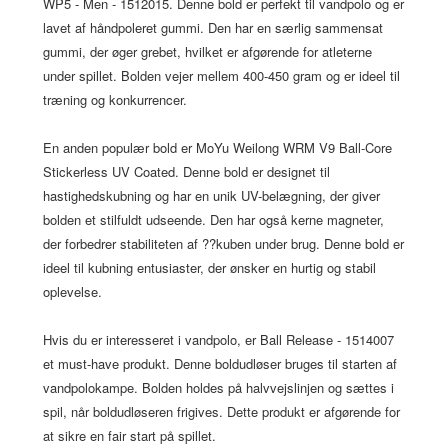
WP5 - Men - 1512015. Denne bold er perfekt til vandpolo og er
lavet af håndpoleret gummi. Den har en særlig sammensat
gummi, der øger grebet, hvilket er afgørende for atleterne
under spillet. Bolden vejer mellem 400-450 gram og er ideel til
træning og konkurrencer.
En anden populær bold er MoYu Weilong WRM V9 Ball-Core
Stickerless UV Coated. Denne bold er designet til
hastighedskubning og har en unik UV-belægning, der giver
bolden et stilfuldt udseende. Den har også kerne magneter,
der forbedrer stabiliteten af ??kuben under brug. Denne bold er
ideel til kubning entusiaster, der ønsker en hurtig og stabil
oplevelse.
Hvis du er interesseret i vandpolo, er Ball Release - 1514007
et must-have produkt. Denne boldudløser bruges til starten af
vandpolokampe. Bolden holdes på halvvejslinjen og sættes i
spil, når boldudløseren frigives. Dette produkt er afgørende for
at sikre en fair start på spillet.