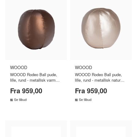
SKECHERS
Solar
Solgar
Massage
Multicolor
Musik
Sonnentor
Sram
Superfit
Teva
Nøglering
Pilotjakke
Plaider
Truefitt and Hill
Urban Classics
Porcelæn
Puzzle
Reflekser
Saft
Versace
Vetcur Biotec
Vilac
Sakse
Selvbrunere
Sengegavl
Weather Report
Winther
Servietter
Skoskab
Skum
Sovepose
Starter
Sutter
Telt
Tunika
Værnemidler
Wirelås
WOOOD
WOOOD
WOOOD Rodeo Ball pude,
WOOOD Rodeo Ball pude,
lille, rund - metallisk varm
lille, rund - metallisk natur
brun stof (Ø30)
stof (Ø30)
Fra 959,00
Fra 959,00
Se tilbud
Se tilbud
SAMMENLIGN PRISER
SAMMENLIGN PRISER
›
›