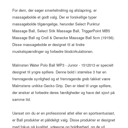
For dem, der søger smertelindring og afslapning, er
massagebolde et godt valg. Der er forskellige typer
massagebolde tilgængelige, herunder Select Punktur
Massage Ball, Select Stik Massage Ball, TriggerPoint MB5
Massage Ball og Croll & Denecke Massage Ball 5cm (19156).
Disse massagebolde er designet til at lindre
muskelspændinger og forbedre blodcirkulationen.
Malmsten Water Polo Ball WP3 - Junior - 1512013 er specielt
designet til yngre spillere. Denne bold i størrelse 3 har en
fremragende synlighed og et fremragende greb takket være
Malmstens unikke Gecko Grip. Den er ideel til unge spillere,
der ønsker at forbedre deres færdigheder og have det sjovt på
samme tid.
Uanset om du er en professionel atlet eller en sportsentusiast,
er Ball produkter et pålideligt valg. Disse produkter er designet
med fokus på kvalitet, ydeevne og holdbarhed, og de vil