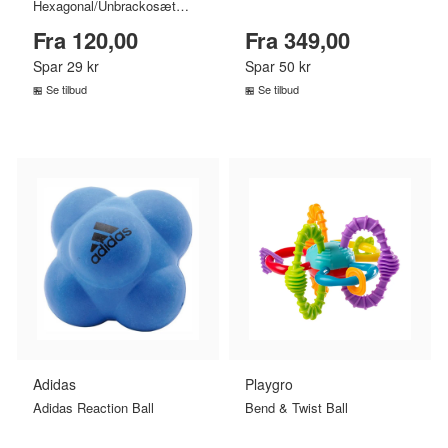
Hexagonal/Unbrackosæt
2/2.5/3/4/5/6/8/10mm
Fra 120,00
Fra 349,00
Spar 29 kr
Spar 50 kr
Se tilbud
Se tilbud
SAMMENLIGN PRISER
SAMMENLIGN PRISER
›
›
Adidas
Playgro
Adidas Reaction Ball
Bend & Twist Ball