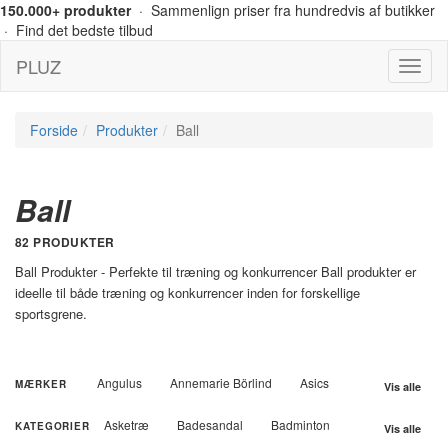
150.000+ produkter
· Sammenlign priser fra hundredvis af butikker
· Find det bedste tilbud
PLUZ
Menu
Forside
Produkter
Ball
Ball
82 PRODUKTER
Ball Produkter - Perfekte til træning og konkurrencer Ball produkter er
ideelle til både træning og konkurrencer inden for forskellige
sportsgrene.
Angulus
Annemarie Börlind
Asics
MÆRKER
Vis alle
Australian BodyCare
Backpack
Ball
Asketræ
Badesandal
Badminton
KATEGORIER
Vis alle
Basil
Bisgaard
Björn Borg