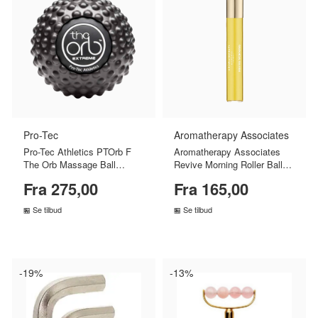
Pro-Tec
Aromatherapy Associates
Pro-Tec Athletics PTOrb F
Aromatherapy Associates
The Orb Massage Ball
Revive Morning Roller Ball
Extreme (1 stk)
(10 ml)
Fra 275,00
Fra 165,00
Se tilbud
Se tilbud
SAMMENLIGN PRISER
SAMMENLIGN PRISER
›
›
-19%
-13%