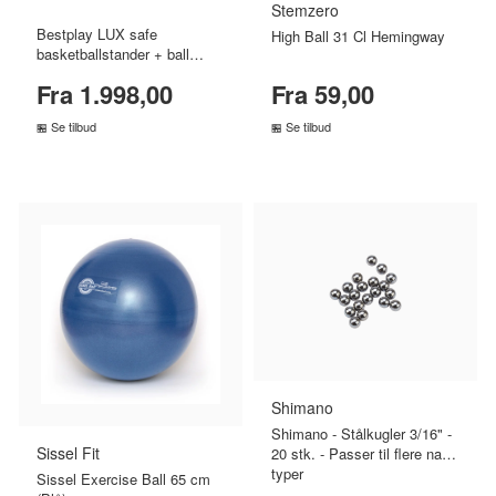
Stemzero
Bestplay LUX safe
High Ball 31 Cl Hemingway
basketballstander + ball
return
Fra 1.998,00
Fra 59,00
Se tilbud
Se tilbud
SAMMENLIGN PRISER
SAMMENLIGN PRISER
›
›
Shimano
Shimano - Stålkugler 3/16" -
Sissel Fit
20 stk. - Passer til flere nav
typer
Sissel Exercise Ball 65 cm