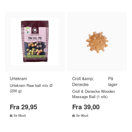
SAMMENLIGN PRISER
SAMMENLIGN PRISER
›
›
Urtekram
Croll &amp;
På
Denecke
lager
Urtekram Raw ball mix Ø
(200 g)
Croll & Denecke Wooden
Massage Ball (1 stk)
Fra 29,95
Fra 39,00
Se tilbud
Se tilbud
SAMMENLIGN PRISER
SAMMENLIGN PRISER
›
›