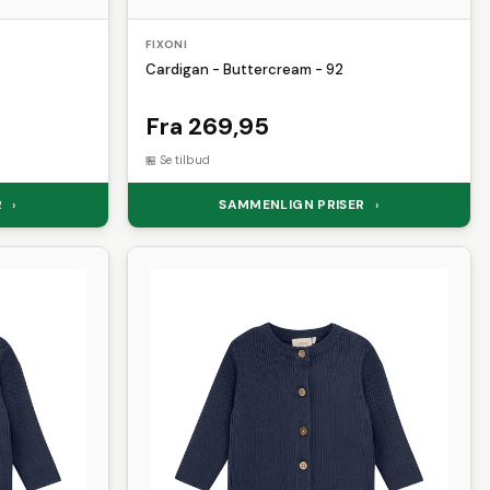
FIXONI
Cardigan - Buttercream - 92
Fra 269,95
Se tilbud
R
SAMMENLIGN PRISER
›
›