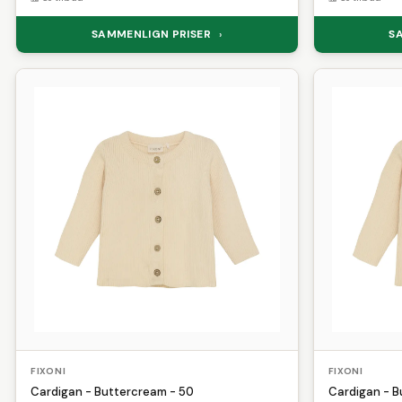
SAMMENLIGN PRISER
S
›
FIXONI
FIXONI
Cardigan - Buttercream - 50
Cardigan - B