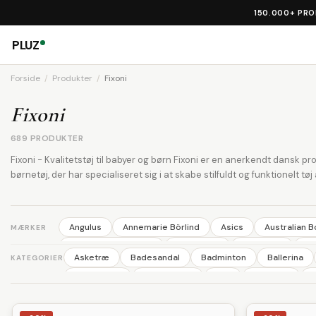
150.000+ PR
PLUZ
Forside
Produkter
Fixoni
Fixoni
689 PRODUKTER
Fixoni - Kvalitetstøj til babyer og børn Fixoni er en anerkendt dansk p
børnetøj, der har specialiseret sig i at skabe stilfuldt og funktionelt tøj a
Angulus
Annemarie Börlind
Asics
Australian 
MÆRKER
Broste Copenhagen
Bundgaard
Camelbak
Ec
Asketræ
Badesandal
Badminton
Ballerina
KATEGORIER
Kids Concept
King
Klickfix
Knog
Laurel
Børnecykel
Børnecykler
Cap
Cellesalt
C
MOLO
Natur Drogeriet
NEO
Newline
Nilen
Fødselsdagstog
Førstehjælp
Gryder
Gulvma
Poler
Purepower
Rapid
Razor
Reer
R