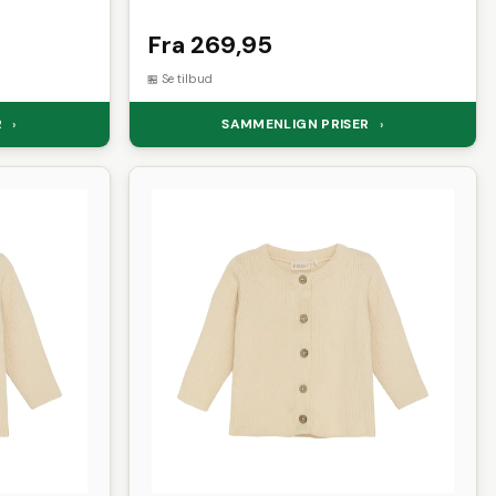
Fra 269,95
Se tilbud
R
SAMMENLIGN PRISER
›
›