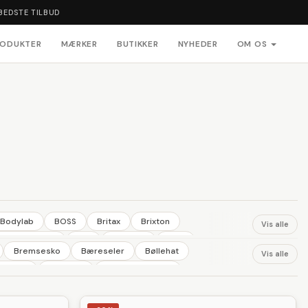
BEDSTE TILBUD
RODUKTER
MÆRKER
BUTIKKER
NYHEDER
OM OS
Bodylab
BOSS
Britax
Brixton
Vis alle
Greenpeople
JBS
Joha Uld
Kask
Bremsesko
Bæreseler
Bøllehat
Vis alle
Mamalicious
Maxi-Cosi
Mill & Mortar
erdragt
Fodpleje
Fortovskantsten
OYOY
OYOY
Paige
Phillips
Pirelli
Polar
Hjelmhuer
Hjemmesko
Husdyr
Hylde
stema
SKECHERS
Solar
Solgar
Sonnentor