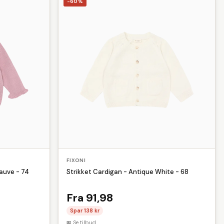
enmaskiner
Lamper & belysning
Lappegrej
-60%
Winther
lticolor
Musik
Nøglering
Pilotjakke
Plaider
ovepose
Starter
Sutter
Telt
Tunika
FIXONI
auve - 74
Strikket Cardigan - Antique White - 68
Fra 91,98
Spar 138 kr
Se tilbud