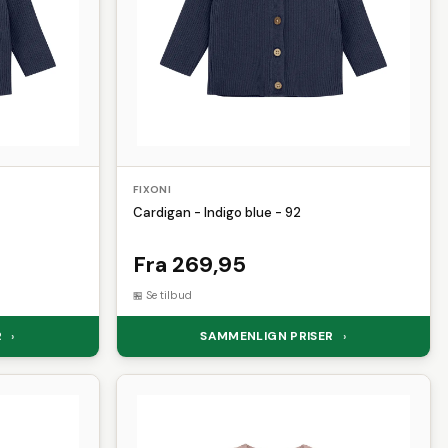
FIXONI
Cardigan - Indigo blue - 92
Fra 269,95
Se tilbud
R
SAMMENLIGN PRISER
›
›