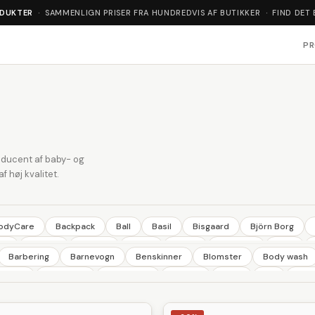
ODUKTER
· SAMMENLIGN PRISER FRA HUNDREDVIS AF BUTIKKER · FIND DET 
P
roducent af baby- og
f høj kvalitet.
BodyCare
Backpack
Ball
Basil
Bisgaard
Björn Borg
co
Elefant
En Fant
Engel
Fixoni
Flamingo
Giro
Barbering
Barnevogn
Benskinner
Blomster
Body wash
Lavera
Leitz
Leitz
Libero
Little Dutch
Little Wonders
itater
Cykelstol
Deo Spray
Duftlys
Fade
Filt
Flyv
s Jord
Nishiki
Nordica
Nuk
OBH
Omega
Only
ling
Hårtrimmer
Havemøbler
Haveredskaber
Havesæt
eport
Robens
Schwalbe
Select
Shimano
Sirius
Si