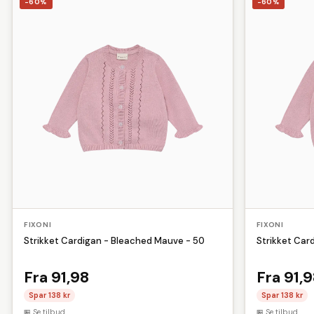
Hæfteklammer
Hættetrøjer
Ingefær
Jumpsui
-60%
-60%
Sram
Superfit
Teva
Truefitt and Hill
Urban 
Lim
Lygtesæt
Løbehandsker
Løbehuer
Porcelæn
Puzzle
Reflekser
Saft
Sakse
Værnemidler
Wirelås
FIXONI
FIXONI
Strikket Cardigan - Bleached Mauve - 50
Strikket Car
Fra 91,98
Fra 91,
Spar 138 kr
Spar 138 kr
Se tilbud
Se tilbud