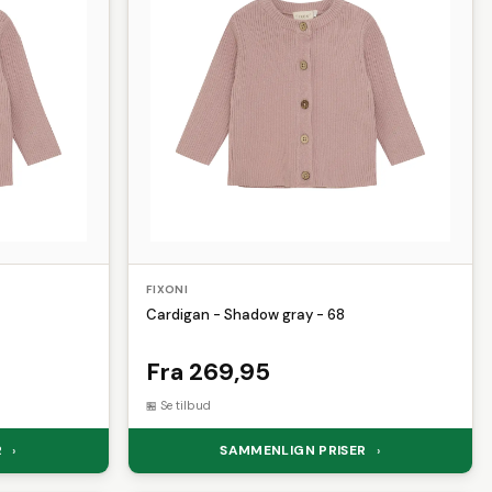
FIXONI
Cardigan - Shadow gray - 68
Fra 269,95
Se tilbud
R
SAMMENLIGN PRISER
›
›