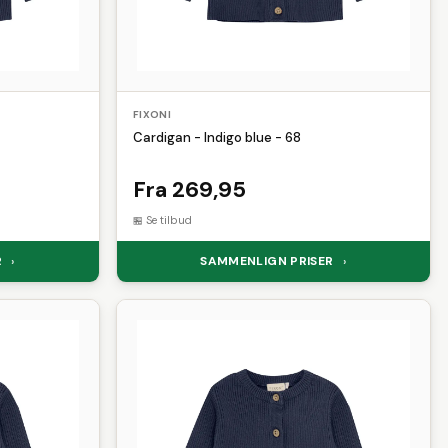
FIXONI
Cardigan - Indigo blue - 68
Fra 269,95
Se tilbud
R
SAMMENLIGN PRISER
›
›