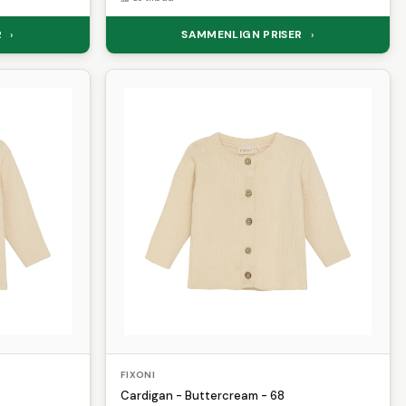
R
SAMMENLIGN PRISER
›
›
FIXONI
Cardigan - Buttercream - 68