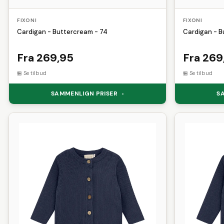
FIXONI
FIXONI
Cardigan - Buttercream - 74
Cardigan - B
Fra 269,95
Fra 269
Se tilbud
Se tilbud
SAMMENLIGN PRISER
S
›