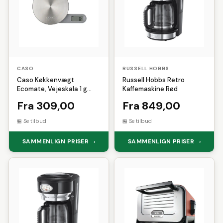
CASO
RUSSELL HOBBS
Caso Køkkenvægt
Russell Hobbs Retro
Ecomate, Vejeskala 1 g
Kaffemaskine Rød
Max 5 Kg
Fra 309,00
Fra 849,00
Se tilbud
Se tilbud
SAMMENLIGN PRISER
SAMMENLIGN PRISER
›
›