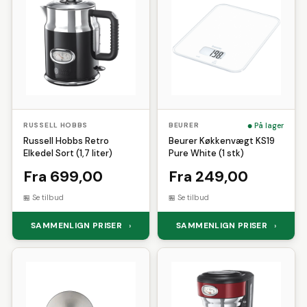
Robens
Schwalbe
Select
Løbehandsker
Løbehuer
Shimano
Sirius
Sistema
Løbesko
Løbetrøjer
Løbetøj
SKECHERS
Solar
Solgar
Måleklodser
Massage
Multicolor
Sonnentor
Sram
Superfit
Musik
Nøglering
Pilotjakke
Teva
Truefitt and Hill
Plaider
Porcelæn
Puzzle
Urban Classics
Versace
Reflekser
Saft
Sakse
Vetcur Biotec
Vilac
På lager
RUSSELL HOBBS
BEURER
Selvbrunere
Sengegavl
Weather Report
Winther
Russell Hobbs Retro
Beurer Køkkenvægt KS19
Servietter
Skoskab
Skum
Elkedel Sort (1,7 liter)
Pure White (1 stk)
Sovepose
Starter
Sutter
Fra 699,00
Fra 249,00
Telt
Tunika
Værnemidler
Se tilbud
Se tilbud
Wirelås
SAMMENLIGN PRISER
SAMMENLIGN PRISER
›
›