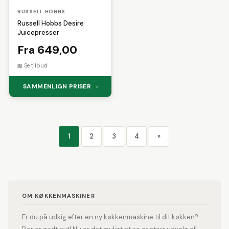
RUSSELL HOBBS
Russell Hobbs Desire
Juicepresser
Fra 649,00
Se tilbud
SAMMENLIGN PRISER
›
1
2
3
4
»
OM KØKKENMASKINER
Er du på udkig efter en ny køkkenmaskine til dit køkken?