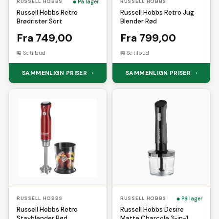
På lager
RUSSELL HOBBS
RUSSELL HOBBS
Russell Hobbs Retro
Russell Hobbs Retro Jug
Brødrister Sort
Blender Rød
Fra 749,00
Fra 799,00
Se tilbud
Se tilbud
SAMMENLIGN PRISER
SAMMENLIGN PRISER
›
›
På lager
RUSSELL HOBBS
RUSSELL HOBBS
Russell Hobbs Retro
Russell Hobbs Desire
Stavblender Rød
Matte Charcole 3-in-1