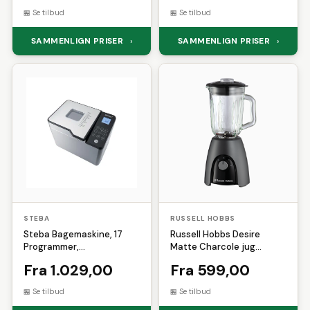
Se tilbud
Se tilbud
SAMMENLIGN PRISER
SAMMENLIGN PRISER
›
›
STEBA
RUSSELL HOBBS
Steba Bagemaskine, 17
Russell Hobbs Desire
Programmer,
Matte Charcole jug
500/750/1000 Gr Brød
blender (1 stk)
Fra 1.029,00
Fra 599,00
Se tilbud
Se tilbud