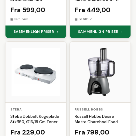
Hand Blender (1 stk)
Fra 599,00
Fra 449,00
Se tilbud
Se tilbud
SAMMENLIGN PRISER
SAMMENLIGN PRISER
›
›
STEBA
RUSSELL HOBBS
Steba Dobbelt Kogeplade
Russell Hobbs Desire
Stkf150, Ø16/19 Cm Zoner,
Matte Charchoal Food
2300w, Hvid
Processor (1 stk)
Fra 229,00
Fra 799,00