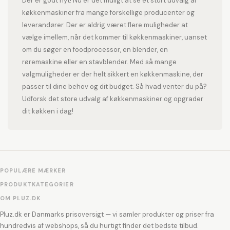
Der er godt nyt! Nu er det muligt at se et stort udvalg af
køkkenmaskiner fra mange forskellige producenter og
leverandører. Der er aldrig været flere muligheder at
vælge imellem, når det kommer til køkkenmaskiner, uanset
om du søger en foodprocessor, en blender, en
røremaskine eller en stavblender. Med så mange
valgmuligheder er der helt sikkert en køkkenmaskine, der
passer til dine behov og dit budget. Så hvad venter du på?
Udforsk det store udvalg af køkkenmaskiner og opgrader
dit køkken i dag!
POPULÆRE MÆRKER
PRODUKTKATEGORIER
OM PLUZ.DK
Pluz.dk er Danmarks prisoversigt — vi samler produkter og priser fra
hundredvis af webshops, så du hurtigt finder det bedste tilbud.