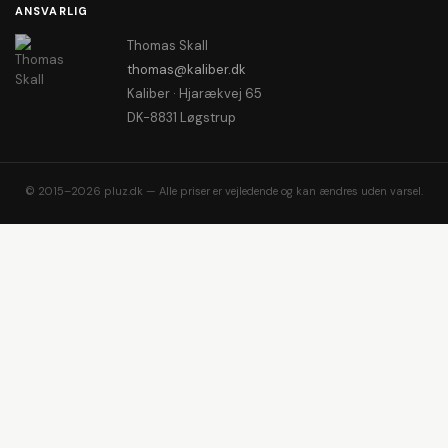
ANSVARLIG
Thomas Skall
thomas@kaliber.dk
Kaliber · Hjarækvej 65
DK-8831 Løgstrup
© 2015–2026 pluz.dk — Alle priser er vejledende og kan ændres uden varsel.