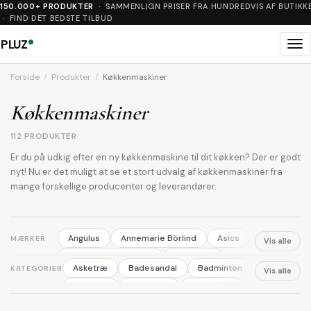
150.000+ PRODUKTER
· SAMMENLIGN PRISER FRA HUNDREDVIS AF BUTIKK
· FIND DET BEDSTE TILBUD
PLUZ
Me
Forside
Produkter
Køkkenmaskiner
Køkkenmaskiner
112 PRODUKTER
Er du på udkig efter en ny køkkenmaskine til dit køkken? Der er godt
nyt! Nu er det muligt at se et stort udvalg af køkkenmaskiner fra
mange forskellige producenter og leverandører.
Angulus
Annemarie Börlind
Asics
MÆRKER
Vis alle
Australian BodyCare
Backpack
Asketræ
Badesandal
Badminton
KATEGORIER
Vis alle
Ball
Basil
Bisgaard
Björn Borg
Ballerina
Barbering
Barnevogn
Bodylab
BOSS
Britax
Brixton
Benskinner
Blomster
Body wash