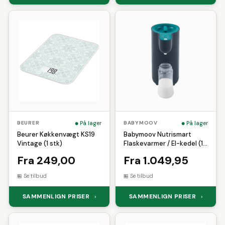
På lager
På lager
BEURER
BABYMOOV
Beurer Køkkenvægt KS19
Babymoov Nutrismart
Vintage (1 stk)
Flaskevarmer / El-kedel (1
stk)
Fra 249,00
Fra 1.049,95
Se tilbud
Se tilbud
SAMMENLIGN PRISER
SAMMENLIGN PRISER
›
›