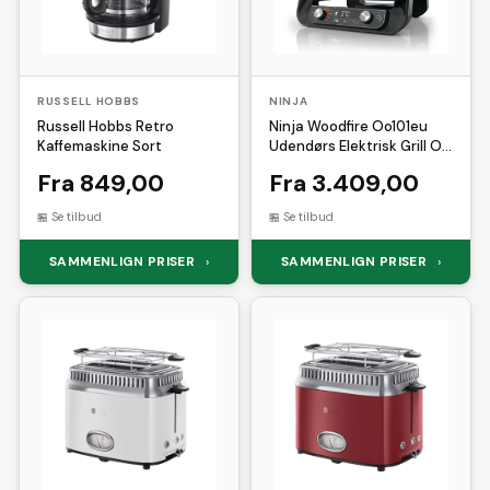
RUSSELL HOBBS
NINJA
Russell Hobbs Retro
Ninja Woodfire Oo101eu
Kaffemaskine Sort
Udendørs Elektrisk Grill Og
Røgeovn 2400w
Fra 849,00
Fra 3.409,00
Se tilbud
Se tilbud
SAMMENLIGN PRISER
SAMMENLIGN PRISER
›
›