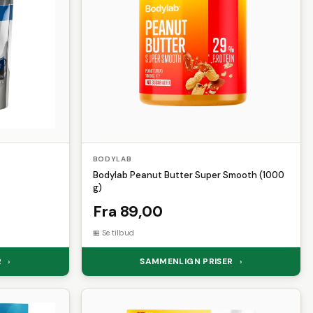
BODYLAB
Bodylab Peanut Butter Super Smooth (1000
g)
Fra 89,00
Se tilbud
R
SAMMENLIGN PRISER
›
›