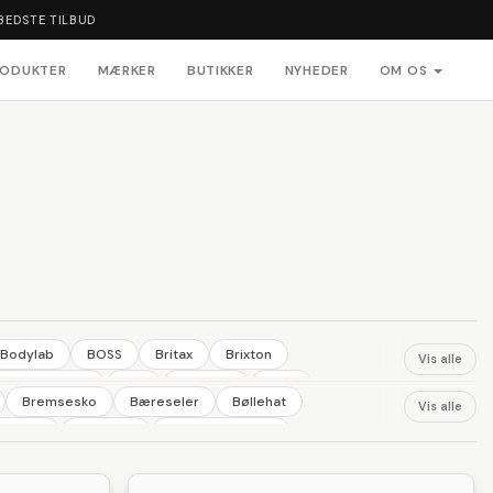
BEDSTE TILBUD
RODUKTER
MÆRKER
BUTIKKER
NYHEDER
OM OS
Bodylab
BOSS
Britax
Brixton
Vis alle
Greenpeople
JBS
Joha Uld
Kask
Bremsesko
Bæreseler
Bøllehat
Vis alle
Mamalicious
Maxi-Cosi
Mill & Mortar
erdragt
Fodpleje
Fortovskantsten
OYOY
OYOY
Paige
Phillips
Pirelli
Polar
Hjelmhuer
Hjemmesko
Husdyr
Hylde
stema
SKECHERS
Solar
Solgar
Sonnentor