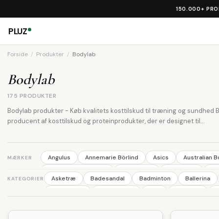
150.000+ PR
PLUZ
Forside
Produkter
Bodylab
Bodylab
175 PRODUKTER
Bodylab produkter - Køb kvalitets kosttilskud til træning og sundhed 
producent af kosttilskud og proteinprodukter, der er designet til...
Angulus
Annemarie Börlind
Asics
Australian 
MÆRKER
Broste Copenhagen
Bundgaard
Camelbak
Ec
Asketræ
Badesandal
Badminton
Ballerina
KATEGORIER
Kids Concept
King
Klickfix
Knog
Laurel
Børnecykel
Børnecykler
Cap
Cellesalt
C
MOLO
Natur Drogeriet
NEO
Newline
Nilen
Fødselsdagstog
Førstehjælp
Gryder
Gulvma
Poler
Purepower
Rapid
Razor
Reer
R