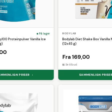
På lager
BODYLAB
100 Proteinpulver Vanilla Ice
Bodylab Diet Shake Box Vanilla 
g)
(12x45 g)
,00
Fra 169,00
Se tilbud
AMMENLIGN PRISER
SAMMENLIGN PRISE
›