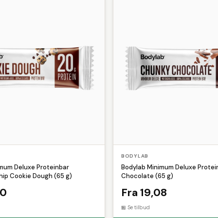
t
Kabelskjuler
Kompressor
Konserves
Kuglepen
Køkk
Classics
Versace
Vetcur Biotec
Vilac
Weather Report
Løbesko
Løbetrøjer
Løbetøj
Måleklodser
Massage
Mu
Selvbrunere
Sengegavl
Servietter
Skoskab
Skum
S
BODYLAB
mum Deluxe Proteinbar
Bodylab Minimum Deluxe Prote
ip Cookie Dough (65 g)
Chocolate (65 g)
00
Fra 19,08
Se tilbud