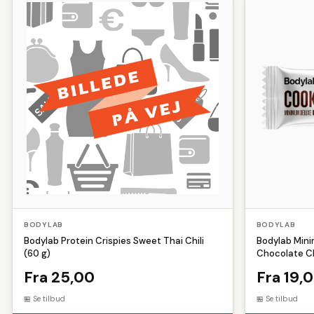
Hæfteklammer
Hættetrøjer
Ingefær
Jumpsui
Sram
Superfit
Teva
Truefitt and Hill
Urban 
Lim
Lygtesæt
Løbehandsker
Løbehuer
Porcelæn
Puzzle
Reflekser
Saft
Sakse
Værnemidler
Wirelås
BODYLAB
BODYLAB
Bodylab Protein Crispies Sweet Thai Chili
Bodylab Mini
(60 g)
Chocolate Ch
Fra 25,00
Fra 19,
Se tilbud
Se tilbud