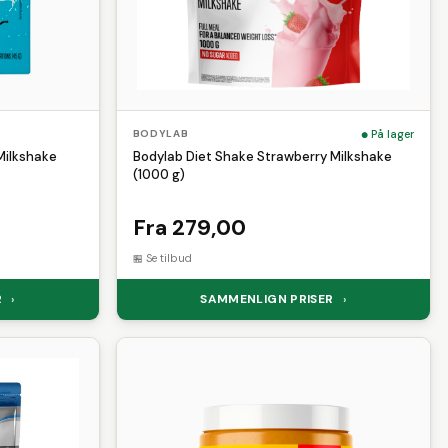
På lager
BODYLAB
Milkshake
Bodylab Diet Shake Strawberry Milkshake
(1000 g)
Fra 279,00
Se tilbud
R
SAMMENLIGN PRISER
›
›