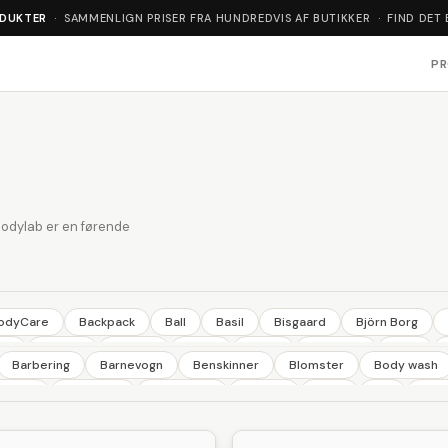
ODUKTER
· SAMMENLIGN PRISER FRA HUNDREDVIS AF BUTIKKER · FIND DET 
P
Bodylab er en førende
BodyCare
Backpack
Ball
Basil
Bisgaard
Björn Borg
co
Elefant
En Fant
Engel
Fixoni
Flamingo
Giro
Barbering
Barnevogn
Benskinner
Blomster
Body wash
Lavera
Leitz
Leitz
Libero
Little Dutch
Little Wonders
itater
Cykelstol
Deo Spray
Duftlys
Fade
Filt
Flyv
s Jord
Nishiki
Nordica
Nuk
OBH
Omega
Only
ling
Hårtrimmer
Havemøbler
Haveredskaber
Havesæt
eport
Robens
Schwalbe
Select
Shimano
Sirius
Si