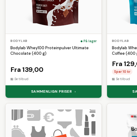
På lager
BODYLAB
BODYLAB
Bodylab Whey100 Proteinpulver Ultimate
Bodylab Whey
Chocolate (400 g)
Coffee (400 
Fra 129
Fra 139,00
Spar 10 kr
Se tilbud
Se tilbud
SAMMENLIGN PRISER
S
›