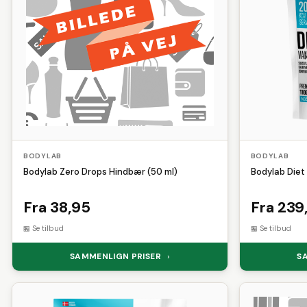
BODYLAB
BODYLAB
Bodylab Zero Drops Hindbær (50 ml)
Bodylab Diet 
Fra 38,95
Fra 239
Se tilbud
Se tilbud
SAMMENLIGN PRISER
S
›