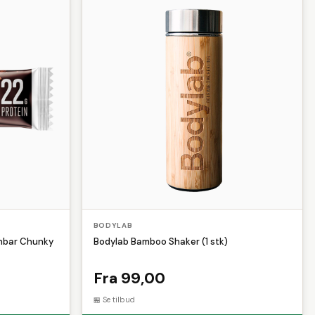
enmaskiner
Lamper & belysning
Lappegrej
Winther
lticolor
Musik
Nøglering
Pilotjakke
Plaider
ovepose
Starter
Sutter
Telt
Tunika
BODYLAB
inbar Chunky
Bodylab Bamboo Shaker (1 stk)
Fra 99,00
Se tilbud