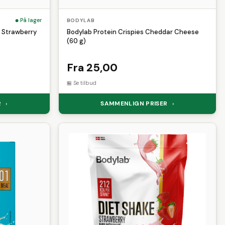
På lager
BODYLAB
 Strawberry
Bodylab Protein Crispies Cheddar Cheese
(60 g)
Fra 25,00
Se tilbud
R
SAMMENLIGN PRISER
›
›