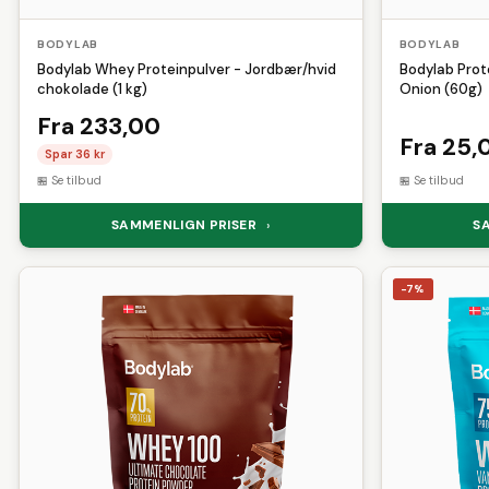
BODYLAB
BODYLAB
Bodylab Whey Proteinpulver - Jordbær/hvid
Bodylab Prot
chokolade (1 kg)
Onion (60g)
Fra 233,00
Fra 25,
Spar 36 kr
Se tilbud
Se tilbud
SAMMENLIGN PRISER
S
›
-7%