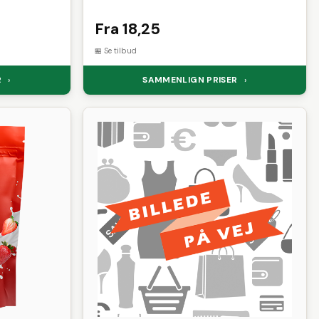
Fra 18,25
Se tilbud
R
SAMMENLIGN PRISER
›
›