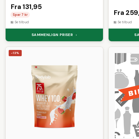
Fra 131,95
Fra 259
Spar 7 kr
Se tilbud
Se tilbud
SAMMENLIGN PRISER
S
›
-13%