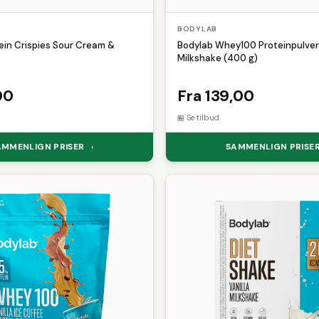
BODYLAB
ein Crispies Sour Cream &
Bodylab Whey100 Proteinpulver
Milkshake (400 g)
00
Fra 139,00
Se tilbud
AMMENLIGN PRISER
SAMMENLIGN PRISE
›