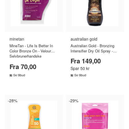
minetan
australian gold
MineTan - Life Is Better In
Australian Gold - Bronzing
Color Bronze On - Velour
Intensifier Dry Oil Spray -
Selvbrunerhandske
237 ml
Fra 149,00
Fra 70,00
Spar 50 kr
Se tilbud
Se tilbud
SAMMENLIGN PRISER
SAMMENLIGN PRISER
›
›
-28%
-29%