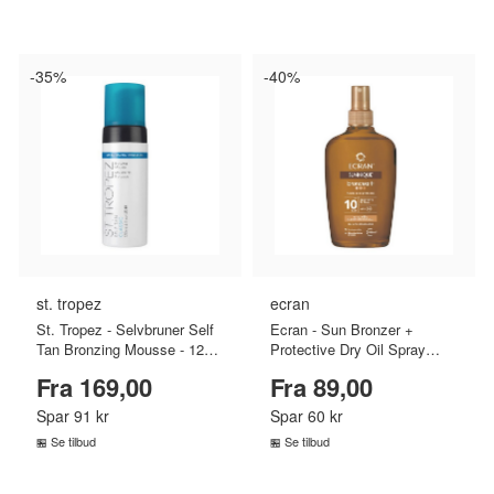
SAMMENLIGN PRISER
SAMMENLIGN PRISER
›
›
-35%
-40%
st. tropez
ecran
St. Tropez - Selvbruner Self
Ecran - Sun Bronzer +
Tan Bronzing Mousse - 120
Protective Dry Oil Spray
ml
SPF10 - 200 ml
Fra 169,00
Fra 89,00
Spar 91 kr
Spar 60 kr
Se tilbud
Se tilbud
SAMMENLIGN PRISER
SAMMENLIGN PRISER
›
›