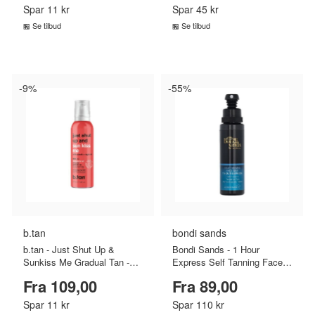
Spar 11 kr
Spar 45 kr
Se tilbud
Se tilbud
SAMMENLIGN PRISER
SAMMENLIGN PRISER
›
›
-9%
-55%
b.tan
bondi sands
b.tan - Just Shut Up &
Bondi Sands - 1 Hour
Sunkiss Me Gradual Tan -
Express Self Tanning Face
Medium To Tan - 207 ml
Mist - 70 ml
Fra 109,00
Fra 89,00
Spar 11 kr
Spar 110 kr