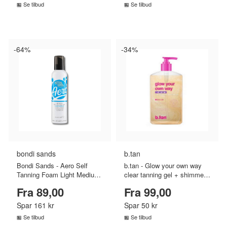
Se tilbud
Se tilbud
SAMMENLIGN PRISER
SAMMENLIGN PRISER
›
›
-64%
-34%
bondi sands
b.tan
Bondi Sands - Aero Self
b.tan - Glow your own way
Tanning Foam Light Medium
clear tanning gel + shimmer -
- 225 ml
473 ml
Fra 89,00
Fra 99,00
Spar 161 kr
Spar 50 kr
Se tilbud
Se tilbud