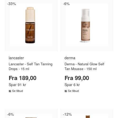
Massage
Multicolor
Musik
-33%
Sonnentor
Sram
Superfit
-6%
Teva
Nøglering
Pilotjakke
Plaider
Truefitt and Hill
Urban Classics
Porcelæn
Puzzle
Reflekser
Saft
Versace
Vetcur Biotec
Vilac
Sakse
Selvbrunere
Sengegavl
Weather Report
Winther
Servietter
Skoskab
Skum
Sovepose
Starter
Sutter
Telt
Tunika
Værnemidler
Wirelås
lancaster
derma
Lancaster - Self Tan Tanning
Derma - Natural Glow Self
Drops - 15 ml
Tan Mousse - 150 ml
Fra 189,00
Fra 99,00
Spar 91 kr
Spar 6 kr
Se tilbud
Se tilbud
SAMMENLIGN PRISER
SAMMENLIGN PRISER
›
›
-6%
-12%