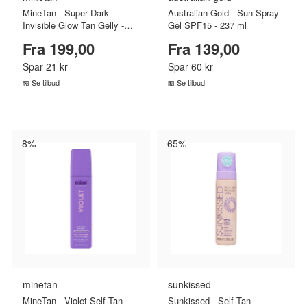
MineTan - Super Dark
Australian Gold - Sun Spray
Invisible Glow Tan Gelly -
Gel SPF15 - 237 ml
237 ml
Fra 199,00
Fra 139,00
Spar 21 kr
Spar 60 kr
Se tilbud
Se tilbud
SAMMENLIGN PRISER
SAMMENLIGN PRISER
›
›
-8%
-65%
minetan
sunkissed
MineTan - Violet Self Tan
Sunkissed - Self Tan