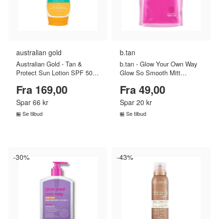
australian gold
b.tan
Australian Gold - Tan &
b.tan - Glow Your Own Way
Protect Sun Lotion SPF 50
Glow So Smooth Mitt
-237 ml
Selvbruner Handske
Fra 169,00
Fra 49,00
Spar 66 kr
Spar 20 kr
Se tilbud
Se tilbud
SAMMENLIGN PRISER
SAMMENLIGN PRISER
›
›
-30%
-43%