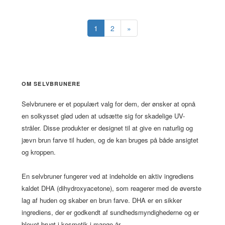
1
2
»
OM SELVBRUNERE
Selvbrunere er et populært valg for dem, der ønsker at opnå
en solkysset glød uden at udsætte sig for skadelige UV-
stråler. Disse produkter er designet til at give en naturlig og
jævn brun farve til huden, og de kan bruges på både ansigtet
og kroppen.
En selvbruner fungerer ved at indeholde en aktiv ingrediens
kaldet DHA (dihydroxyacetone), som reagerer med de øverste
lag af huden og skaber en brun farve. DHA er en sikker
ingrediens, der er godkendt af sundhedsmyndighederne og er
blevet brugt i kosmetik i mange år.