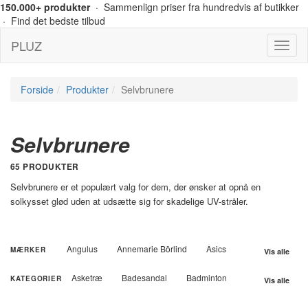
150.000+ produkter
· Sammenlign priser fra hundredvis af butikker
· Find det bedste tilbud
PLUZ
Menu
Forside
Produkter
Selvbrunere
Selvbrunere
65 PRODUKTER
Selvbrunere er et populært valg for dem, der ønsker at opnå en
solkysset glød uden at udsætte sig for skadelige UV-stråler.
Angulus
Annemarie Börlind
Asics
MÆRKER
Vis alle
Australian BodyCare
Backpack
Ball
Asketræ
Badesandal
Badminton
KATEGORIER
Vis alle
Basil
Bisgaard
Björn Borg
Ballerina
Barbering
Barnevogn
Bodylab
BOSS
Britax
Brixton