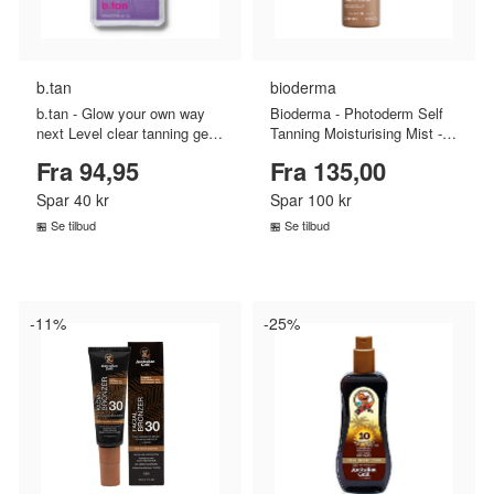
b.tan
bioderma
b.tan - Glow your own way
Bioderma - Photoderm Self
next Level clear tanning gel -
Tanning Moisturising Mist -
473 ml
150 ml
Fra 94,95
Fra 135,00
Spar 40 kr
Spar 100 kr
Se tilbud
Se tilbud
SAMMENLIGN PRISER
SAMMENLIGN PRISER
›
›
-11%
-25%