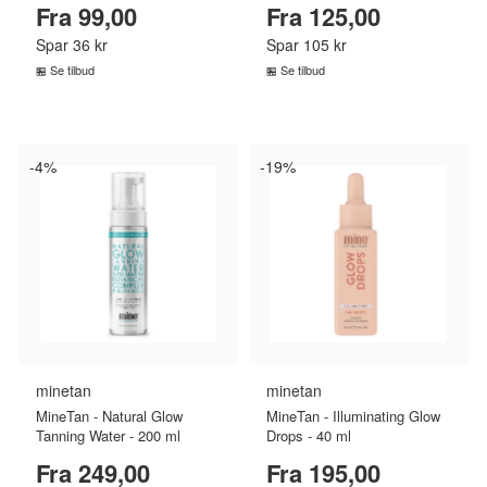
Fra 99,00
Fra 125,00
Spar 36 kr
Spar 105 kr
Se tilbud
Se tilbud
SAMMENLIGN PRISER
SAMMENLIGN PRISER
›
›
-4%
-19%
minetan
minetan
MineTan - Natural Glow
MineTan - Illuminating Glow
Tanning Water - 200 ml
Drops - 40 ml
Fra 249,00
Fra 195,00