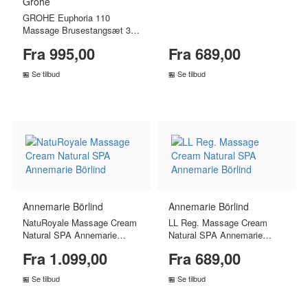
Grohe
GROHE Euphoria 110
Massage Brusestangsæt 3
sprays - Børstet Nikkel
Fra 995,00
Fra 689,00
Se tilbud
Se tilbud
SAMMENLIGN PRISER
SAMMENLIGN PRISER
›
›
Annemarie Börlind
Annemarie Börlind
NatuRoyale Massage Cream
LL Reg. Massage Cream
Natural SPA Annemarie
Natural SPA Annemarie
Börlind
Börlind
Fra 1.099,00
Fra 689,00
Se tilbud
Se tilbud
SAMMENLIGN PRISER
SAMMENLIGN PRISER
›
›