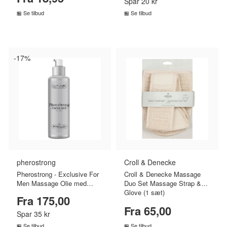
Spar 20 kr
Se tilbud
Se tilbud
SAMMENLIGN PRISER
SAMMENLIGN PRISER
›
›
-17%
pherostrong
Croll & Denecke
Pherostrong - Exclusive For
Croll & Denecke Massage
Men Massage Olie med
Duo Set Massage Strap &
Feromoner - 100 ml
Glove (1 sæt)
Fra 175,00
Fra 65,00
Spar 35 kr
Se tilbud
Se tilbud