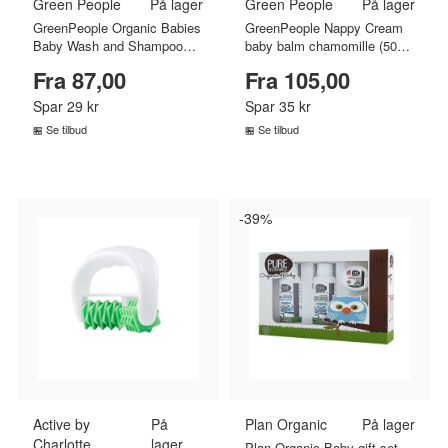
Green People
På lager
Green People
På lager
GreenPeople Organic Babies
GreenPeople Nappy Cream
Baby Wash and Shampoo
baby balm chamomille (50
(150 ml)
ml)
Fra 87,00
Fra 105,00
Spar 29 kr
Spar 35 kr
Se tilbud
Se tilbud
SAMMENLIGN PRISER
SAMMENLIGN PRISER
›
›
-39%
Active by
På
Plan Organic
På lager
Charlotte
lager
Plan Organic Baby gift set