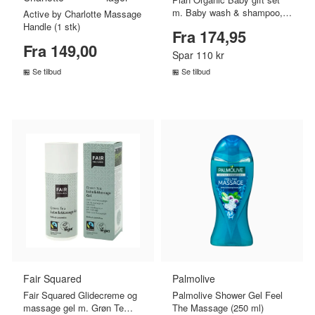
m. Baby wash & shampoo,
Active by Charlotte Massage
baby lotion, baby bum cream
Handle (1 stk)
Fra 174,95
Fra 149,00
Spar 110 kr
Se tilbud
Se tilbud
SAMMENLIGN PRISER
SAMMENLIGN PRISER
›
›
Fair Squared
Palmolive
Fair Squared Glidecreme og
Palmolive Shower Gel Feel
massage gel m. Grøn Te
The Massage (250 ml)