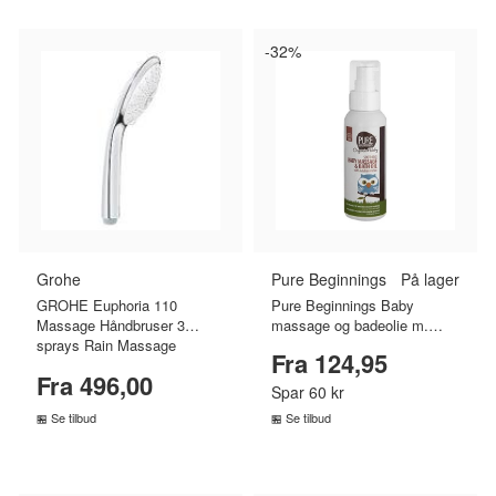
-32%
Grohe
Pure Beginnings
På lager
GROHE Euphoria 110
Pure Beginnings Baby
Massage Håndbruser 3
massage og badeolie m.
sprays Rain Massage
kalahari melon (100 ml)
Fra 124,95
SmartRain - Krom
Fra 496,00
Spar 60 kr
Se tilbud
Se tilbud
SAMMENLIGN PRISER
SAMMENLIGN PRISER
›
›