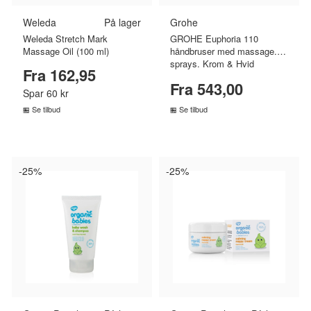
Weleda
På lager
Grohe
Weleda Stretch Mark
GROHE Euphoria 110
Massage Oil (100 ml)
håndbruser med massage. 3
sprays. Krom & Hvid
Fra 162,95
Fra 543,00
Spar 60 kr
Se tilbud
Se tilbud
SAMMENLIGN PRISER
SAMMENLIGN PRISER
›
›
-25%
-25%