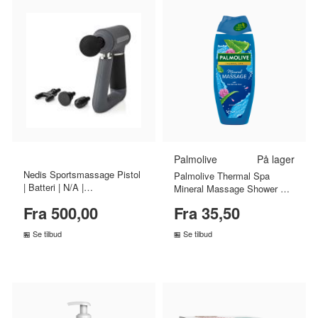
Palmolive
På lager
Nedis Sportsmassage Pistol
Palmolive Thermal Spa
| Batteri | N/A |
Mineral Massage Shower Gel
Opladningsbar | 6 massage
(500 ml)
Fra 500,00
Fra 35,50
typer | USB Kabel | Grå
Se tilbud
Se tilbud
SAMMENLIGN PRISER
SAMMENLIGN PRISER
›
›