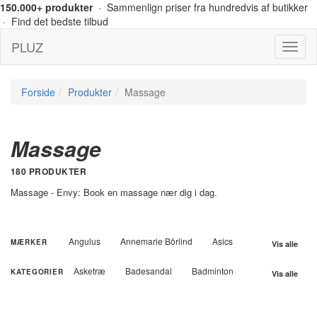
150.000+ produkter
· Sammenlign priser fra hundredvis af butikker
· Find det bedste tilbud
PLUZ
Menu
Forside
Produkter
Massage
Massage
180 PRODUKTER
Massage - Envy: Book en massage nær dig i dag.
Angulus
Annemarie Börlind
Asics
MÆRKER
Vis alle
Australian BodyCare
Backpack
Ball
Asketræ
Badesandal
Badminton
KATEGORIER
Vis alle
Basil
Bisgaard
Björn Borg
Ballerina
Barbering
Barnevogn
Bodylab
BOSS
Britax
Brixton
Benskinner
Blomster
Body wash
Broste Copenhagen
Bundgaard