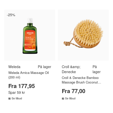
SAMMENLIGN PRISER
SAMMENLIGN PRISER
›
›
-25%
Weleda
På lager
Croll &amp;
På
Denecke
lager
Weleda Arnica Massage Oil
(200 ml)
Croll & Denecke Bamboo
Massage Brush Coconut
Fra 177,95
Bristles (1 stk)
Fra 77,00
Spar 59 kr
Se tilbud
Se tilbud
SAMMENLIGN PRISER
SAMMENLIGN PRISER
›
›