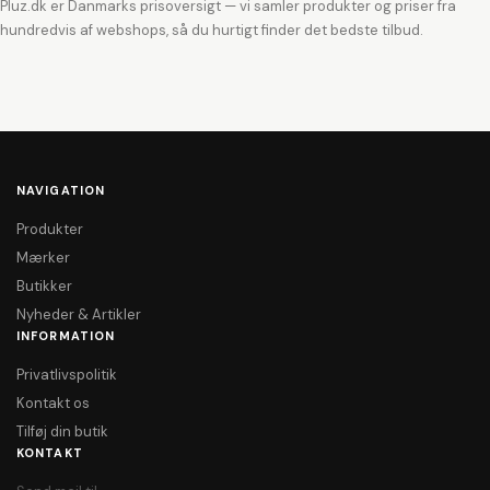
Pluz.dk er Danmarks prisoversigt — vi samler produkter og priser fra
hundredvis af webshops, så du hurtigt finder det bedste tilbud.
NAVIGATION
Produkter
Mærker
Butikker
Nyheder & Artikler
INFORMATION
Privatlivspolitik
Kontakt os
Tilføj din butik
KONTAKT