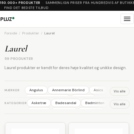
150.000+ PRODUKTER
· SAMMENLIGN PRISER FRA HUNDREDVIS AF BUTIKK
· FIND DET BEDSTE TILBUD
PLUZ
Me
Forside
Produkter
Laurel
Laurel
59 PRODUKTER
Laurel produkter er kendt for deres høje kvalitet og unikke design.
Angulus
Annemarie Börlind
Asics
MÆRKER
Vis alle
Australian BodyCare
Backpack
Asketræ
Badesandal
Badminton
KATEGORIER
Vis alle
Ball
Basil
Bisgaard
Björn Borg
Ballerina
Barbering
Barnevogn
Bodylab
BOSS
Britax
Brixton
Benskinner
Blomster
Body wash
Broste Copenhagen
Bundgaard
Bremsesko
Bæreseler
Bøllehat
Camelbak
Ecco
Elefant