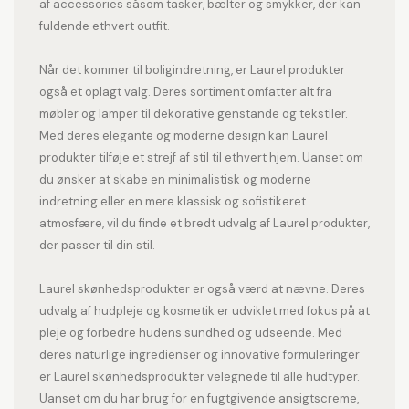
af accessories såsom tasker, bælter og smykker, der kan
fuldende ethvert outfit.
Når det kommer til boligindretning, er Laurel produkter
også et oplagt valg. Deres sortiment omfatter alt fra
møbler og lamper til dekorative genstande og tekstiler.
Med deres elegante og moderne design kan Laurel
produkter tilføje et strejf af stil til ethvert hjem. Uanset om
du ønsker at skabe en minimalistisk og moderne
indretning eller en mere klassisk og sofistikeret
atmosfære, vil du finde et bredt udvalg af Laurel produkter,
der passer til din stil.
Laurel skønhedsprodukter er også værd at nævne. Deres
udvalg af hudpleje og kosmetik er udviklet med fokus på at
pleje og forbedre hudens sundhed og udseende. Med
deres naturlige ingredienser og innovative formuleringer
er Laurel skønhedsprodukter velegnede til alle hudtyper.
Uanset om du har brug for en fugtgivende ansigtscreme,