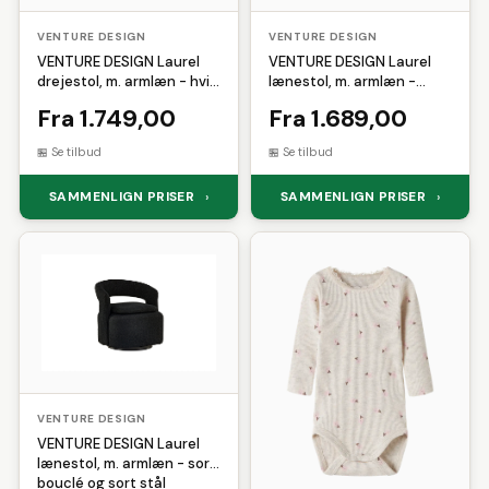
Løbesko
Løbetrøjer
Løbetøj
SKECHERS
Solar
Solgar
VENTURE DESIGN
VENTURE DESIGN
Måleklodser
Massage
Multicolor
Sonnentor
Sram
Superfit
VENTURE DESIGN Laurel
VENTURE DESIGN Laurel
Musik
Nøglering
Pilotjakke
drejestol, m. armlæn - hvid
lænestol, m. armlæn -
Teva
Truefitt and Hill
Plaider
Porcelæn
Puzzle
bouclé stof og sort stål
lyseblå bouclé og sort stål
Fra 1.749,00
Fra 1.689,00
Urban Classics
Versace
Reflekser
Saft
Sakse
Vetcur Biotec
Vilac
Se tilbud
Se tilbud
Selvbrunere
Sengegavl
Weather Report
Winther
Servietter
Skoskab
Skum
SAMMENLIGN PRISER
SAMMENLIGN PRISER
›
›
Sovepose
Starter
Sutter
Telt
Tunika
Værnemidler
Wirelås
VENTURE DESIGN
VENTURE DESIGN Laurel
lænestol, m. armlæn - sort
bouclé og sort stål