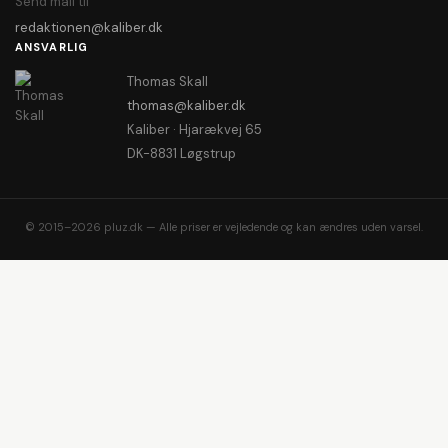
Send mail til
redaktionen@kaliber.dk
ANSVARLIG
Thomas Skall
thomas@kaliber.dk
Kaliber · Hjarækvej 65
DK-8831 Løgstrup
© 2015–2026 pluz.dk — Alle priser er vejledende og kan ændres uden varsel.