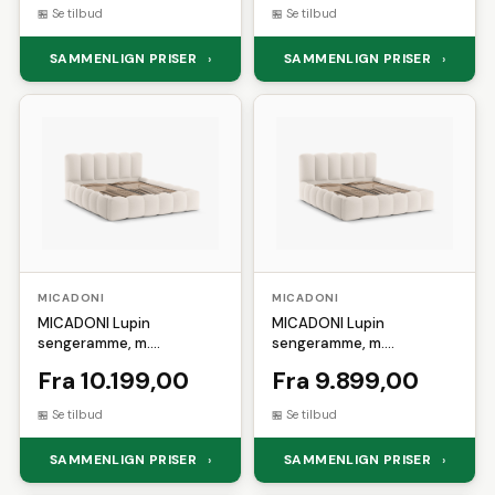
(200x200)
(160x200)
Se tilbud
Se tilbud
SAMMENLIGN PRISER
SAMMENLIGN PRISER
›
›
MICADONI
MICADONI
MICADONI Lupin
MICADONI Lupin
sengeramme, m.
sengeramme, m.
sengegavl og opbevaring -
sengegavl og opbevaring -
Fra 10.199,00
Fra 9.899,00
lys beige struktur stof
lys beige struktur stof
(180x200)
(200x200)
Se tilbud
Se tilbud
SAMMENLIGN PRISER
SAMMENLIGN PRISER
›
›