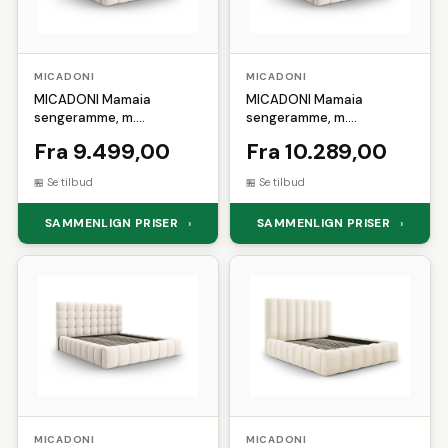
MICADONI
MICADONI
MICADONI Mamaia
MICADONI Mamaia
sengeramme, m.
sengeramme, m.
sengegavl og opbevaring -
sengegavl og opbevaring -
Fra 9.499,00
Fra 10.289,00
lys beige struktur stof
lys beige struktur stof
(160x200)
(180x200)
Se tilbud
Se tilbud
SAMMENLIGN PRISER
SAMMENLIGN PRISER
›
›
MICADONI
MICADONI