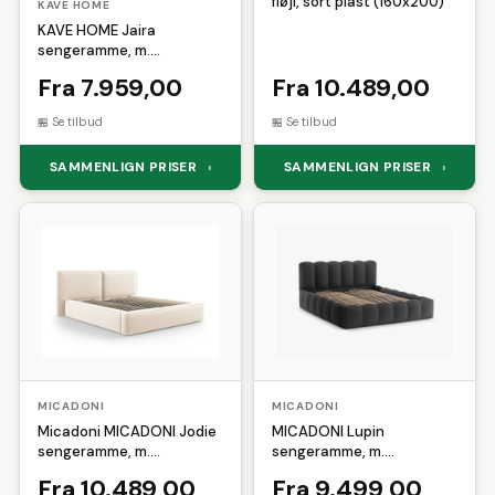
fløjl, sort plast (160x200)
KAVE HOME
KAVE HOME Jaira
sengeramme, m.
sengegavl og aftageligt
Fra 7.959,00
Fra 10.489,00
betræk - taupe linned og
bomuld (180x200)
Se tilbud
Se tilbud
SAMMENLIGN PRISER
SAMMENLIGN PRISER
›
›
MICADONI
MICADONI
Micadoni MICADONI Jodie
MICADONI Lupin
sengeramme, m.
sengeramme, m.
sengegavl, lameller - beige
sengegavl og opbevaring -
Fra 10.489,00
Fra 9.499,00
fløjl og plast (160x200)
antracitgrå struktur stof