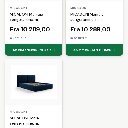
MICADONI
MICADONI
MICADONI Mamaia
MICADONI Mamaia
sengeramme, m.
sengeramme, m.
sengegavl og opbevaring -
sengegavl og opbevaring -
Fra 10.289,00
Fra 10.289,00
mørkegrå struktur stof
mørkegrå struktur stof
(180x200)
(200x200)
Se tilbud
Se tilbud
SAMMENLIGN PRISER
SAMMENLIGN PRISER
›
›
MICADONI
MICADONI Jodie
sengeramme, m.