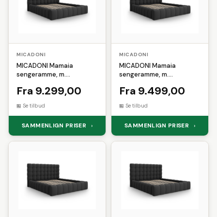
MICADONI
MICADONI
MICADONI Mamaia
MICADONI Mamaia
sengeramme, m.
sengeramme, m.
sengegavl og opbevaring -
sengegavl og opbevaring -
Fra 9.299,00
Fra 9.499,00
mørkegrå struktur stof
mørkegrå struktur stof
(140x200)
(160x200)
Se tilbud
Se tilbud
SAMMENLIGN PRISER
SAMMENLIGN PRISER
›
›