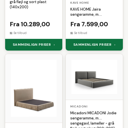
grå fløjl og sort plast
KAVE HOME
(140x200)
KAVE HOME Jaira
sengeramme, m.
sengegavl og aftageligt
Fra 10.289,00
Fra 7.599,00
betræk - taupe linned og
bomuld (160x200)
Se tilbud
Se tilbud
SAMMENLIGN PRISER
SAMMENLIGN PRISER
›
›
MICADONI
Micadoni MICADONI Jodie
sengeramme, m.
sengegavl, lameller - grå