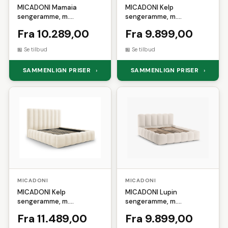
MICADONI Mamaia
MICADONI Kelp
sengeramme, m.
sengeramme, m.
sengegavl og opbevaring -
sengegavl og lameller -
Fra 10.289,00
Fra 9.899,00
lys beige struktur stof
beige fløjl og sort plast
(200x200)
(140x200)
Se tilbud
Se tilbud
SAMMENLIGN PRISER
SAMMENLIGN PRISER
›
›
MICADONI
MICADONI
MICADONI Kelp
MICADONI Lupin
sengeramme, m.
sengeramme, m.
sengegavl og lameller -
sengegavl og opbevaring -
Fra 11.489,00
Fra 9.899,00
beige fløjl og sort plast
lys beige struktur stof