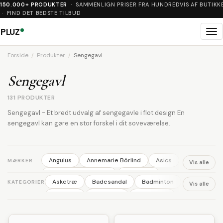
150.000+ PRODUKTER
· SAMMENLIGN PRISER FRA HUNDREDVIS AF BUTIKK
· FIND DET BEDSTE TILBUD
PLUZ
Me
Forside
Produkter
Sengegavl
Sengegavl
131 PRODUKTER
Sengegavl - Et bredt udvalg af sengegavle i flot design En
sengegavl kan gøre en stor forskel i dit soveværelse.
Angulus
Annemarie Börlind
Asics
MÆRKER
Vis alle
Australian BodyCare
Backpack
Asketræ
Badesandal
Badminton
KATEGORIER
Vis alle
Ball
Basil
Bisgaard
Björn Borg
Ballerina
Barbering
Barnevogn
Bodylab
BOSS
Britax
Brixton
Benskinner
Blomster
Body wash
Broste Copenhagen
Bundgaard