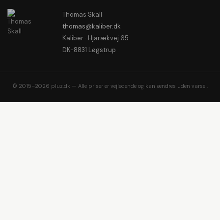
Thomas Skall
thomas@kaliber.dk
Kaliber · Hjarækvej 65
DK-8831 Løgstrup
© 2015–2026 pluz.dk — Alle priser er vejledende og kan ændres uden varsel.