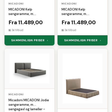
MICADONI
MICADONI
MICADONI Kelp
MICADONI Kelp
sengeramme, m.
sengeramme, m.
sengegavl og lameller -
sengegavl og lameller -
Fra 11.489,00
Fra 11.489,00
grå fløjl og sort plast
sort fløjl og sort plast
(200x200)
(200x200)
Se tilbud
Se tilbud
SAMMENLIGN PRISER
SAMMENLIGN PRISER
›
›
MICADONI
Micadoni MICADONI Jodie
sengeramme, m.
sengegavl og lameller -