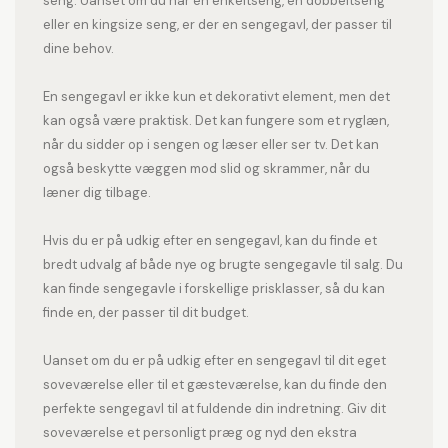
seng. Uanset om du har en enkeltseng, en dobbeltseng
eller en kingsize seng, er der en sengegavl, der passer til
dine behov.
En sengegavl er ikke kun et dekorativt element, men det
kan også være praktisk. Det kan fungere som et ryglæn,
når du sidder op i sengen og læser eller ser tv. Det kan
også beskytte væggen mod slid og skrammer, når du
læner dig tilbage.
Hvis du er på udkig efter en sengegavl, kan du finde et
bredt udvalg af både nye og brugte sengegavle til salg. Du
kan finde sengegavle i forskellige prisklasser, så du kan
finde en, der passer til dit budget.
Uanset om du er på udkig efter en sengegavl til dit eget
soveværelse eller til et gæsteværelse, kan du finde den
perfekte sengegavl til at fuldende din indretning. Giv dit
soveværelse et personligt præg og nyd den ekstra