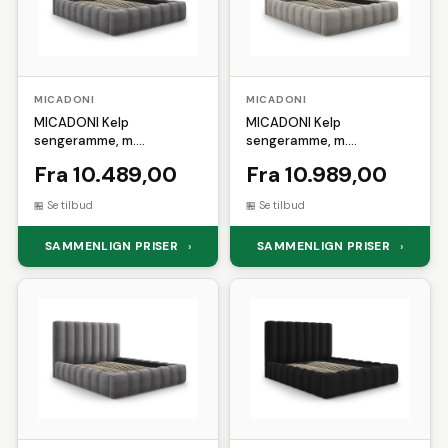
MICADONI
MICADONI
MICADONI Kelp
MICADONI Kelp
sengeramme, m.
sengeramme, m.
sengegavl og lameller -
sengegavl og lameller -
Fra 10.489,00
Fra 10.989,00
grå fløjl og sort plast
grå fløjl og sort plast
(160x200)
(180x200)
Se tilbud
Se tilbud
SAMMENLIGN PRISER
SAMMENLIGN PRISER
›
›