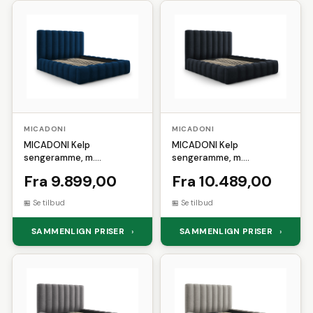
MICADONI
MICADONI
MICADONI Kelp
MICADONI Kelp
sengeramme, m.
sengeramme, m.
sengegavl og lameller - blå
sengegavl og lameller - blå
Fra 9.899,00
Fra 10.489,00
fløjl og sort plast
fløjl og sort plast
(140x200)
(160x200)
Se tilbud
Se tilbud
SAMMENLIGN PRISER
SAMMENLIGN PRISER
›
›