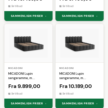
(140x200)
Se tilbud
Se tilbud
SAMMENLIGN PRISER
SAMMENLIGN PRISER
›
›
MICADONI
MICADONI
MICADONI Lupin
MICADONI Lupin
sengeramme, m.
sengeramme, m.
sengegavl og opbevaring -
sengegavl og opbevaring -
Fra 9.899,00
Fra 10.189,00
antracitgrå struktur stof
antracitgrå struktur stof
(160x200)
(180x200)
Se tilbud
Se tilbud
SAMMENLIGN PRISER
SAMMENLIGN PRISER
›
›