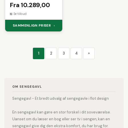
sengegavl og lameller - blå
Fra 10.289,00
fløjl og sort plast
(140x200)
Se tilbud
SAMMENLIGN PRISER
›
1
2
3
4
»
OM SENGEGAVL
Sengegavl - Et bredt udvalg af sengegavle i flot design
En sengegavl kan gøre en stor forskel i dit soveværelse.
Uanset om du læser en bog eller ser tv i sengen, kan en
sengegavl give dig den ekstra komfort, du har brug for.