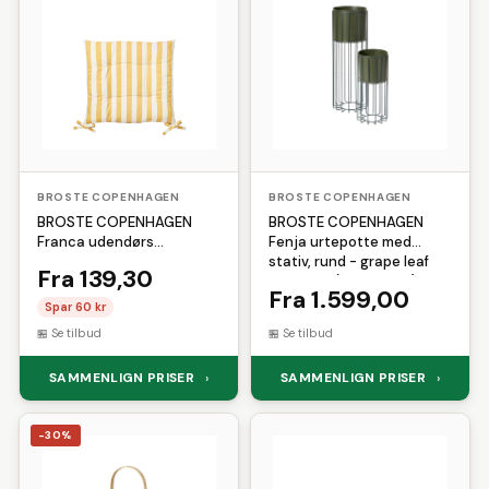
Løbehandsker
Løbehuer
Shimano
Sirius
Sistema
Løbesko
Løbetrøjer
Løbetøj
SKECHERS
Solar
Solgar
Måleklodser
Massage
Multicolor
Sonnentor
Sram
Superfit
Musik
Nøglering
Pilotjakke
Teva
Truefitt and Hill
Plaider
Porcelæn
Puzzle
Urban Classics
Versace
Reflekser
Saft
Sakse
Vetcur Biotec
Vilac
Selvbrunere
Sengegavl
BROSTE COPENHAGEN
Weather Report
Winther
BROSTE COPENHAGEN
Servietter
Skoskab
Skum
BROSTE COPENHAGEN
BROSTE COPENHAGEN
Franca udendørs
Fenja urtepotte med
Sovepose
Starter
Sutter
siddehynde, rektangulær -
stativ, rund - grape leaf
Fra 139,30
Telt
Tunika
Værnemidler
harvest gold bomuld
grøn jern (sæt med 2)
Fra 1.599,00
(44x42)
Wirelås
Spar 60 kr
Se tilbud
Se tilbud
SAMMENLIGN PRISER
SAMMENLIGN PRISER
›
›
-30%