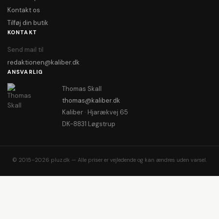
Kontakt os
Tilføj din butik
KONTAKT
Send mail til
redaktionen@kaliber.dk
ANSVARLIG
Thomas Skall
thomas@kaliber.dk
Kaliber · Hjarækvej 65
DK-8831 Løgstrup
© 2015–2026 pluz.dk — Alle priser er vejledende og kan ændres uden varsel.