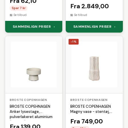
Fra 62,10
(62x158)
Fra 2.849,00
Spar 7 kr
Se tilbud
Se tilbud
SAMMENLIGN PRISER
SAMMENLIGN PRISER
›
›
-1%
BROSTE COPENHAGEN
BROSTE COPENHAGEN
BROSTE COPEHNAGEN
BROSTE COPENHAGEN
Anker lysestage,
Magny vase - stentøj,
pulverlakeret aluminium
matglaseret beige (H:43
Fra 749,00
(Ø: 8 cm)
cm)
Fra 139,00