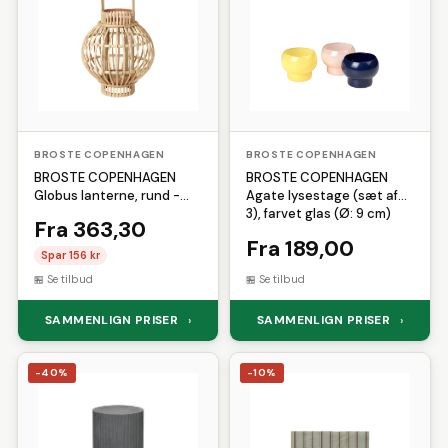
BROSTE COPENHAGEN
BROSTE COPENHAGEN
BROSTE COPENHAGEN
BROSTE COPENHAGEN
Globus lanterne, rund -
Agate lysestage (sæt af
glas og natur bambus
3), farvet glas (Ø: 9 cm)
Fra 363,30
(Ø27)
Fra 189,00
Spar 156 kr
Se tilbud
Se tilbud
SAMMENLIGN PRISER
SAMMENLIGN PRISER
›
›
-40%
-10%