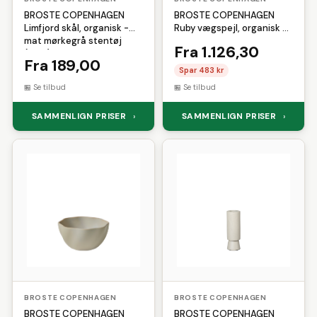
BROSTE COPENHAGEN
BROSTE COPENHAGEN
Limfjord skål, organisk -
Ruby vægspejl, organisk -
mat mørkegrå stentøj
spejlglas og sort MDF
Fra 1.126,30
(Ø20)
(120x60)
Fra 189,00
Spar 483 kr
Se tilbud
Se tilbud
SAMMENLIGN PRISER
SAMMENLIGN PRISER
›
›
BROSTE COPENHAGEN
BROSTE COPENHAGEN
BROSTE COPENHAGEN
BROSTE COPENHAGEN