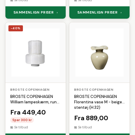
Se tilbud
Se tilbud
SAMMENLIGN PRISER
SAMMENLIGN PRISER
›
›
-40%
BROSTE COPENHAGEN
BROSTE COPENHAGEN
BROSTE COPENHAGEN
BROSTE COPENHAGEN
William lampeskærm, rund
Florentina vase M - beige
- hvid rispapir
stentøj (H:32)
Fra 449,40
Fra 889,00
Spar 300 kr
Se tilbud
Se tilbud