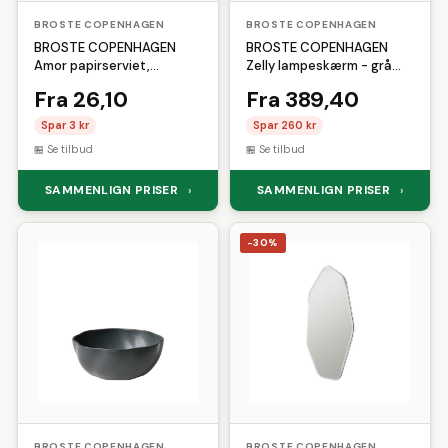
BROSTE COPENHAGEN
BROSTE COPENHAGEN
BROSTE COPENHAGEN
BROSTE COPENHAGEN
Amor papirserviet,
Zelly lampeskærm - grå
kvadratisk - lyserød og rød
bambus
Fra 26,10
Fra 389,40
papir (33x33)
Spar 3 kr
Spar 260 kr
Se tilbud
Se tilbud
SAMMENLIGN PRISER
SAMMENLIGN PRISER
›
›
-30%
BROSTE COPENHAGEN
BROSTE COPENHAGEN