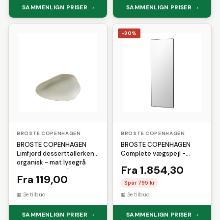
SAMMENLIGN PRISER
SAMMENLIGN PRISER
›
›
-30%
BROSTE COPENHAGEN
BROSTE COPENHAGEN
BROSTE COPENHAGEN
BROSTE COPENHAGEN
Limfjord desserttallerken,
Complete vægspejl -
organisk - mat lysegrå
klar/sort spejlglas/metal,
Fra 1.854,30
stentøj (14,8x24)
rektangulær (180x60)
Fra 119,00
Spar 795 kr
Se tilbud
Se tilbud
SAMMENLIGN PRISER
SAMMENLIGN PRISER
›
›