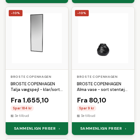
-10%
-10%
BROSTE COPENHAGEN
BROSTE COPENHAGEN
BROSTE COPENHAGEN
BROSTE COPENHAGEN
Talja vægspejl - klar/sort
Alma vase - sort stentøj
spejlglas/metal,
(H:10)
Fra 1.655,10
Fra 80,10
rektangulær (180x60)
Spar 184 kr
Spar 9 kr
Se tilbud
Se tilbud
SAMMENLIGN PRISER
SAMMENLIGN PRISER
›
›