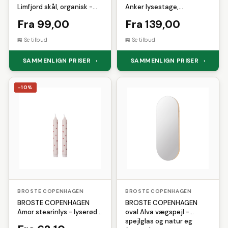
Limfjord skål, organisk -
Anker lysestage,
mat lysegrå stentøj (Ø14)
pulverlakeret stål i
Fra 99,00
Fra 139,00
sandfarve (H: 11 cm)
Se tilbud
Se tilbud
SAMMENLIGN PRISER
SAMMENLIGN PRISER
›
›
-10%
BROSTE COPENHAGEN
BROSTE COPENHAGEN
BROSTE COPENHAGEN
BROSTE COPENHAGEN
Amor stearinlys - lyserød
oval Alva vægspejl -
og rød stearin (sæt med 2)
spejlglas og natur eg