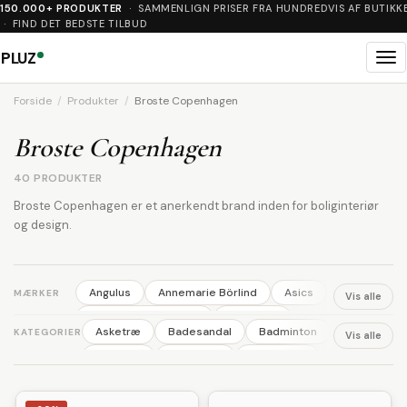
150.000+ PRODUKTER
· SAMMENLIGN PRISER FRA HUNDREDVIS AF BUTIKK
· FIND DET BEDSTE TILBUD
PLUZ
Me
Forside
Produkter
Broste Copenhagen
Broste Copenhagen
40 PRODUKTER
Broste Copenhagen er et anerkendt brand inden for boliginteriør
og design.
Angulus
Annemarie Börlind
Asics
MÆRKER
Vis alle
Australian BodyCare
Backpack
Asketræ
Badesandal
Badminton
KATEGORIER
Vis alle
Ball
Basil
Bisgaard
Björn Borg
Ballerina
Barbering
Barnevogn
Bodylab
BOSS
Britax
Brixton
Benskinner
Blomster
Body wash
Broste Copenhagen
Bundgaard