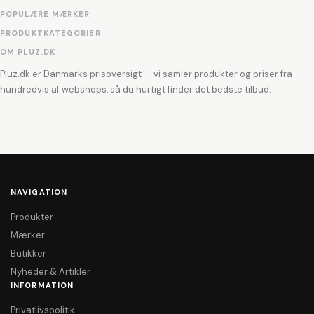
POPULÆRE MÆRKER
PRODUKTKATEGORIER
OM PLUZ.DK
Pluz.dk er Danmarks prisoversigt — vi samler produkter og priser fra
hundredvis af webshops, så du hurtigt finder det bedste tilbud.
NAVIGATION
Produkter
Mærker
Butikker
Nyheder & Artikler
INFORMATION
Privatlivspolitik