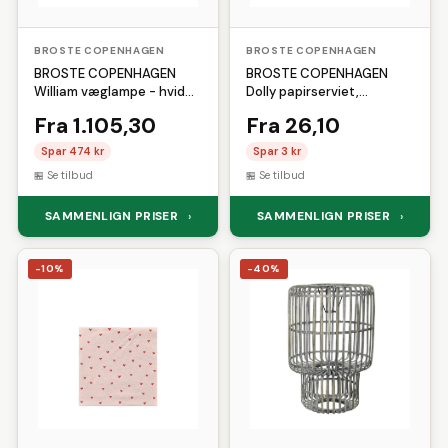
BROSTE COPENHAGEN
BROSTE COPENHAGEN
BROSTE COPENHAGEN
BROSTE COPENHAGEN
William væglampe - hvid
Dolly papirserviet,
rispapir
kvadratisk - offwhite og
Fra 1.105,30
Fra 26,10
sort papir (33x33)
Spar 474 kr
Spar 3 kr
Se tilbud
Se tilbud
SAMMENLIGN PRISER
SAMMENLIGN PRISER
›
›
-10%
-40%