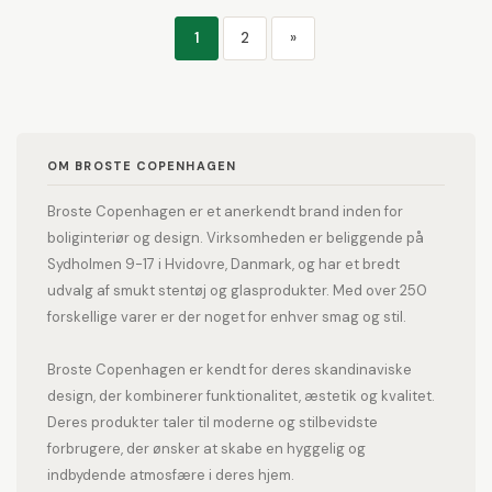
1
2
»
OM BROSTE COPENHAGEN
Broste Copenhagen er et anerkendt brand inden for
boliginteriør og design. Virksomheden er beliggende på
Sydholmen 9-17 i Hvidovre, Danmark, og har et bredt
udvalg af smukt stentøj og glasprodukter. Med over 250
forskellige varer er der noget for enhver smag og stil.
Broste Copenhagen er kendt for deres skandinaviske
design, der kombinerer funktionalitet, æstetik og kvalitet.
Deres produkter taler til moderne og stilbevidste
forbrugere, der ønsker at skabe en hyggelig og
indbydende atmosfære i deres hjem.