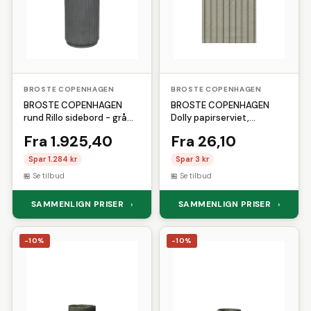
BROSTE COPENHAGEN
BROSTE COPENHAGEN
BROSTE COPENHAGEN
BROSTE COPENHAGEN
rund Rillo sidebord - grå
Dolly papirserviet,
fibercement (Ø38,5)
kvadratisk - desert sage
Fra 1.925,40
Fra 26,10
og mørkegrøn papir
(33x33)
Spar 1.284 kr
Spar 3 kr
Se tilbud
Se tilbud
SAMMENLIGN PRISER
SAMMENLIGN PRISER
›
›
-10%
-10%