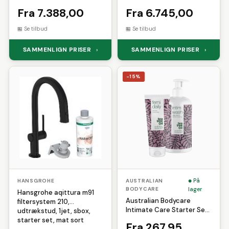
udtrækstud, 1jet, sbox,
udtrækstud, 1jet, starter
Fra 7.388,00
Fra 6.745,00
starter set, rf stål finish
set, rf stål finish
Se tilbud
Se tilbud
SAMMENLIGN PRISER
SAMMENLIGN PRISER
›
›
-15%
På
HANSGROHE
AUSTRALIAN
BODYCARE
lager
Hansgrohe aqittura m91
Australian Bodycare
filtersystem 210,
Intimate Care Starter Set
udtrækstud, 1jet, sbox,
(1 sæt)
starter set, mat sort
Fra 267,95