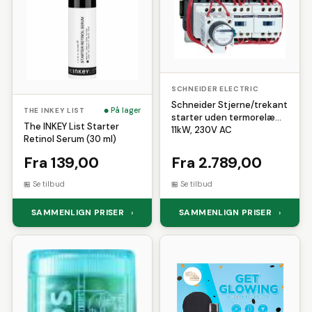
SCHNEIDER ELECTRIC
Schneider Stjerne/trekant
På lager
THE INKEY LIST
starter uden termorelæ
The INKEY List Starter
11kW, 230V AC
Retinol Serum (30 ml)
Fra 139,00
Fra 2.789,00
Se tilbud
Se tilbud
SAMMENLIGN PRISER
SAMMENLIGN PRISER
›
›