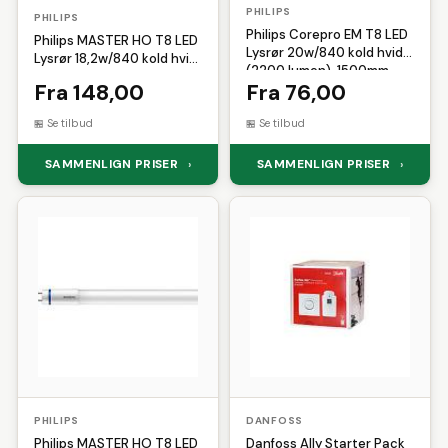
Løbehandsker
Løbehuer
PHILIPS
Shimano
Sirius
Sistema
PHILIPS
Løbesko
Løbetrøjer
Løbetøj
Philips Corepro EM T8 LED
Philips MASTER HO T8 LED
SKECHERS
Solar
Solgar
Lysrør 20w/840 kold hvid
Måleklodser
Massage
Multicolor
Lysrør 18,2w/840 kold hvid
Sonnentor
Sram
Superfit
(2200 lumen), 1500mm,
(3100 lumen), 1500mm,
Musik
Nøglering
Pilotjakke
Fra 148,00
Fra 76,00
(20w=58w) incl. starter
(18,2w=58w), inkl. starter
Teva
Truefitt and Hill
Plaider
Porcelæn
Puzzle
Se tilbud
Se tilbud
Urban Classics
Versace
Reflekser
Saft
Sakse
Vetcur Biotec
Vilac
SAMMENLIGN PRISER
SAMMENLIGN PRISER
›
›
Selvbrunere
Sengegavl
Weather Report
Winther
Servietter
Skoskab
Skum
Sovepose
Starter
Sutter
Telt
Tunika
Værnemidler
Wirelås
PHILIPS
DANFOSS
Philips MASTER HO T8 LED
Danfoss Ally Starter Pack