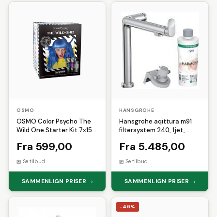
OSMO
HANSGROHE
OSMO Color Psycho The
Hansgrohe aqittura m91
Wild One Starter Kit 7x150
filtersystem 240, 1jet,
ml (150 ml)
starter set, krom
Fra 599,00
Fra 5.485,00
Se tilbud
Se tilbud
SAMMENLIGN PRISER
SAMMENLIGN PRISER
›
›
-46%