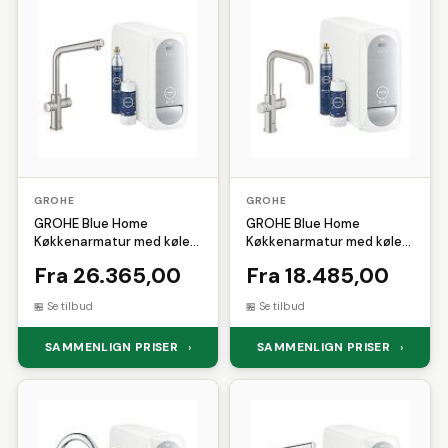
GROHE
GROHE
GROHE Blue Home
GROHE Blue Home
Køkkenarmatur med køler
Køkkenarmatur med køler
starter kit. L-tud.
starter kit. U-tud.
Fra 26.365,00
Fra 18.485,00
Supersteel
Supersteel
Se tilbud
Se tilbud
SAMMENLIGN PRISER
SAMMENLIGN PRISER
›
›