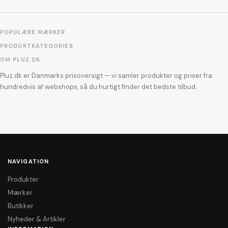
POPULÆRE MÆRKER
PRODUKTKATEGORIER
OM PLUZ.DK
Pluz.dk er Danmarks prisoversigt — vi samler produkter og priser fra
hundredvis af webshops, så du hurtigt finder det bedste tilbud.
NAVIGATION
Produkter
Mærker
Butikker
Nyheder & Artikler