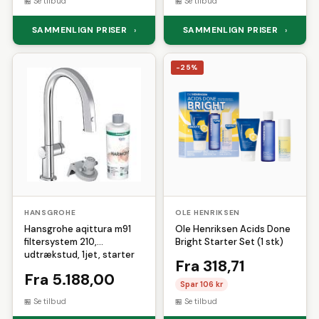
Se tilbud
Se tilbud
SAMMENLIGN PRISER
SAMMENLIGN PRISER
›
›
-25%
HANSGROHE
OLE HENRIKSEN
Hansgrohe aqittura m91
Ole Henriksen Acids Done
filtersystem 210,
Bright Starter Set (1 stk)
udtrækstud, 1jet, starter
Fra 318,71
set, krom
Fra 5.188,00
Spar 106 kr
Se tilbud
Se tilbud