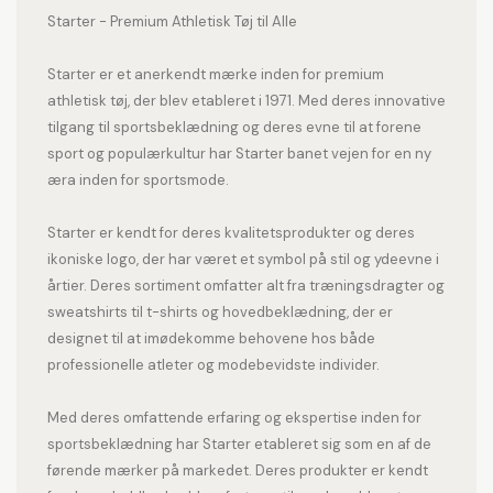
Starter - Premium Athletisk Tøj til Alle
Starter er et anerkendt mærke inden for premium
athletisk tøj, der blev etableret i 1971. Med deres innovative
tilgang til sportsbeklædning og deres evne til at forene
sport og populærkultur har Starter banet vejen for en ny
æra inden for sportsmode.
Starter er kendt for deres kvalitetsprodukter og deres
ikoniske logo, der har været et symbol på stil og ydeevne i
årtier. Deres sortiment omfatter alt fra træningsdragter og
sweatshirts til t-shirts og hovedbeklædning, der er
designet til at imødekomme behovene hos både
professionelle atleter og modebevidste individer.
Med deres omfattende erfaring og ekspertise inden for
sportsbeklædning har Starter etableret sig som en af de
førende mærker på markedet. Deres produkter er kendt