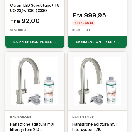
Osram LED Substitube® T8
UO 23,1w/830 ( 3330
Fra 999,95
lumen), 1500mm 230v+em
Fra 92,00
(=58w) incl. starter
Spar 760 kr
Se tilbud
Se tilbud
SAMMENLIGN PRISER
SAMMENLIGN PRISER
›
›
HANSGROHE
HANSGROHE
Hansgrohe aqittura m91
Hansgrohe aqittura m91
filtersystem 210,
filtersystem 210,