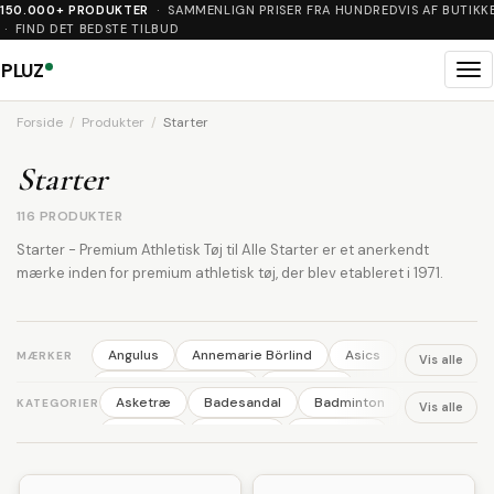
150.000+ PRODUKTER
· SAMMENLIGN PRISER FRA HUNDREDVIS AF BUTIKK
· FIND DET BEDSTE TILBUD
PLUZ
Me
Forside
Produkter
Starter
Starter
116 PRODUKTER
Starter - Premium Athletisk Tøj til Alle Starter er et anerkendt
mærke inden for premium athletisk tøj, der blev etableret i 1971.
Angulus
Annemarie Börlind
Asics
MÆRKER
Vis alle
Australian BodyCare
Backpack
Asketræ
Badesandal
Badminton
KATEGORIER
Vis alle
Ball
Basil
Bisgaard
Björn Borg
Ballerina
Barbering
Barnevogn
Bodylab
BOSS
Britax
Brixton
Benskinner
Blomster
Body wash
Broste Copenhagen
Bundgaard