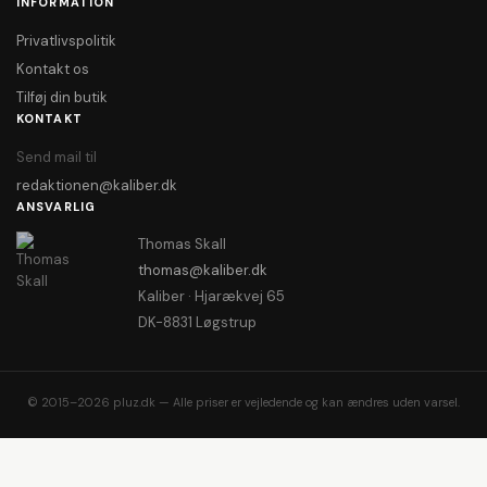
INFORMATION
Privatlivspolitik
Kontakt os
Tilføj din butik
KONTAKT
Send mail til
redaktionen@kaliber.dk
ANSVARLIG
Thomas Skall
thomas@kaliber.dk
Kaliber · Hjarækvej 65
DK-8831 Løgstrup
© 2015–2026 pluz.dk — Alle priser er vejledende og kan ændres uden varsel.