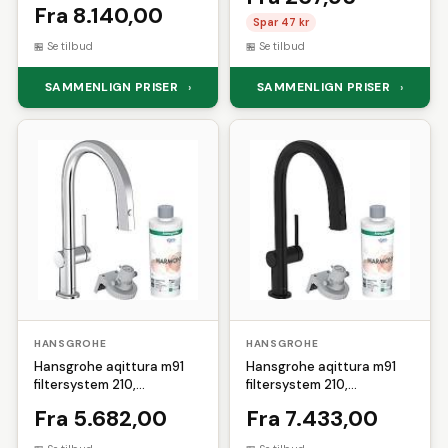
Fra 8.140,00
Spar 47 kr
Se tilbud
Se tilbud
SAMMENLIGN PRISER
SAMMENLIGN PRISER
›
›
HANSGROHE
HANSGROHE
Hansgrohe aqittura m91
Hansgrohe aqittura m91
filtersystem 210,
filtersystem 210,
udtrækstud, 1jet, sbox,
udtrækstud, 1jet, starter
Fra 5.682,00
Fra 7.433,00
starter set, krom
set, mat sort