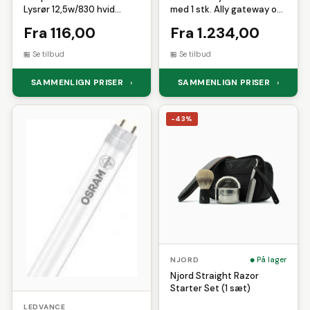
Lysrør 12,5w/830 hvid
med 1 stk. Ally gateway og
(2000 lumen), 1200mm,
1 stk. Ally elektronisk
Fra 116,00
Fra 1.234,00
(12,5w=36w), inkl. starter
radiatortermostat
Se tilbud
Se tilbud
SAMMENLIGN PRISER
SAMMENLIGN PRISER
›
›
-43%
På lager
NJORD
Njord Straight Razor
Starter Set (1 sæt)
LEDVANCE