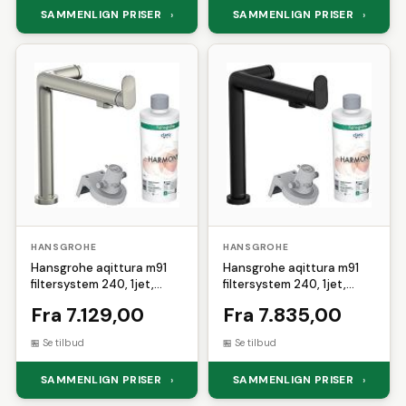
SAMMENLIGN PRISER
SAMMENLIGN PRISER
›
›
HANSGROHE
HANSGROHE
Hansgrohe aqittura m91
Hansgrohe aqittura m91
filtersystem 240, 1jet,
filtersystem 240, 1jet,
starter set, rf stål finish
starter set, mat sort
Fra 7.129,00
Fra 7.835,00
Se tilbud
Se tilbud
SAMMENLIGN PRISER
SAMMENLIGN PRISER
›
›