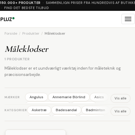
150.000+ PRODUKTER
· SAMMENLIGN PRISER FRA HUNDREDVIS AF BUTIKK
· FIND DET BEDSTE TILBUD
PLUZ
Me
Forside
Produkter
Måleklodser
Måleklodser
1 PRODUKTER
Måleklodser er et uundværligt værktøj inden for måleteknik og
præcisionsarbejde.
Angulus
Annemarie Börlind
Asics
MÆRKER
Vis alle
Australian BodyCare
Backpack
Asketræ
Badesandal
Badminton
KATEGORIER
Vis alle
Ball
Basil
Bisgaard
Björn Borg
Ballerina
Barbering
Barnevogn
Bodylab
BOSS
Britax
Brixton
Benskinner
Blomster
Body wash
Broste Copenhagen
Bundgaard