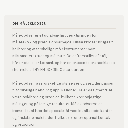
Løbehandsker
Løbehuer
Shimano
Sirius
Sistema
Løbesko
Løbetrøjer
Løbetøj
SKECHERS
Solar
Solgar
Måleklodser
Massage
Multicolor
Sonnentor
Sram
Superfit
OM MÅLEKLODSER
Musik
Nøglering
Pilotjakke
Teva
Truefitt and Hill
Plaider
Porcelæn
Puzzle
Måleklodser er et uundværligt værktøj inden for
Urban Classics
Versace
Reflekser
Saft
Sakse
måleteknik og præcisionsarbejde. Disse klodser bruges til
Vetcur Biotec
Vilac
Selvbrunere
Sengegavl
kalibrering af forskellige måleinstrumenter som
Weather Report
Winther
mikrometerskruer og måleure. De er fremstillet af stål,
Servietter
Skoskab
Skum
hårdmetal eller keramik og har en præcis toleranceklasse
Sovepose
Starter
Sutter
i henhold til DIN EN ISO 3650 standarden.
Telt
Tunika
Værnemidler
Wirelås
Måleklodser fås i forskellige størrelser og sæt, der passer
til forskellige behov og applikationer. De er designet til at
være holdbare og præcise, hvilket sikrer nøjagtige
målinger og pålidelige resultater. Måleklodserne er
fremstillet af hærdet specialstål med let affasede kanter
og finslebne måleflader, hvilket sikrer en optimal kontakt
og præcision.