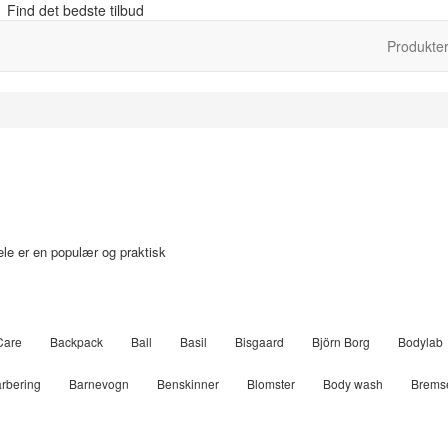
 Find det bedste tilbud
Produkte
le er en populær og praktisk
Care
Backpack
Ball
Basil
Bisgaard
Björn Borg
Bodylab
Engel
Fixoni
Flamingo
Giro
Greenpeople
JBS
Joha 
rbering
Barnevogn
Benskinner
Blomster
Body wash
Brems
ch
Little Wonders
Mamalicious
Maxi-Cosi
Mill & Mortar
MOL
Deo Spray
Duftlys
Fade
Filt
Flyverdragt
Fodpleje
Fo
OYOY
OYOY
Paige
Phillips
Pirelli
Polar
Poler
Pu
ber
Havesæt
Hjelmhuer
Hjemmesko
Husdyr
Hylde
Hæf
SKECHERS
Solar
Solgar
Sonnentor
Sram
Superfit
Te