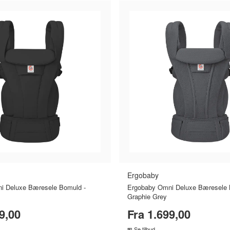
Køkkenmaskiner
Lamper & belysning
Lappegrej
Lim
Lygtesæ
ik
Nøglering
Pilotjakke
Plaider
Porcelæn
Puzzle
Refle
Sutter
Telt
Tunika
Værnemidler
Wirelås
Ergobaby
i Deluxe Bæresele Bomuld -
Ergobaby Omni Deluxe Bæresele 
Graphie Grey
9,00
Fra 1.699,00
Se tilbud