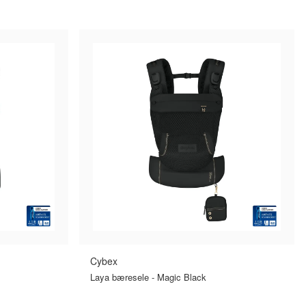
R
SAMMENLIGN PRISER
›
›
Cybex
Laya bæresele - Magic Black