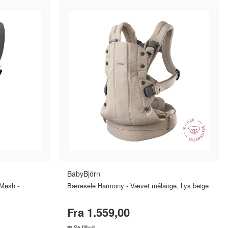
t
Løbehandsker
Løbehuer
Løbesko
Løbetrøjer
kser
Saft
Sakse
Selvbrunere
Sengegavl
BabyBjörn
Mesh -
Bæresele Harmony - Vævet mélange, Lys beige
Fra 1.559,00
Se tilbud