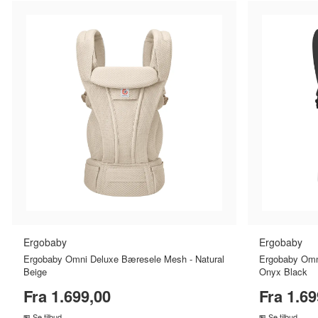
Kabelskjuler
Kompressor
Konserves
Kuglepen
Vetcur Biotec
Vilac
Weather Report
Winther
Løbetøj
Måleklodser
Massage
Multicolor
Mus
Servietter
Skoskab
Skum
Sovepose
Starter
Ergobaby
Ergobaby
Ergobaby Omni Deluxe Bæresele Mesh - Natural
Ergobaby Omn
Beige
Onyx Black
Fra 1.699,00
Fra 1.69
Se tilbud
Se tilbud