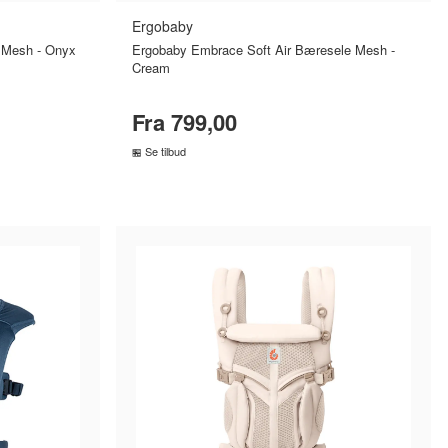
Ergobaby
 Mesh - Onyx
Ergobaby Embrace Soft Air Bæresele Mesh -
Cream
Fra 799,00
Se tilbud
R
SAMMENLIGN PRISER
›
›