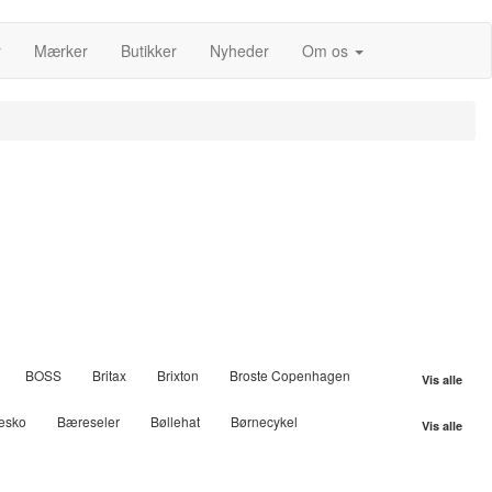
r
Mærker
Butikker
Nyheder
Om os
BOSS
Britax
Brixton
Broste Copenhagen
Vis alle
Uld
Kask
Kids Concept
King
Klickfix
Knog
esko
Bæreseler
Bøllehat
Børnecykel
Vis alle
O
Natur Drogeriet
NEO
Newline
Nilens Jord
rtovskantsten
Fødselsdagstog
Førstehjælp
Gryder
repower
Rapid
Razor
Reer
Report
Robens
teklammer
Hættetrøjer
Ingefær
Jumpsuit
va
Truefitt and Hill
Urban Classics
Versace