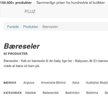
150.000+ produkter
· Sammenlign priser fra hundredvis af butikker ·
PLUZ
Forside
Produkter
Bæreseler
Bæreseler
92 PRODUKTER
Bæreseler - Køb en bæresele til din baby lige her - Babysam.dk En bærese
måde at bære sit barn på.
Angulus
Annemarie Börlind
Asics
Australian Body
MÆRKER
Bundgaard
Camelbak
Ecco
Elefant
En Fant
Asketræ
Badesandal
Badminton
Ballerina
Ba
KATEGORIER
Laurel
Lavera
Leitz
Leitz
Libero
Little Dut
Børnecykler
Cap
Cellesalt
Citater
Cykelstol
Nishiki
Nordica
Nuk
OBH
Omega
Only
Gulvmaling
Hårtrimmer
Havemøbler
Haveredska
Schwalbe
Select
Shimano
Sirius
Sistema