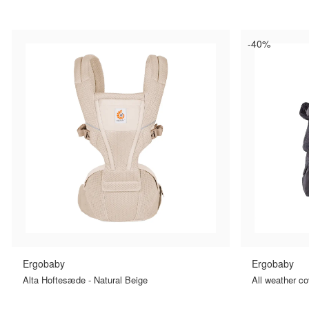
SAMMENLIGN PRISER
SA
›
-40%
Ergobaby
Ergobaby
Alta Hoftesæde - Natural Beige
All weather co