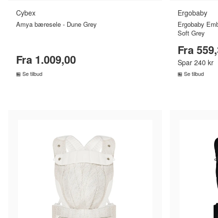
Cybex
Ergobaby
Amya bæresele - Dune Grey
Ergobaby Embr
Soft Grey
Fra 559
Fra 1.009,00
Spar 240 kr
Se tilbud
Se tilbud
SAMMENLIGN PRISER
SA
›