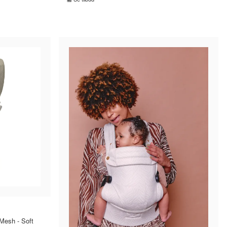
R
SAMMENLIGN PRISER
›
›
Mesh - Soft