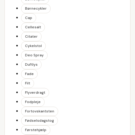
Børnecykler
Cap
Cellesalt
Citater
Cykelstol
Deo Spray
Duftlys
Fade
Filt
Flyverdragt
Fodpleje
Fortovskantsten
Fødselsdagstog
Førstehjælp