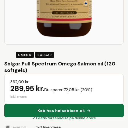
OMEGA
SOLGAR
Solgar Full Spectrum Omega Salmon oil (120
softgels)
362,00 kr.
289,95 kr.
Du sparer 72,05 kr. (20%)
inkl. moms
Køb hos helsebixen.dk →
✓ Gratis forsendelse på denne ordre
🚚
Levering
1-3 hverdage