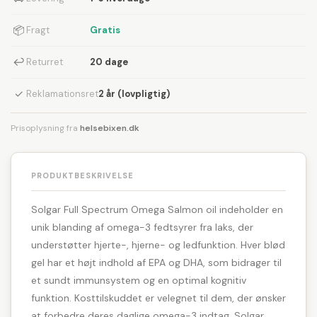
📦
Fragt
Gratis
↩
Returret
20 dage
✓
Reklamationsret
2 år (lovpligtig)
Prisoplysning fra
helsebixen.dk
PRODUKTBESKRIVELSE
Solgar Full Spectrum Omega Salmon oil indeholder en
unik blanding af omega-3 fedtsyrer fra laks, der
understøtter hjerte-, hjerne- og ledfunktion. Hver blød
gel har et højt indhold af EPA og DHA, som bidrager til
et sundt immunsystem og en optimal kognitiv
funktion. Kosttilskuddet er velegnet til dem, der ønsker
at forbedre deres daglige omega-3 indtag. Solgar