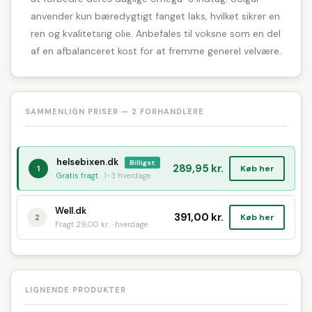
anvender kun bæredygtigt fanget laks, hvilket sikrer en
ren og kvalitetsrig olie. Anbefales til voksne som en del
af en afbalanceret kost for at fremme generel velvære.
SAMMENLIGN PRISER — 2 FORHANDLERE
helsebixen.dk
Billigst
289,95 kr.
Køb her
1
Gratis fragt
· 1-3 hverdage
Well.dk
391,00 kr.
Køb her
2
Fragt 29,00 kr. · hverdage
LIGNENDE PRODUKTER