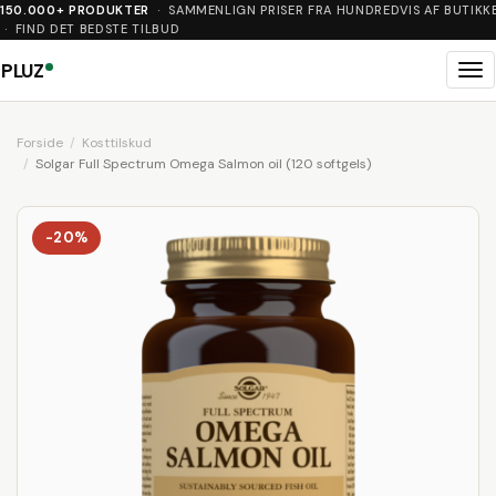
150.000+ PRODUKTER
· SAMMENLIGN PRISER FRA HUNDREDVIS AF BUTIKK
· FIND DET BEDSTE TILBUD
PLUZ
Me
Forside
Kosttilskud
Solgar Full Spectrum Omega Salmon oil (120 softgels)
-20%