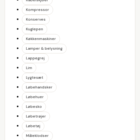
Kabelskjuler
Kompressor
Konserves
Kuglepen
Køkkenmaskiner
Lamper & belysning
Lappegrej
Lim
Lygtesæt
Løbehandsker
Løbehuer
Løbesko
Løbetrøjer
Løbetøj
Måleklodser