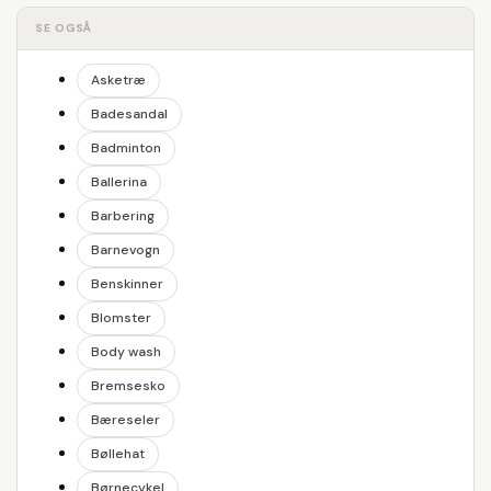
SE OGSÅ
Asketræ
Badesandal
Badminton
Ballerina
Barbering
Barnevogn
Benskinner
Blomster
Body wash
Bremsesko
Bæreseler
Bøllehat
Børnecykel