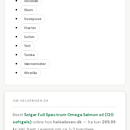
Skoskab
Skum
Sovepose
Starter
Sutter
Telt
Tunika
Værnemidler
Wirelås
OM HELSEBIXEN.DK
Bestil
Solgar Full Spectrum Omega Salmon oil (120
softgels)
online hos
helsebixen.dk
— fra kun
289,95
kr.
inkl. fragt. Levering om ca. 1-3 hverdage.