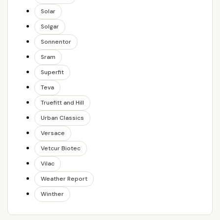
Solar
Solgar
Sonnentor
Sram
Superfit
Teva
Truefitt and Hill
Urban Classics
Versace
Vetcur Biotec
Vilac
Weather Report
Winther