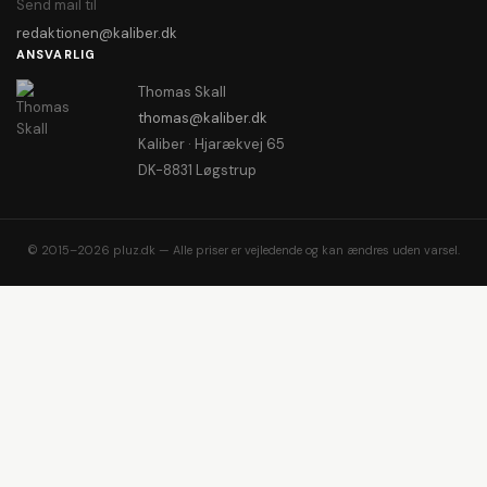
Send mail til
redaktionen@kaliber.dk
ANSVARLIG
Thomas Skall
thomas@kaliber.dk
Kaliber · Hjarækvej 65
DK-8831 Løgstrup
© 2015–2026 pluz.dk — Alle priser er vejledende og kan ændres uden varsel.