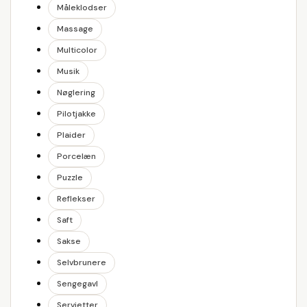
Måleklodser
Massage
Multicolor
Musik
Nøglering
Pilotjakke
Plaider
Porcelæn
Puzzle
Reflekser
Saft
Sakse
Selvbrunere
Sengegavl
Servietter