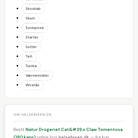
Skoskab
Skum
Sovepose
Starter
Sutter
Telt
Tunika
Værnemidler
Wirelås
OM HELSEBIXEN.DK
Bestil
Natur Drogeriet Cat&#39;s Claw Tomentosa
(180 kaps)
online hos
helsebixen.dk
— fra kun