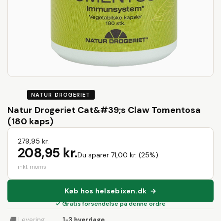
NATUR DROGERIET
Natur Drogeriet Cat&#39;s Claw Tomentosa
(180 kaps)
279,95 kr.
208,95 kr.
Du sparer 71,00 kr. (25%)
inkl. moms
Køb hos helsebixen.dk →
✓ Gratis forsendelse på denne ordre
🚚
Levering
1-3 hverdage