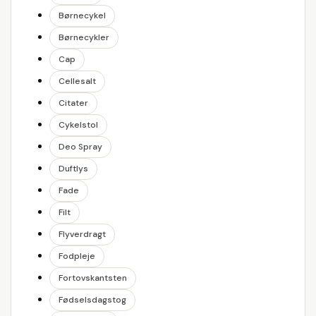
Børnecykel
Børnecykler
Cap
Cellesalt
Citater
Cykelstol
Deo Spray
Duftlys
Fade
Filt
Flyverdragt
Fodpleje
Fortovskantsten
Fødselsdagstog