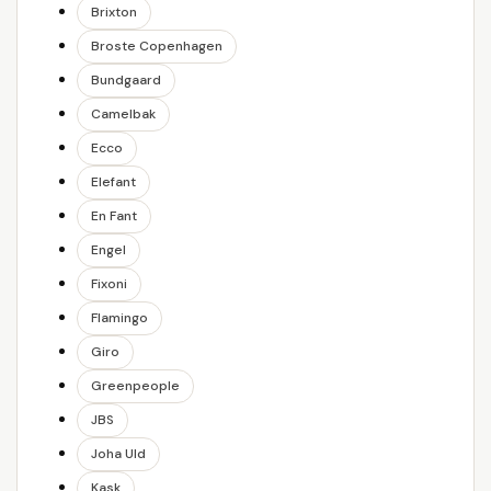
Brixton
Broste Copenhagen
Bundgaard
Camelbak
Ecco
Elefant
En Fant
Engel
Fixoni
Flamingo
Giro
Greenpeople
JBS
Joha Uld
Kask