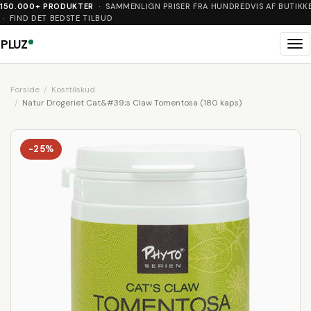
150.000+ PRODUKTER
· SAMMENLIGN PRISER FRA HUNDREDVIS AF BUTIKK
· FIND DET BEDSTE TILBUD
PLUZ
Me
Forside
Kosttilskud
Natur Drogeriet Cat&#39;s Claw Tomentosa (180 kaps)
-25%