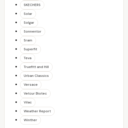
SKECHERS
Solar
Solgar
Sonnentor
Sram
Superfit
Teva
Truefitt and Hill
Urban Classics
Versace
Vetcur Biotec
Vilac
Weather Report
Winther