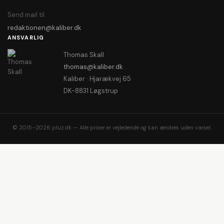
Send mail til
redaktionen@kaliber.dk
ANSVARLIG
Thomas Skall
thomas@kaliber.dk
Kaliber · Hjarækvej 65
DK-8831 Løgstrup
© 2015–2026 pluz.dk — Alle priser er vejledende og kan ændres uden varsel.