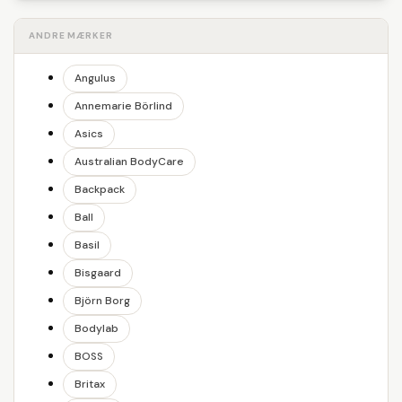
ANDRE MÆRKER
Angulus
Annemarie Börlind
Asics
Australian BodyCare
Backpack
Ball
Basil
Bisgaard
Björn Borg
Bodylab
BOSS
Britax