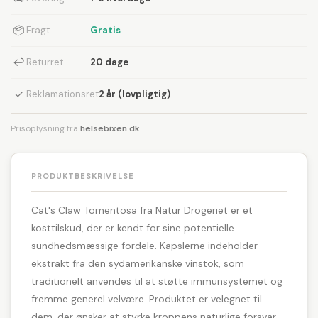
📦
Fragt
Gratis
↩
Returret
20 dage
✓
Reklamationsret
2 år (lovpligtig)
Prisoplysning fra
helsebixen.dk
PRODUKTBESKRIVELSE
Cat's Claw Tomentosa fra Natur Drogeriet er et
kosttilskud, der er kendt for sine potentielle
sundhedsmæssige fordele. Kapslerne indeholder
ekstrakt fra den sydamerikanske vinstok, som
traditionelt anvendes til at støtte immunsystemet og
fremme generel velvære. Produktet er velegnet til
dem, der ønsker at styrke kroppens naturlige forsvar.