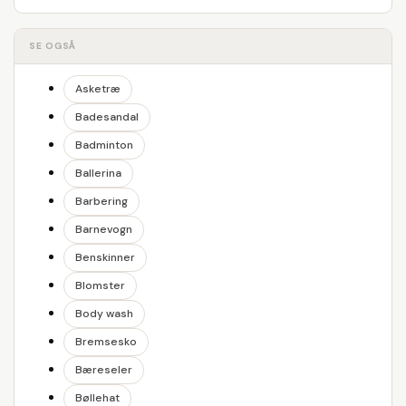
SE OGSÅ
Asketræ
Badesandal
Badminton
Ballerina
Barbering
Barnevogn
Benskinner
Blomster
Body wash
Bremsesko
Bæreseler
Bøllehat