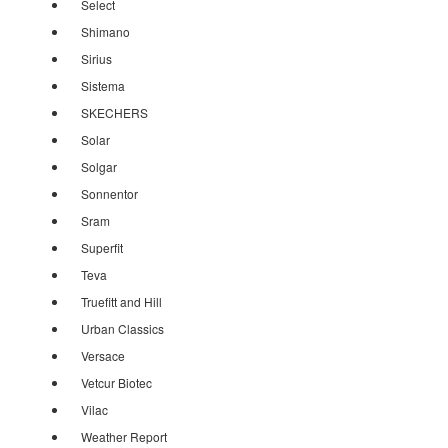
Select
Shimano
Sirius
Sistema
SKECHERS
Solar
Solgar
Sonnentor
Sram
Superfit
Teva
Truefitt and Hill
Urban Classics
Versace
Vetcur Biotec
Vilac
Weather Report