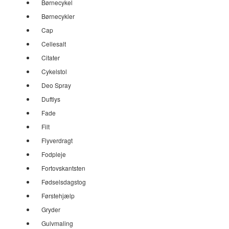
Børnecykel
Børnecykler
Cap
Cellesalt
Citater
Cykelstol
Deo Spray
Duftlys
Fade
Filt
Flyverdragt
Fodpleje
Fortovskantsten
Fødselsdagstog
Førstehjælp
Gryder
Gulvmaling