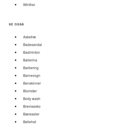
Winther
SE OGSÅ
Asketræ
Badesandal
Badminton
Ballerina
Barbering
Barnevogn
Benskinner
Blomster
Body wash
Bremsesko
Bæreseler
Bøllehat