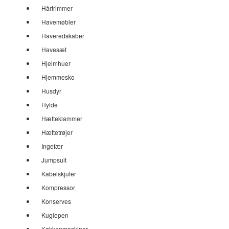
Hårtrimmer
Havemøbler
Haveredskaber
Havesæt
Hjelmhuer
Hjemmesko
Husdyr
Hylde
Hæfteklammer
Hættetrøjer
Ingefær
Jumpsuit
Kabelskjuler
Kompressor
Konserves
Kuglepen
Køkkenmaskiner