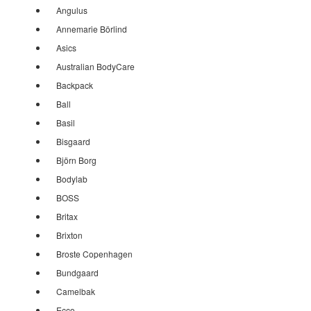
Angulus
Annemarie Börlind
Asics
Australian BodyCare
Backpack
Ball
Basil
Bisgaard
Björn Borg
Bodylab
BOSS
Britax
Brixton
Broste Copenhagen
Bundgaard
Camelbak
Ecco