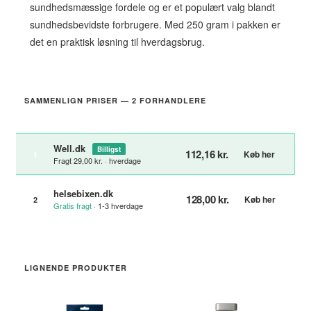
sundhedsmæssige fordele og er et populært valg blandt
sundhedsbevidste forbrugere. Med 250 gram i pakken er
det en praktisk løsning til hverdagsbrug.
SAMMENLIGN PRISER — 2 FORHANDLERE
Well.dk
Billigst
112,16 kr.
Køb her
1
Fragt 29,00 kr. · hverdage
helsebixen.dk
128,00 kr.
Køb her
2
Gratis fragt
· 1-3 hverdage
LIGNENDE PRODUKTER