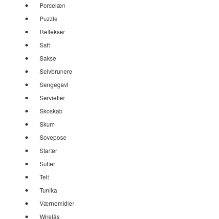
Porcelæn
Puzzle
Reflekser
Saft
Sakse
Selvbrunere
Sengegavl
Servietter
Skoskab
Skum
Sovepose
Starter
Sutter
Telt
Tunika
Værnemidler
Wirelås