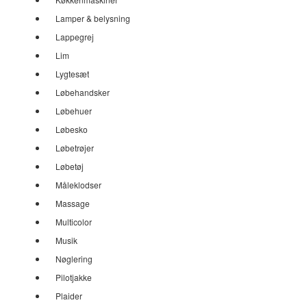
Lamper & belysning
Lappegrej
Lim
Lygtesæt
Løbehandsker
Løbehuer
Løbesko
Løbetrøjer
Løbetøj
Måleklodser
Massage
Multicolor
Musik
Nøglering
Pilotjakke
Plaider