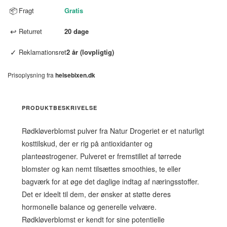
📦
Fragt
Gratis
↩
Returret
20 dage
✓
Reklamationsret
2 år (lovpligtig)
Prisoplysning fra
helsebixen.dk
PRODUKTBESKRIVELSE
Rødkløverblomst pulver fra Natur Drogeriet er et naturligt
kosttilskud, der er rig på antioxidanter og
planteøstrogener. Pulveret er fremstillet af tørrede
blomster og kan nemt tilsættes smoothies, te eller
bagværk for at øge det daglige indtag af næringsstoffer.
Det er ideelt til dem, der ønsker at støtte deres
hormonelle balance og generelle velvære.
Rødkløverblomst er kendt for sine potentielle