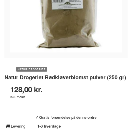
NATUR DROGERIET
Natur Drogeriet Rødkløverblomst pulver (250 gr)
128,00 kr.
inkl. moms
Køb hos helsebixen.dk →
✓ Gratis forsendelse på denne ordre
🚚
Levering
1-3 hverdage