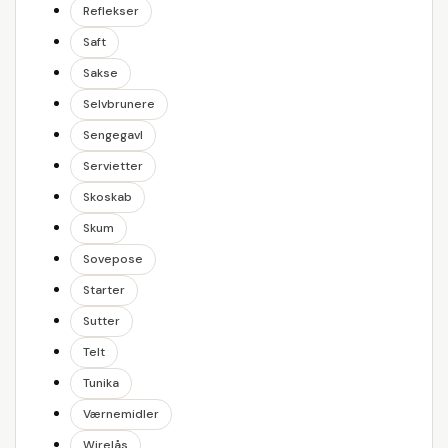
Reflekser
Saft
Sakse
Selvbrunere
Sengegavl
Servietter
Skoskab
Skum
Sovepose
Starter
Sutter
Telt
Tunika
Værnemidler
Wirelås