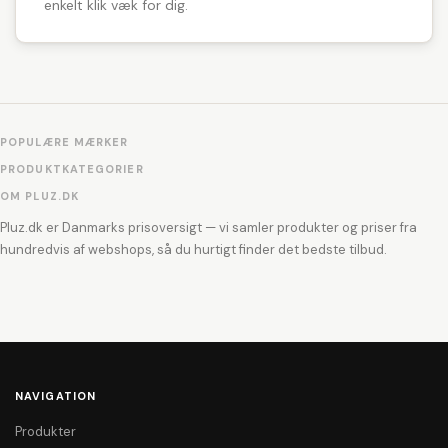
enkelt klik væk for dig.
POPULÆRE MÆRKER
PRODUKTKATEGORIER
OM PLUZ.DK
Pluz.dk er Danmarks prisoversigt — vi samler produkter og priser fra
hundredvis af webshops, så du hurtigt finder det bedste tilbud.
NAVIGATION
Produkter