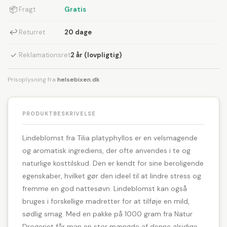
📦
Fragt
Gratis
↩
Returret
20 dage
✓
Reklamationsret
2 år (lovpligtig)
Prisoplysning fra
helsebixen.dk
PRODUKTBESKRIVELSE
Lindeblomst fra Tilia platyphyllos er en velsmagende
og aromatisk ingrediens, der ofte anvendes i te og
naturlige kosttilskud. Den er kendt for sine beroligende
egenskaber, hvilket gør den ideel til at lindre stress og
fremme en god nattesøvn. Lindeblomst kan også
bruges i forskellige madretter for at tilføje en mild,
sødlig smag. Med en pakke på 1000 gram fra Natur
Drogeriet får man en stor mængde af denne alsidige