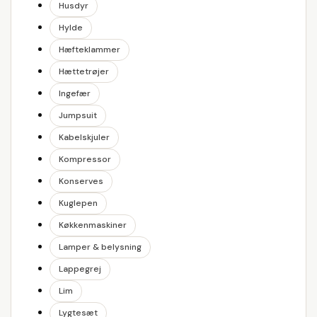
Husdyr
Hylde
Hæfteklammer
Hættetrøjer
Ingefær
Jumpsuit
Kabelskjuler
Kompressor
Konserves
Kuglepen
Køkkenmaskiner
Lamper & belysning
Lappegrej
Lim
Lygtesæt