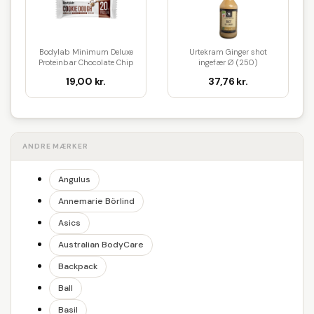
Bodylab Minimum Deluxe
Urtekram Ginger shot
Proteinbar Chocolate Chip
ingefær Ø (250)
Coo...
19,00 kr.
37,76 kr.
ANDRE MÆRKER
Angulus
Annemarie Börlind
Asics
Australian BodyCare
Backpack
Ball
Basil