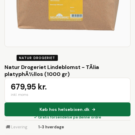
NATUR DROGERIET
Natur Drogeriet Lindeblomst - TÃ­lia
platyphÃ½llos (1000 gr)
679,95 kr.
inkl. moms
Køb hos helsebixen.dk →
✓ Gratis forsendelse på denne ordre
🚚
Levering
1-3 hverdage