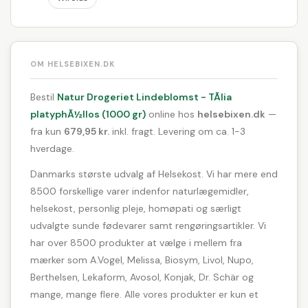
OM HELSEBIXEN.DK
Bestil
Natur Drogeriet Lindeblomst - TÃ­lia
platyphÃ½llos (1000 gr)
online hos
helsebixen.dk
—
fra kun
679,95 kr.
inkl. fragt. Levering om ca. 1-3
hverdage.
Danmarks største udvalg af Helsekost. Vi har mere end
8500 forskellige varer indenfor naturlægemidler,
helsekost, personlig pleje, homøpati og særligt
udvalgte sunde fødevarer samt rengøringsartikler. Vi
har over 8500 produkter at vælge i mellem fra
mærker som A.Vogel, Melissa, Biosym, Livol, Nupo,
Berthelsen, Lekaform, Avosol, Konjak, Dr. Schär og
mange, mange flere. Alle vores produkter er kun et