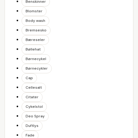
Benskinner
Blomster
Body wash
Bremsesko
Bæreseler
Bøllehat
Børnecykel
Børnecykler
Cap
Cellesalt
Citater
Cykelstol
Deo Spray
Duftlys
Fade