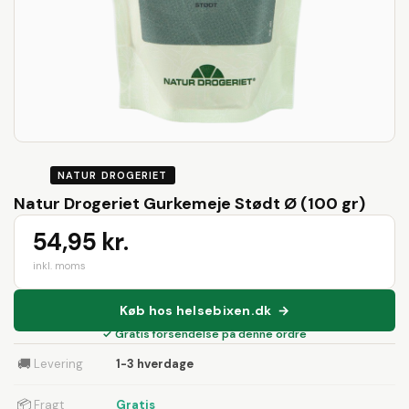
NATUR DROGERIET
Natur Drogeriet Gurkemeje Stødt Ø (100 gr)
54,95 kr.
inkl. moms
Køb hos helsebixen.dk →
✓ Gratis forsendelse på denne ordre
🚚
Levering
1-3 hverdage
📦
Fragt
Gratis