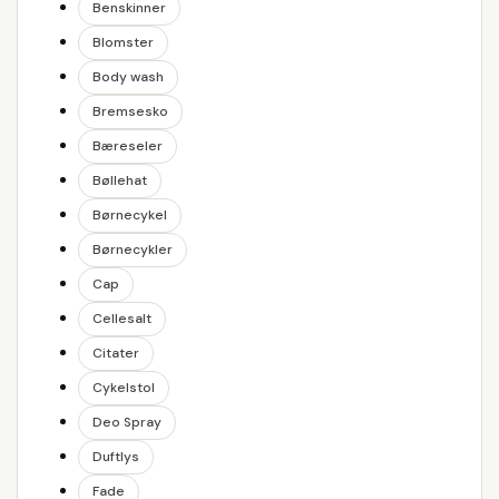
Benskinner
Blomster
Body wash
Bremsesko
Bæreseler
Bøllehat
Børnecykel
Børnecykler
Cap
Cellesalt
Citater
Cykelstol
Deo Spray
Duftlys
Fade