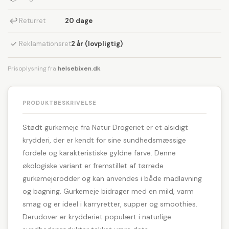
↩
Returret
20 dage
✓
Reklamationsret
2 år (lovpligtig)
Prisoplysning fra
helsebixen.dk
PRODUKTBESKRIVELSE
Stødt gurkemeje fra Natur Drogeriet er et alsidigt
krydderi, der er kendt for sine sundhedsmæssige
fordele og karakteristiske gyldne farve. Denne
økologiske variant er fremstillet af tørrede
gurkemejerodder og kan anvendes i både madlavning
og bagning. Gurkemeje bidrager med en mild, varm
smag og er ideel i karryretter, supper og smoothies.
Derudover er krydderiet populært i naturlige