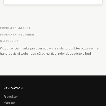
POPULÆRE MÆRKER
PRODUKTKATEGORIER
OM PLUZ.DK
Pluz.dk er Danmarks prisoversigt — vi samler produkter og priser fra
hundredvis af webshops, så du hurtigt finder det bedste tilbud.
NAVIGATION
Produkter
Mærker