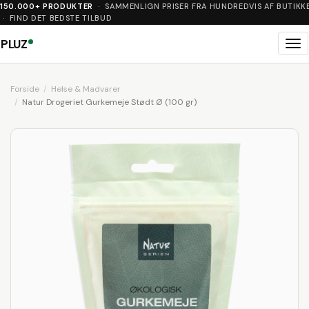
150.000+ PRODUKTER
· SAMMENLIGN PRISER FRA HUNDREDVIS AF BUTIKK
· FIND DET BEDSTE TILBUD
PLUZ
Me
Forside
Helse & Madvarer
Natur Drogeriet Gurkemeje Stødt Ø (100 gr)