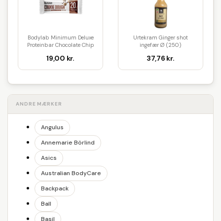
Bodylab Minimum Deluxe
Urtekram Ginger shot
Proteinbar Chocolate Chip
ingefær Ø (250)
Coo...
19,00 kr.
37,76 kr.
ANDRE MÆRKER
Angulus
Annemarie Börlind
Asics
Australian BodyCare
Backpack
Ball
Basil