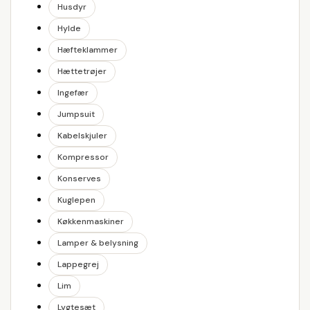
Husdyr
Hylde
Hæfteklammer
Hættetrøjer
Ingefær
Jumpsuit
Kabelskjuler
Kompressor
Konserves
Kuglepen
Køkkenmaskiner
Lamper & belysning
Lappegrej
Lim
Lygtesæt