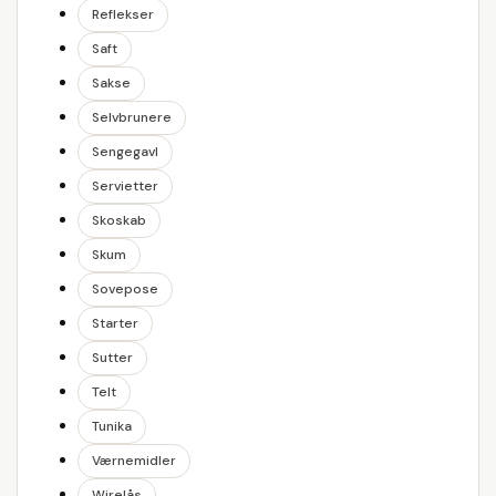
Reflekser
Saft
Sakse
Selvbrunere
Sengegavl
Servietter
Skoskab
Skum
Sovepose
Starter
Sutter
Telt
Tunika
Værnemidler
Wirelås