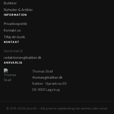
Butikker
Nyheder & Artikler
INFORMATION
Privatlivspolitik
Kontakt os
Tilføj din butik
KONTAKT
Send mail til
redaktionen@kaliber.dk
ANSVARLIG
Thomas Skall
thomas@kaliber.dk
Kaliber · Hjarækvej 65
DK-8831 Løgstrup
© 2015–2026 pluz.dk — Alle priser er vejledende og kan ændres uden varsel.