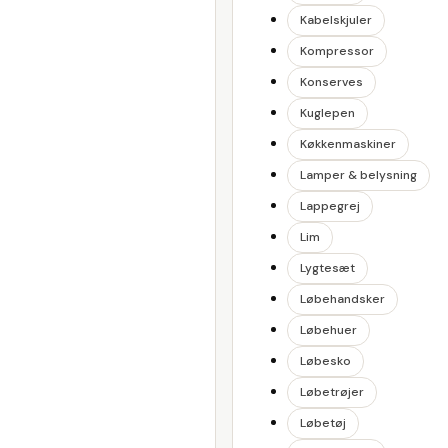
Kabelskjuler
Kompressor
Konserves
Kuglepen
Køkkenmaskiner
Lamper & belysning
Lappegrej
Lim
Lygtesæt
Løbehandsker
Løbehuer
Løbesko
Løbetrøjer
Løbetøj