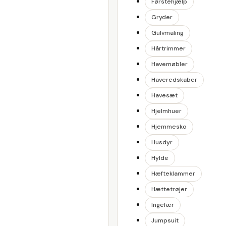
Førstehjælp
Gryder
Gulvmaling
Hårtrimmer
Havemøbler
Haveredskaber
Havesæt
Hjelmhuer
Hjemmesko
Husdyr
Hylde
Hæfteklammer
Hættetrøjer
Ingefær
Jumpsuit