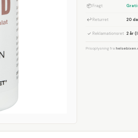
📦
Fragt
Grati
↩
Returret
20 d
✓
Reklamationsret
2 år (
Prisoplysning fra
helsebixen.