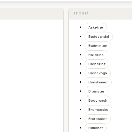
SE OGSÅ
Asketræ
Badesandal
Badminton
Ballerina
Barbering
Barnevogn
Benskinner
Blomster
Body wash
Bremsesko
Bæreseler
Bøllehat