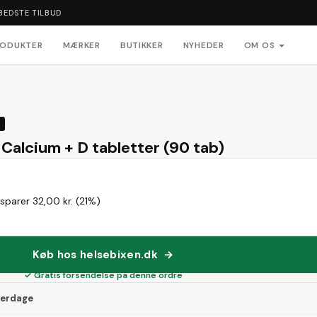
BEDSTE TILBUD
RODUKTER
MÆRKER
BUTIKKER
NYHEDER
OM OS
Calcium + D tabletter (90 tab)
sparer 32,00 kr. (21%)
Køb hos helsebixen.dk →
✓ Gratis forsendelse på denne ordre
verdage