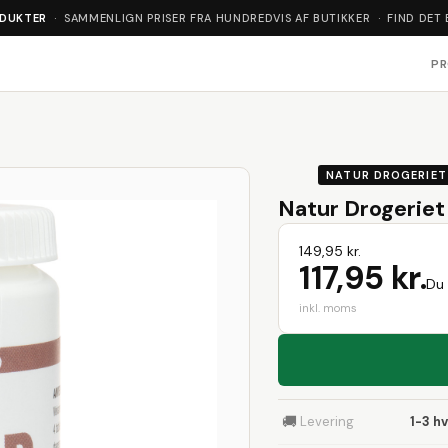
ODUKTER
· SAMMENLIGN PRISER FRA HUNDREDVIS AF BUTIKKER · FIND DET 
P
NATUR DROGERIET
Natur Drogeriet 
149,95 kr.
117,95 kr.
Du 
inkl. moms
🚚
Levering
1-3 h