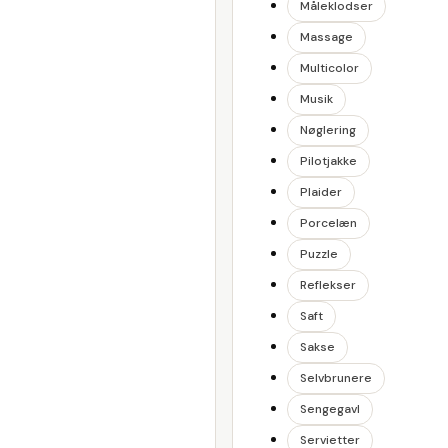
Måleklodser
Massage
Multicolor
Musik
Nøglering
Pilotjakke
Plaider
Porcelæn
Puzzle
Reflekser
Saft
Sakse
Selvbrunere
Sengegavl
Servietter