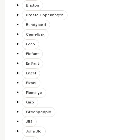
Brixton
Broste Copenhagen
Bundgaard
Camelbak
Ecco
Elefant
En Fant
Engel
Fixoni
Flamingo
Giro
Greenpeople
JBS
Joha Uld