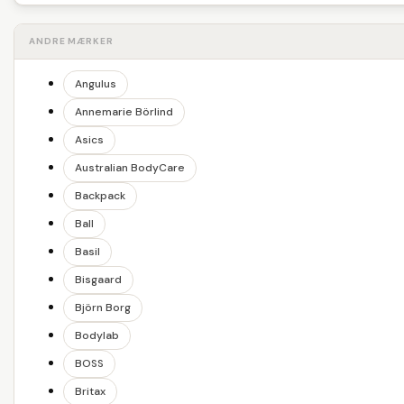
ANDRE MÆRKER
Angulus
Annemarie Börlind
Asics
Australian BodyCare
Backpack
Ball
Basil
Bisgaard
Björn Borg
Bodylab
BOSS
Britax