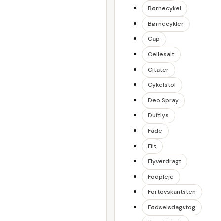
Børnecykel
Børnecykler
Cap
Cellesalt
Citater
Cykelstol
Deo Spray
Duftlys
Fade
Filt
Flyverdragt
Fodpleje
Fortovskantsten
Fødselsdagstog