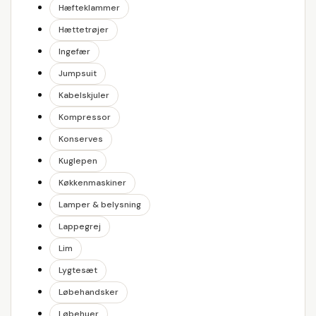
Hæfteklammer
Hættetrøjer
Ingefær
Jumpsuit
Kabelskjuler
Kompressor
Konserves
Kuglepen
Køkkenmaskiner
Lamper & belysning
Lappegrej
Lim
Lygtesæt
Løbehandsker
Løbehuer