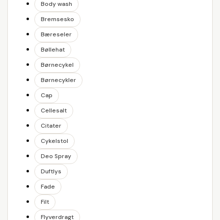
Body wash
Bremsesko
Bæreseler
Bøllehat
Børnecykel
Børnecykler
Cap
Cellesalt
Citater
Cykelstol
Deo Spray
Duftlys
Fade
Filt
Flyverdragt