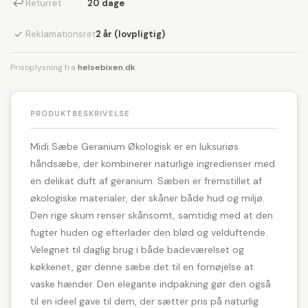
↩
Returret
20 dage
✓
Reklamationsret
2 år (lovpligtig)
Prisoplysning fra
helsebixen.dk
PRODUKTBESKRIVELSE
Midi Sæbe Geranium Økologisk er en luksuriøs
håndsæbe, der kombinerer naturlige ingredienser med
en delikat duft af geranium. Sæben er fremstillet af
økologiske materialer, der skåner både hud og miljø.
Den rige skum renser skånsomt, samtidig med at den
fugter huden og efterlader den blød og velduftende.
Velegnet til daglig brug i både badeværelset og
køkkenet, gør denne sæbe det til en fornøjelse at
vaske hænder. Den elegante indpakning gør den også
til en ideel gave til dem, der sætter pris på naturlig