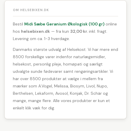
OM HELSEBIXEN.DK
Bestil
Midi Sæbe Geranium Økologisk (100 gr)
online
hos
helsebixen.dk
— fra kun
32,00 kr.
inkl. fragt.
Levering om ca. 1-3 hverdage.
Danmarks største udvalg af Helsekost. Vi har mere end
8500 forskellige varer indenfor naturlægemidler,
helsekost, personlig pleje, homøpati og særligt
udvalgte sunde fødevarer samt rengøringsartikler. Vi
har over 8500 produkter at vælge i mellem fra
mærker som A.Vogel, Melissa, Biosym, Livol, Nupo,
Berthelsen, Lekaform, Avosol, Konjak, Dr. Schär og
mange, mange flere. Alle vores produkter er kun et
enkelt klik væk for dig.