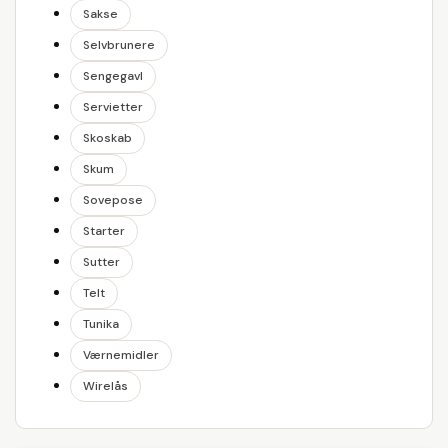
Sakse
Selvbrunere
Sengegavl
Servietter
Skoskab
Skum
Sovepose
Starter
Sutter
Telt
Tunika
Værnemidler
Wirelås