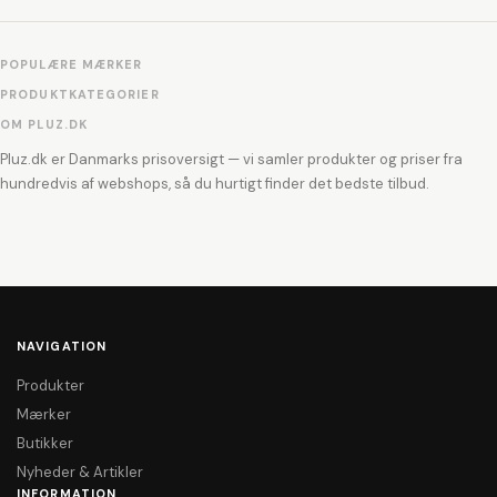
POPULÆRE MÆRKER
PRODUKTKATEGORIER
OM PLUZ.DK
Pluz.dk er Danmarks prisoversigt — vi samler produkter og priser fra
hundredvis af webshops, så du hurtigt finder det bedste tilbud.
NAVIGATION
Produkter
Mærker
Butikker
Nyheder & Artikler
INFORMATION