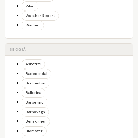
Vilac
Weather Report
Winther
SE OGSÅ
Asketræ
Badesandal
Badminton
Ballerina
Barbering
Barnevogn
Benskinner
Blomster