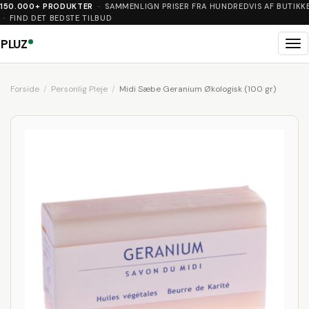
150.000+ PRODUKTER
· SAMMENLIGN PRISER FRA HUNDREDVIS AF BUTIKK
· FIND DET BEDSTE TILBUD
PLUZ
Me
Forside
Personlig Pleje
Midi Sæbe Geranium Økologisk (100 gr)