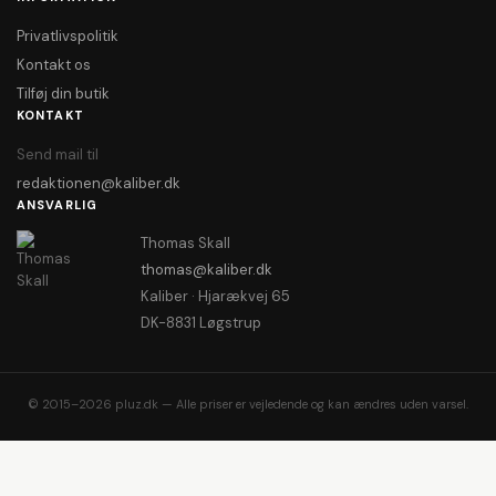
Privatlivspolitik
Kontakt os
Tilføj din butik
KONTAKT
Send mail til
redaktionen@kaliber.dk
ANSVARLIG
Thomas Skall
thomas@kaliber.dk
Kaliber · Hjarækvej 65
DK-8831 Løgstrup
© 2015–2026 pluz.dk — Alle priser er vejledende og kan ændres uden varsel.