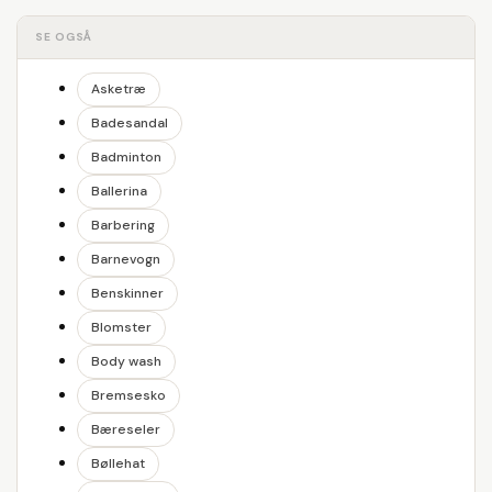
SE OGSÅ
Asketræ
Badesandal
Badminton
Ballerina
Barbering
Barnevogn
Benskinner
Blomster
Body wash
Bremsesko
Bæreseler
Bøllehat