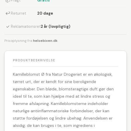
📦
Fragt
Gratis
↩
Returret
20 dage
✓
Reklamationsret
2 år (lovpligtig)
Prisoplysning fra
helsebixen.dk
PRODUKTBESKRIVELSE
Kamilleblomst Ø fra Natur Drogeriet er en økologisk,
tørret urt, der er kendt for sine beroligende
egenskaber. Den bløde, blomsteragtige duft gør den
ideel til te, som kan hjælpe med at lindre stress og
fremme afslapning. Kamilleblomsterne indeholder
naturlige antiinflammatoriske forbindelser, der kan
støtte fordøjelsen og lindre ubehag. Anvendelsen er
alsidig; de kan bruges i te, som ingrediens i