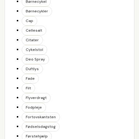
Børnecykel
Børnecykler
Cap
Cellesalt
Citater
Cykelstol
Deo Spray
Duftlys
Fade
Filt
Flyverdragt
Fodpleje
Fortovskantsten
Fødselsdagstog
Førstehjælp