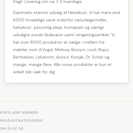
fragt. Levering om ca. 1-3 hverdage.
Danmarks største udvalg af Helsekost. Vi har mere end
8500 forskellige varer indenfor naturlægemidler,
helsekost, personlig pleje, homøpati og særligt
udvalgte sunde fødevarer samt rengøringsartikler. Vi
har over 8500 produkter at vælge i mellem fra
mærker som A.Vogel, Melissa, Biosym, Livol, Nupo,
Berthelsen, Lekaform, Avosol, Konjak, Dr. Schär og
mange, mange flere. Alle vores produkter er kun et
enkelt klik væk for dig.
POPULÆRE MÆRKER
PRODUKTKATEGORIER
OM PLUZ.DK