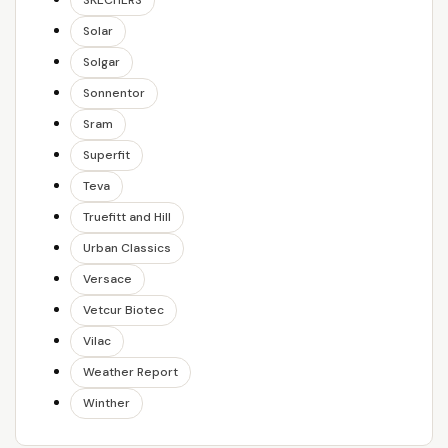
SKECHERS
Solar
Solgar
Sonnentor
Sram
Superfit
Teva
Truefitt and Hill
Urban Classics
Versace
Vetcur Biotec
Vilac
Weather Report
Winther