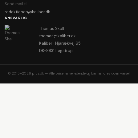
Send mail til
redaktionen@kaliber.dk
ANSVARLIG
Thomas Skall
thomas@kaliber.dk
Kaliber · Hjarækvej 65
DK-8831 Løgstrup
© 2015–2026 pluz.dk — Alle priser er vejledende og kan ændres uden varsel.