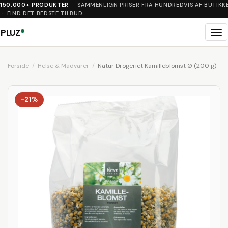
150.000+ PRODUKTER
· SAMMENLIGN PRISER FRA HUNDREDVIS AF BUTIKK
· FIND DET BEDSTE TILBUD
PLUZ
Me
Forside
Helse & Madvarer
Natur Drogeriet Kamilleblomst Ø (200 g)
-21%