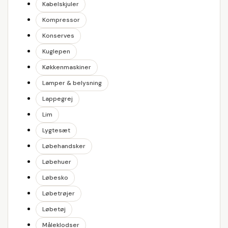
Kabelskjuler
Kompressor
Konserves
Kuglepen
Køkkenmaskiner
Lamper & belysning
Lappegrej
Lim
Lygtesæt
Løbehandsker
Løbehuer
Løbesko
Løbetrøjer
Løbetøj
Måleklodser