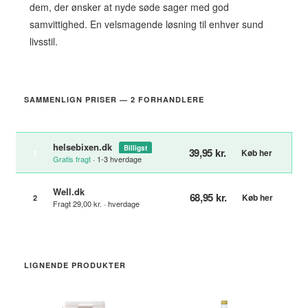
dem, der ønsker at nyde søde sager med god
samvittighed. En velsmagende løsning til enhver sund
livsstil.
SAMMENLIGN PRISER — 2 FORHANDLERE
helsebixen.dk
Billigst
39,95 kr.
Køb her
1
Gratis fragt
· 1-3 hverdage
Well.dk
68,95 kr.
Køb her
2
Fragt 29,00 kr. · hverdage
LIGNENDE PRODUKTER