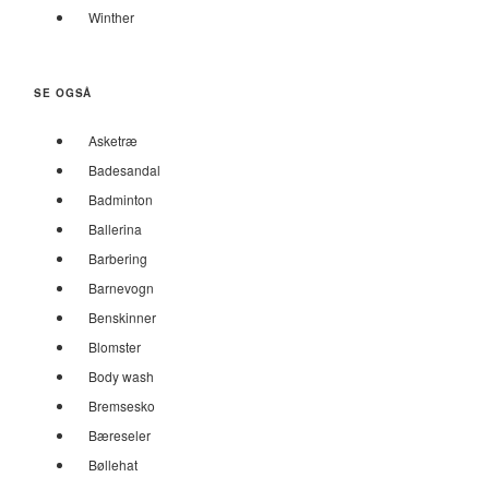
Winther
SE OGSÅ
Asketræ
Badesandal
Badminton
Ballerina
Barbering
Barnevogn
Benskinner
Blomster
Body wash
Bremsesko
Bæreseler
Bøllehat