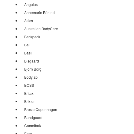
Angulus
Annemarie Börlind
Asics
Australian BodyCare
Backpack
Ball
Basil
Bisgaard
Björn Borg
Bodylab
BOSS
Britax
Brixton
Broste Copenhagen
Bundgaard
Camelbak
Ecco