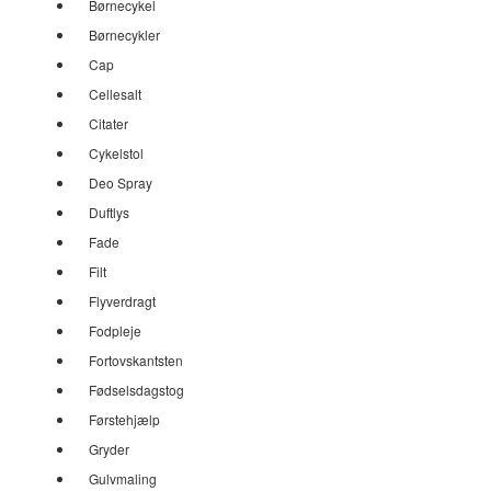
Børnecykel
Børnecykler
Cap
Cellesalt
Citater
Cykelstol
Deo Spray
Duftlys
Fade
Filt
Flyverdragt
Fodpleje
Fortovskantsten
Fødselsdagstog
Førstehjælp
Gryder
Gulvmaling