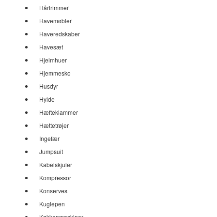
Hårtrimmer
Havemøbler
Haveredskaber
Havesæt
Hjelmhuer
Hjemmesko
Husdyr
Hylde
Hæfteklammer
Hættetrøjer
Ingefær
Jumpsuit
Kabelskjuler
Kompressor
Konserves
Kuglepen
Køkkenmaskiner