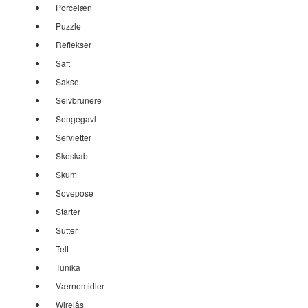
Porcelæn
Puzzle
Reflekser
Saft
Sakse
Selvbrunere
Sengegavl
Servietter
Skoskab
Skum
Sovepose
Starter
Sutter
Telt
Tunika
Værnemidler
Wirelås