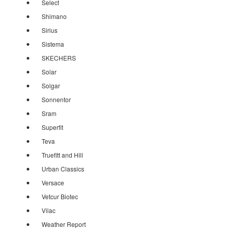
Select
Shimano
Sirius
Sistema
SKECHERS
Solar
Solgar
Sonnentor
Sram
Superfit
Teva
Truefitt and Hill
Urban Classics
Versace
Vetcur Biotec
Vilac
Weather Report