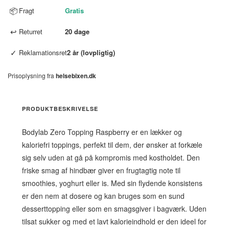
📦
Fragt
Gratis
↩
Returret
20 dage
✓
Reklamationsret
2 år (lovpligtig)
Prisoplysning fra
helsebixen.dk
PRODUKTBESKRIVELSE
Bodylab Zero Topping Raspberry er en lækker og
kaloriefri toppings, perfekt til dem, der ønsker at forkæle
sig selv uden at gå på kompromis med kostholdet. Den
friske smag af hindbær giver en frugtagtig note til
smoothies, yoghurt eller is. Med sin flydende konsistens
er den nem at dosere og kan bruges som en sund
desserttopping eller som en smagsgiver i bagværk. Uden
tilsat sukker og med et lavt kalorieindhold er den ideel for