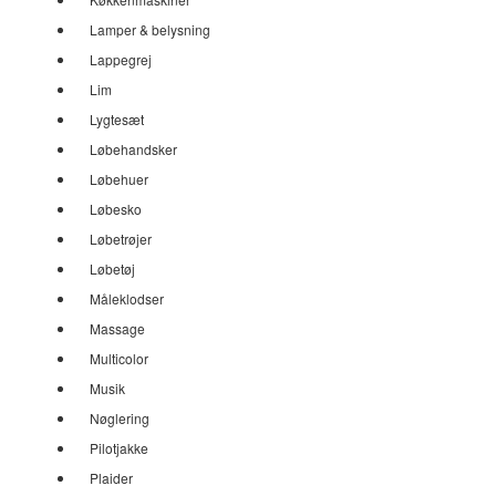
Lamper & belysning
Lappegrej
Lim
Lygtesæt
Løbehandsker
Løbehuer
Løbesko
Løbetrøjer
Løbetøj
Måleklodser
Massage
Multicolor
Musik
Nøglering
Pilotjakke
Plaider