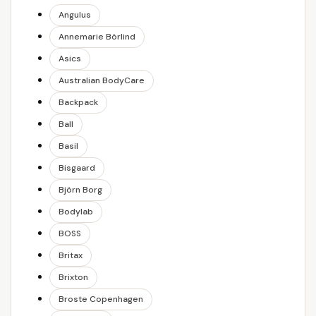
Angulus
Annemarie Börlind
Asics
Australian BodyCare
Backpack
Ball
Basil
Bisgaard
Björn Borg
Bodylab
BOSS
Britax
Brixton
Broste Copenhagen