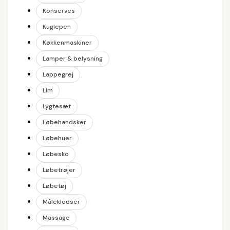
Konserves
Kuglepen
Køkkenmaskiner
Lamper & belysning
Lappegrej
Lim
Lygtesæt
Løbehandsker
Løbehuer
Løbesko
Løbetrøjer
Løbetøj
Måleklodser
Massage