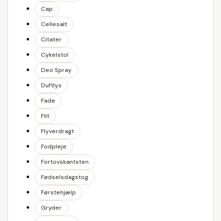
Cap
Cellesalt
Citater
Cykelstol
Deo Spray
Duftlys
Fade
Filt
Flyverdragt
Fodpleje
Fortovskantsten
Fødselsdagstog
Førstehjælp
Gryder