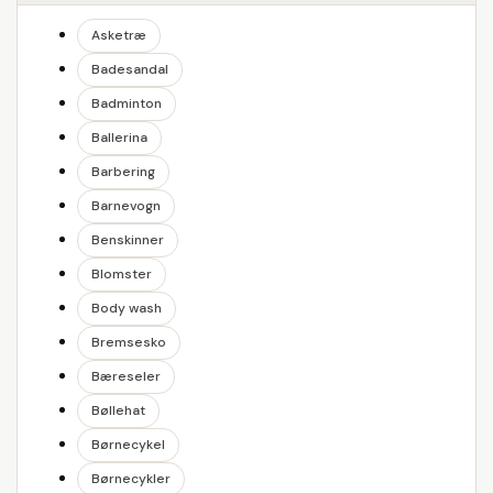
Asketræ
Badesandal
Badminton
Ballerina
Barbering
Barnevogn
Benskinner
Blomster
Body wash
Bremsesko
Bæreseler
Bøllehat
Børnecykel
Børnecykler