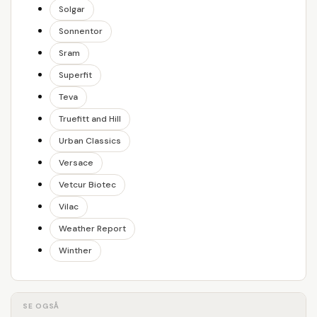
Solgar
Sonnentor
Sram
Superfit
Teva
Truefitt and Hill
Urban Classics
Versace
Vetcur Biotec
Vilac
Weather Report
Winther
SE OGSÅ