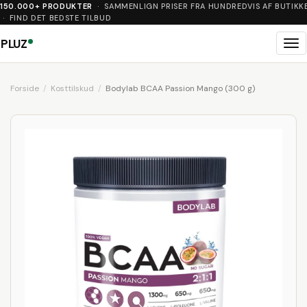
150.000+ PRODUKTER
· SAMMENLIGN PRISER FRA HUNDREDVIS AF BUTIKK
· FIND DET BEDSTE TILBUD
PLUZ
Me
Forside
Kosttilskud
Bodylab BCAA Passion Mango (300 g)