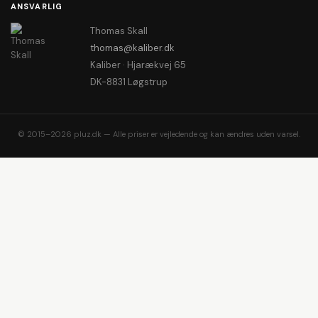
ANSVARLIG
Thomas Skall
thomas@kaliber.dk
Kaliber · Hjarækvej 65
DK-8831 Løgstrup
© 2015–2026 pluz.dk — Alle priser er vejledende og kan ændres uden varsel.