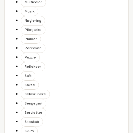
Multicolor
Musik
Nøglering
Pilotjakke
Plaider
Porcelæn
Puzzle
Reflekser
Saft
Sakse
Selvbrunere
Sengegavl
Servietter
Skoskab
Skum