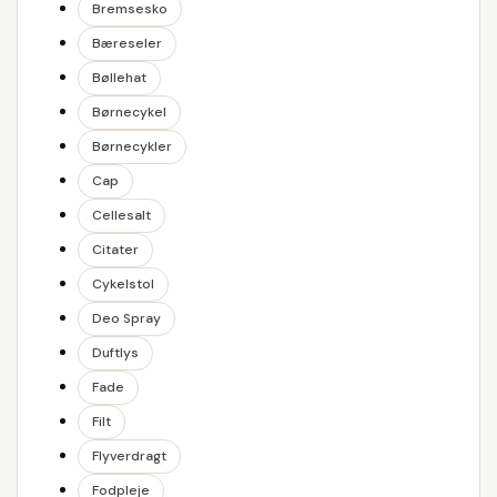
Bremsesko
Bæreseler
Bøllehat
Børnecykel
Børnecykler
Cap
Cellesalt
Citater
Cykelstol
Deo Spray
Duftlys
Fade
Filt
Flyverdragt
Fodpleje