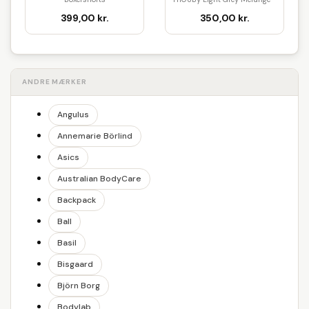
(Sort/Stribet/Grå)-Small
XS...
399,00 kr.
350,00 kr.
ANDRE MÆRKER
Angulus
Annemarie Börlind
Asics
Australian BodyCare
Backpack
Ball
Basil
Bisgaard
Björn Borg
Bodylab