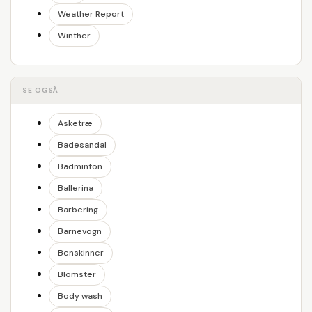
Weather Report
Winther
SE OGSÅ
Asketræ
Badesandal
Badminton
Ballerina
Barbering
Barnevogn
Benskinner
Blomster
Body wash