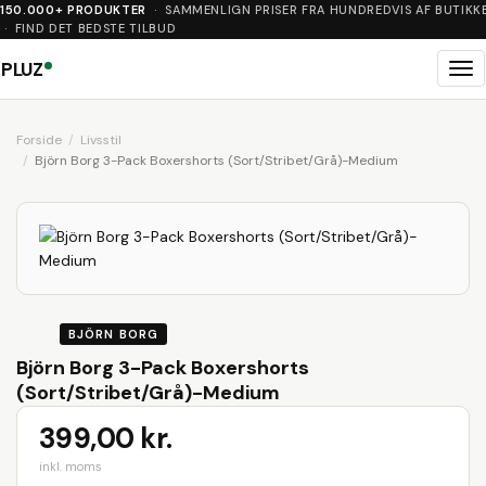
150.000+ PRODUKTER
· SAMMENLIGN PRISER FRA HUNDREDVIS AF BUTIKK
· FIND DET BEDSTE TILBUD
PLUZ
Me
Forside
Livsstil
Björn Borg 3-Pack Boxershorts (Sort/Stribet/Grå)-Medium
BJÖRN BORG
Björn Borg 3-Pack Boxershorts
(Sort/Stribet/Grå)-Medium
399,00 kr.
inkl. moms