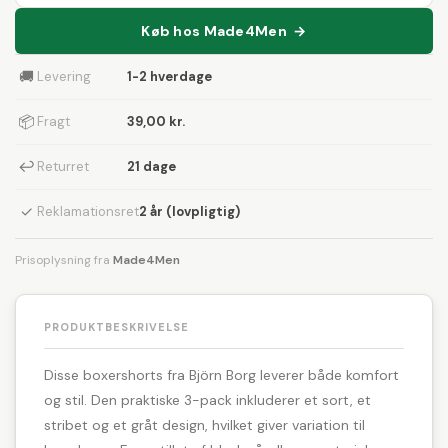
Køb hos Made4Men →
🚚
Levering
1-2 hverdage
📦
Fragt
39,00 kr.
↩
Returret
21 dage
✓
Reklamationsret
2 år (lovpligtig)
Prisoplysning fra
Made4Men
PRODUKTBESKRIVELSE
Disse boxershorts fra Björn Borg leverer både komfort
og stil. Den praktiske 3-pack inkluderer et sort, et
stribet og et gråt design, hvilket giver variation til