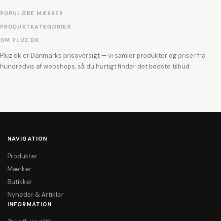
POPULÆRE MÆRKER
PRODUKTKATEGORIER
OM PLUZ.DK
Pluz.dk er Danmarks prisoversigt — vi samler produkter og priser fra
hundredvis af webshops, så du hurtigt finder det bedste tilbud.
NAVIGATION
Produkter
Mærker
Butikker
Nyheder & Artikler
INFORMATION