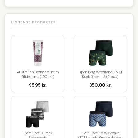
LIGNENDE PRODUKTER
Australian Bodycare Intim
Björn Borg Woodland Bb Xl
Glidecreme (100 ml)
Duck Green - S (2 pak)
95,95 kr.
350,00 kr.
Björn Borg 3-Pack
Björn Borg Bb Waywave
Boxershorts
H108By Light Grey Melange -