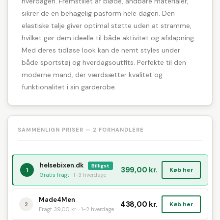
hverdagen. Fremstillet af bløde, åndbare materialer,
sikrer de en behagelig pasform hele dagen. Den
elastiske talje giver optimal støtte uden at stramme,
hvilket gør dem ideelle til både aktivitet og afslapning.
Med deres tidløse look kan de nemt styles under
både sportstøj og hverdagsoutfits. Perfekte til den
moderne mand, der værdsætter kvalitet og
funktionalitet i sin garderobe.
SAMMENLIGN PRISER — 2 FORHANDLERE
helsebixen.dk
Billigst
399,00 kr.
Køb her
1
Gratis fragt
· 1-3 hverdage
Made4Men
438,00 kr.
Køb her
2
Fragt 39,00 kr. · 1-2 hverdage