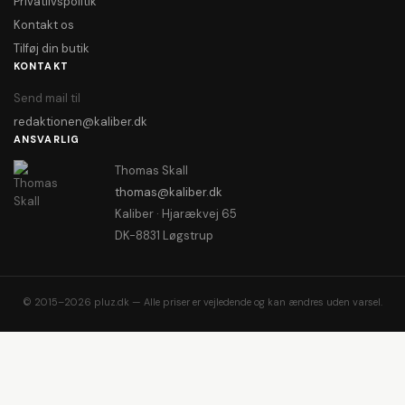
Privatlivspolitik
Kontakt os
Tilføj din butik
KONTAKT
Send mail til
redaktionen@kaliber.dk
ANSVARLIG
Thomas Skall
thomas@kaliber.dk
Kaliber · Hjarækvej 65
DK-8831 Løgstrup
© 2015–2026 pluz.dk — Alle priser er vejledende og kan ændres uden varsel.