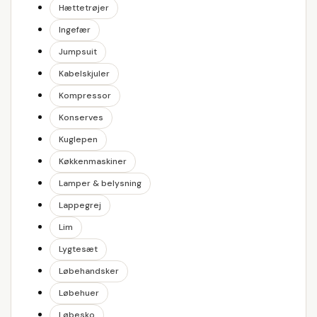
Hættetrøjer
Ingefær
Jumpsuit
Kabelskjuler
Kompressor
Konserves
Kuglepen
Køkkenmaskiner
Lamper & belysning
Lappegrej
Lim
Lygtesæt
Løbehandsker
Løbehuer
Løbesko