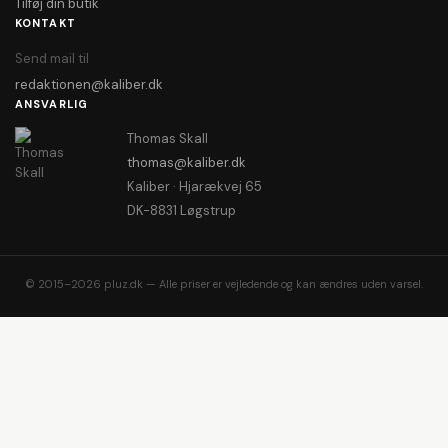
Tilføj din butik
KONTAKT
Send mail til
redaktionen@kaliber.dk
ANSVARLIG
Thomas Skall
thomas@kaliber.dk
Kaliber · Hjarækvej 65
DK-8831 Løgstrup
© 2015–2026 pluz.dk — Alle priser er vejledende og kan ændres uden varsel.