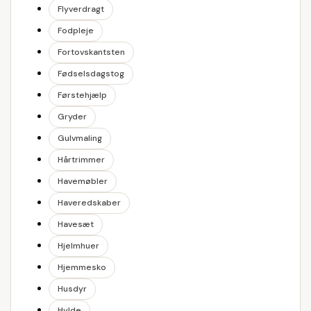
Flyverdragt
Fodpleje
Fortovskantsten
Fødselsdagstog
Førstehjælp
Gryder
Gulvmaling
Hårtrimmer
Havemøbler
Haveredskaber
Havesæt
Hjelmhuer
Hjemmesko
Husdyr
Hylde