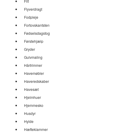
Filt
Flyverdragt
Fodpleje
Fortovskantsten
Fødselsdagstog
Førstehjælp
Gryder
Gulvmaling
Hårtrimmer
Havemøbler
Haveredskaber
Havesæt
Hjelmhuer
Hjemmesko
Husdyr
Hylde
Hæfteklammer