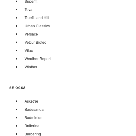
Superfit
Teva
Truefitt and Hill
Urban Classics
Versace
Vetcur Biotec
Vilac
Weather Report
Winther
SE OGSÅ
Asketræ
Badesandal
Badminton
Ballerina
Barbering