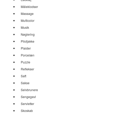
Måleklodser
Massage
Multicolor
Musik
Nøglering
Pilotjakke
Plaider
Porcelæn
Puzzle
Reflekser
Saft
Sakse
Selvbrunere
Sengegavl
Servietter
Skoskab