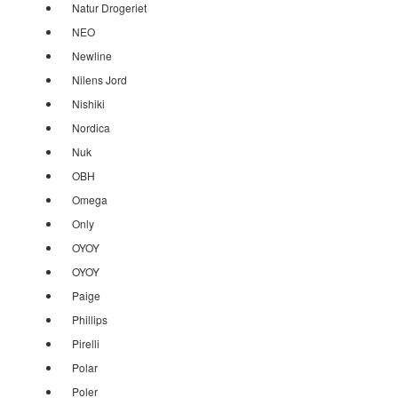
Natur Drogeriet
NEO
Newline
Nilens Jord
Nishiki
Nordica
Nuk
OBH
Omega
Only
OYOY
OYOY
Paige
Phillips
Pirelli
Polar
Poler