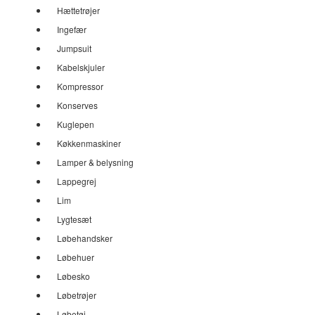
Hættetrøjer
Ingefær
Jumpsuit
Kabelskjuler
Kompressor
Konserves
Kuglepen
Køkkenmaskiner
Lamper & belysning
Lappegrej
Lim
Lygtesæt
Løbehandsker
Løbehuer
Løbesko
Løbetrøjer
Løbetøj