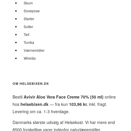
Skum
Sovepose
Starter
Sutter
Telt
Tunika
Værnemidler
Wirelås
OM HELSEBIXEN.DK
Bestil
Avivir Aloe Vera Face Creme 70% (50 ml)
online
hos
helsebixen.dk
— fra kun
103,96 kr.
inkl. fragt.
Levering om ca. 1-3 hverdage.
Danmarks største udvalg af Helsekost. Vi har mere end
8500 forskellige varer indenfor naturlægemidler,