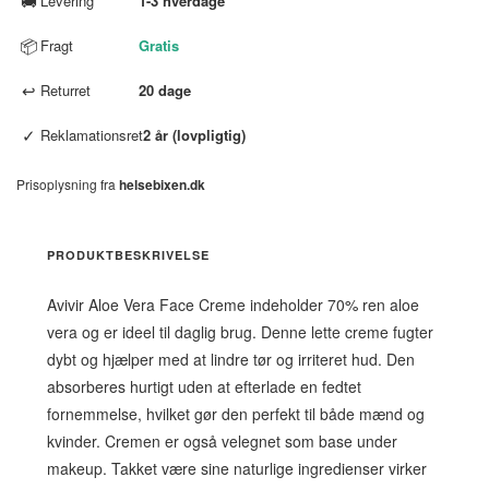
🚚
Levering
1-3 hverdage
📦
Fragt
Gratis
↩
Returret
20 dage
✓
Reklamationsret
2 år (lovpligtig)
Prisoplysning fra
helsebixen.dk
PRODUKTBESKRIVELSE
Avivir Aloe Vera Face Creme indeholder 70% ren aloe
vera og er ideel til daglig brug. Denne lette creme fugter
dybt og hjælper med at lindre tør og irriteret hud. Den
absorberes hurtigt uden at efterlade en fedtet
fornemmelse, hvilket gør den perfekt til både mænd og
kvinder. Cremen er også velegnet som base under
makeup. Takket være sine naturlige ingredienser virker