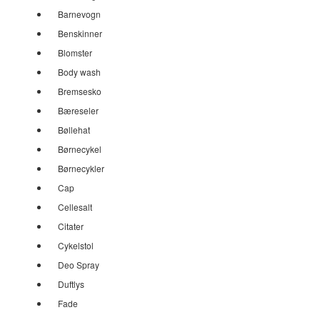
Barnevogn
Benskinner
Blomster
Body wash
Bremsesko
Bæreseler
Bøllehat
Børnecykel
Børnecykler
Cap
Cellesalt
Citater
Cykelstol
Deo Spray
Duftlys
Fade