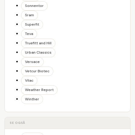
Sonnentor
Sram
Superfit
Teva
Truefitt and Hill
Urban Classics
Versace
Vetcur Biotec
Vilac
Weather Report
Winther
SE OGSÅ