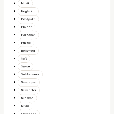
Musik
Nøglering
Pilotjakke
Plaider
Porcelæn
Puzzle
Reflekser
Saft
Sakse
Selvbrunere
Sengegavl
Servietter
Skoskab
Skum
Sovepose