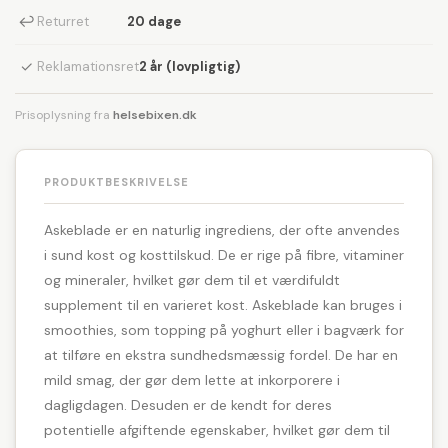
↩
Returret
20 dage
✓
Reklamationsret
2 år (lovpligtig)
Prisoplysning fra
helsebixen.dk
PRODUKTBESKRIVELSE
Askeblade er en naturlig ingrediens, der ofte anvendes
i sund kost og kosttilskud. De er rige på fibre, vitaminer
og mineraler, hvilket gør dem til et værdifuldt
supplement til en varieret kost. Askeblade kan bruges i
smoothies, som topping på yoghurt eller i bagværk for
at tilføre en ekstra sundhedsmæssig fordel. De har en
mild smag, der gør dem lette at inkorporere i
dagligdagen. Desuden er de kendt for deres
potentielle afgiftende egenskaber, hvilket gør dem til