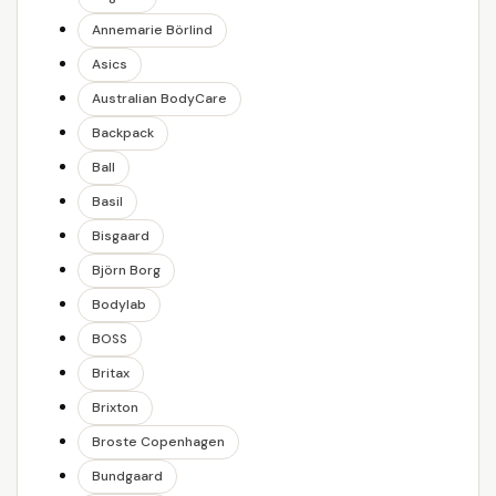
Annemarie Börlind
Asics
Australian BodyCare
Backpack
Ball
Basil
Bisgaard
Björn Borg
Bodylab
BOSS
Britax
Brixton
Broste Copenhagen
Bundgaard