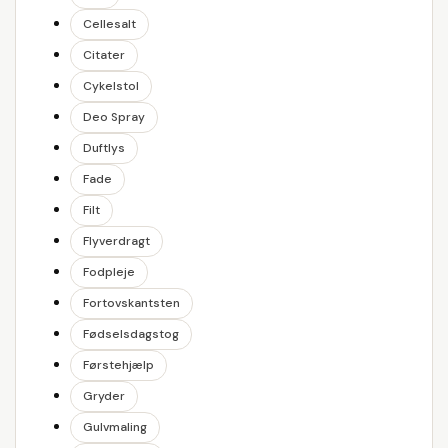
Cellesalt
Citater
Cykelstol
Deo Spray
Duftlys
Fade
Filt
Flyverdragt
Fodpleje
Fortovskantsten
Fødselsdagstog
Førstehjælp
Gryder
Gulvmaling