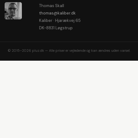
Thomas Skall
thomas@kaliber.dk
Kaliber · Hjarækvej 65
DK-8831 Løgstrup
© 2015–2026 pluz.dk — Alle priser er vejledende og kan ændres uden varsel.