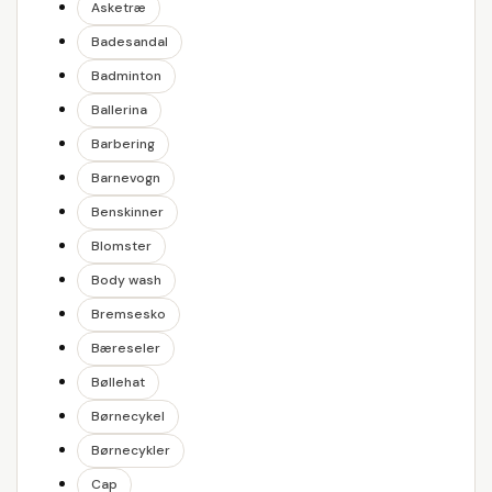
Asketræ
Badesandal
Badminton
Ballerina
Barbering
Barnevogn
Benskinner
Blomster
Body wash
Bremsesko
Bæreseler
Bøllehat
Børnecykel
Børnecykler
Cap