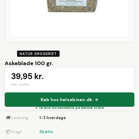
NATUR DROGERIET
Askeblade 100 gr.
39,95 kr.
inkl. moms
Køb hos helsebixen.dk →
✓ Gratis forsendelse på denne ordre
🚚
Levering
1-3 hverdage
📦
Fragt
Gratis