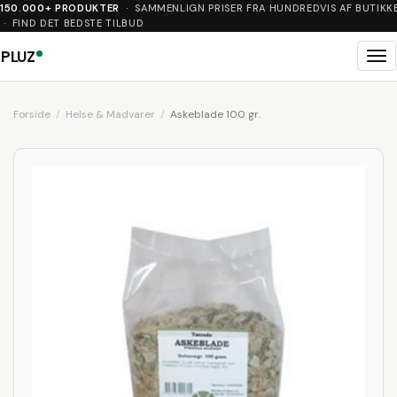
150.000+ PRODUKTER
· SAMMENLIGN PRISER FRA HUNDREDVIS AF BUTIKK
· FIND DET BEDSTE TILBUD
PLUZ
Me
Forside
Helse & Madvarer
Askeblade 100 gr.