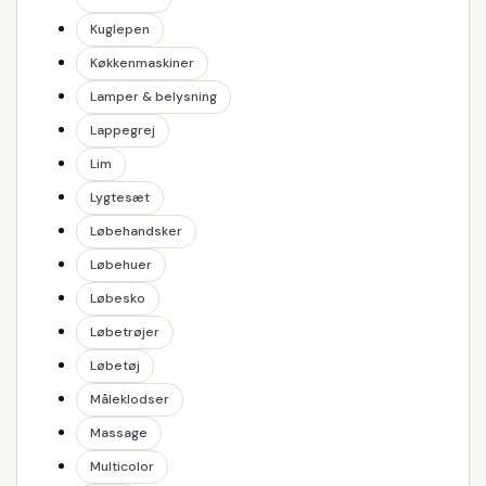
Kuglepen
Køkkenmaskiner
Lamper & belysning
Lappegrej
Lim
Lygtesæt
Løbehandsker
Løbehuer
Løbesko
Løbetrøjer
Løbetøj
Måleklodser
Massage
Multicolor