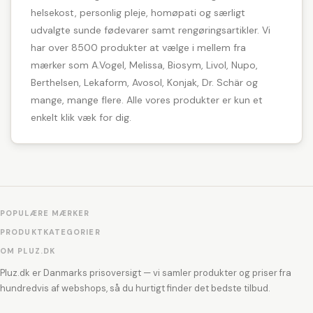
helsekost, personlig pleje, homøpati og særligt
udvalgte sunde fødevarer samt rengøringsartikler. Vi
har over 8500 produkter at vælge i mellem fra
mærker som A.Vogel, Melissa, Biosym, Livol, Nupo,
Berthelsen, Lekaform, Avosol, Konjak, Dr. Schär og
mange, mange flere. Alle vores produkter er kun et
enkelt klik væk for dig.
POPULÆRE MÆRKER
PRODUKTKATEGORIER
OM PLUZ.DK
Pluz.dk er Danmarks prisoversigt — vi samler produkter og priser fra
hundredvis af webshops, så du hurtigt finder det bedste tilbud.