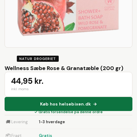
NATUR DROGERIET
Wellness Sæbe Rose & Granatæble (200 gr)
44,95 kr.
inkl. moms
Køb hos helsebixen.dk →
✓ Gratis forsendelse på denne ordre
🚚
Levering
1-3 hverdage
📦
Fragt
Gratis