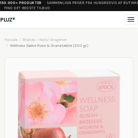
150.000+ PRODUKTER
· SAMMENLIGN PRISER FRA HUNDREDVIS AF BUTIKK
· FIND DET BEDSTE TILBUD
PLUZ
Me
Forside
Brands > Natur Drogeriet
Wellness Sæbe Rose & Granatæble (200 gr)