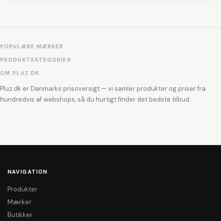
POPULÆRE MÆRKER
PRODUKTKATEGORIER
OM PLUZ.DK
Pluz.dk er Danmarks prisoversigt — vi samler produkter og priser fra
hundredvis af webshops, så du hurtigt finder det bedste tilbud.
NAVIGATION
Produkter
Mærker
Butikker