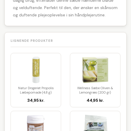
daglig brug, efterlader denne sæbe hænderne bløde
og velduftende. Perfekt til den, der ønsker en skånsom
og duftende plejeoplevelse i sin håndplejerutine.
LIGNENDE PRODUKTER
Natur Drogeriet Propolis
Wellness Sæbe Oliven &
Læbepomade (4,8 g)
Lemongræs (200 gr)
34,95 kr.
44,95 kr.