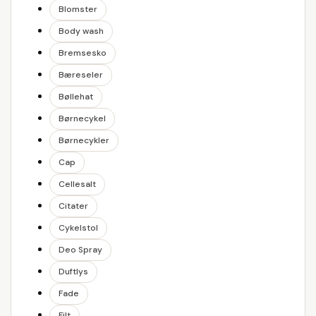
Blomster
Body wash
Bremsesko
Bæreseler
Bøllehat
Børnecykel
Børnecykler
Cap
Cellesalt
Citater
Cykelstol
Deo Spray
Duftlys
Fade
Filt