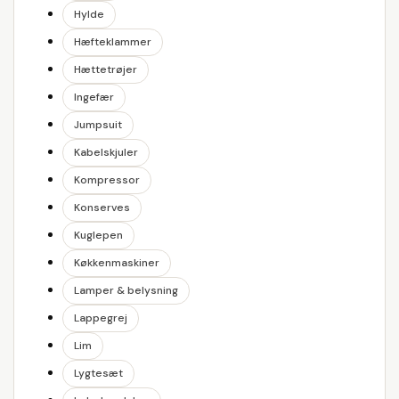
Hylde
Hæfteklammer
Hættetrøjer
Ingefær
Jumpsuit
Kabelskjuler
Kompressor
Konserves
Kuglepen
Køkkenmaskiner
Lamper & belysning
Lappegrej
Lim
Lygtesæt