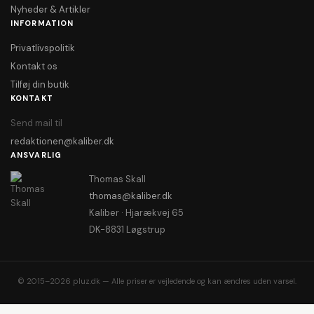
Nyheder & Artikler
INFORMATION
Privatlivspolitik
Kontakt os
Tilføj din butik
KONTAKT
Send mail til
redaktionen@kaliber.dk
ANSVARLIG
Thomas Skall
thomas@kaliber.dk
Kaliber · Hjarækvej 65
DK-8831 Løgstrup
© 2015–2026 pluz.dk — Alle priser er vejledende og kan ændres uden varsel.