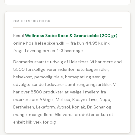
OM HELSEBIXEN.DK
Bestil
Wellness Sæbe Rose & Granatæble (200 gr)
online hos
helsebixen.dk
— fra kun
44,95 kr.
inkl.
fragt. Levering om ca. 1-3 hverdage.
Danmarks største udvalg af Helsekost. Vi har mere end
8500 forskellige varer indenfor naturlægemidler,
helsekost, personlig pleje, homøpati og særligt
udvalgte sunde fødevarer samt rengøringsartikler. Vi
har over 8500 produkter at vælge i mellem fra
mærker som A.Vogel, Melissa, Biosym, Livol, Nupo,
Berthelsen, Lekaform, Avosol, Konjak, Dr. Schär og
mange, mange flere. Alle vores produkter er kun et
enkelt klik væk for dig.