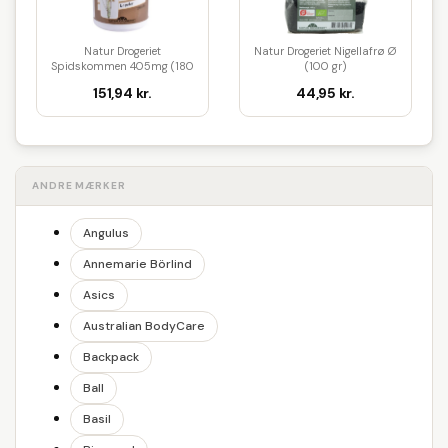
Natur Drogeriet
Natur Drogeriet Nigellafrø Ø
Spidskommen 405mg (180
(100 gr)
kaps)
151,94 kr.
44,95 kr.
ANDRE MÆRKER
Angulus
Annemarie Börlind
Asics
Australian BodyCare
Backpack
Ball
Basil