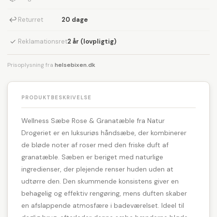
↩
Returret
20 dage
✓
Reklamationsret
2 år (lovpligtig)
Prisoplysning fra
helsebixen.dk
PRODUKTBESKRIVELSE
Wellness Sæbe Rose & Granatæble fra Natur
Drogeriet er en luksuriøs håndsæbe, der kombinerer
de bløde noter af roser med den friske duft af
granatæble. Sæben er beriget med naturlige
ingredienser, der plejende renser huden uden at
udtørre den. Den skummende konsistens giver en
behagelig og effektiv rengøring, mens duften skaber
en afslappende atmosfære i badeværelset. Ideel til