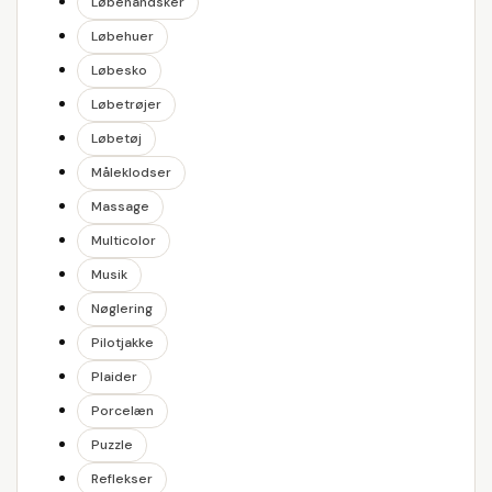
Løbehandsker
Løbehuer
Løbesko
Løbetrøjer
Løbetøj
Måleklodser
Massage
Multicolor
Musik
Nøglering
Pilotjakke
Plaider
Porcelæn
Puzzle
Reflekser