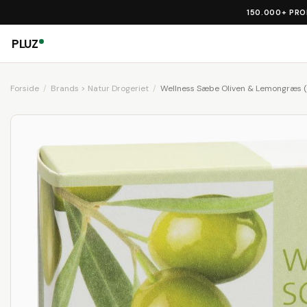
150.000+ PR
PLUZ
Forside
Brands > Natur Drogeriet
Wellness Sæbe Oliven & Lemongræs (