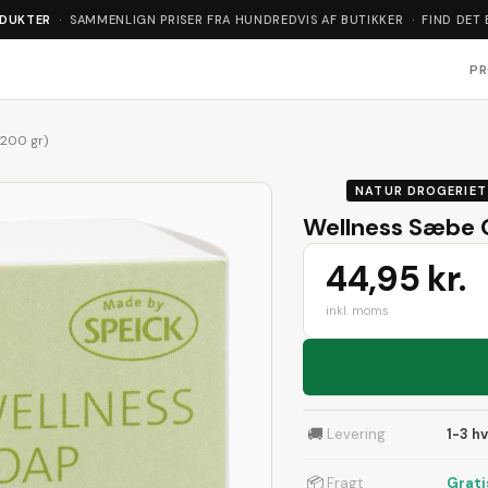
ODUKTER
· SAMMENLIGN PRISER FRA HUNDREDVIS AF BUTIKKER · FIND DET 
P
200 gr)
NATUR DROGERIET
Wellness Sæbe 
44,95 kr.
inkl. moms
🚚
Levering
1-3 h
📦
Fragt
Grati