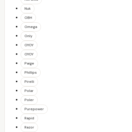
Nuk
OBH
Omega
Only
OYOY
OYOY
Paige
Phillips
Pirelli
Polar
Poler
Purepower
Rapid
Razor