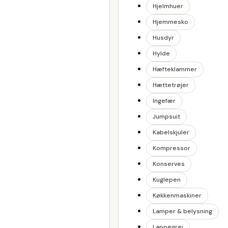
Hjelmhuer
Hjemmesko
Husdyr
Hylde
Hæfteklammer
Hættetrøjer
Ingefær
Jumpsuit
Kabelskjuler
Kompressor
Konserves
Kuglepen
Køkkenmaskiner
Lamper & belysning
Lappegrej