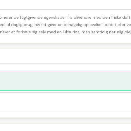
nerer de fugtgivende egenskaber fra olivenolie med den friske du
il daglig brug, hvilket giver en behagelig oplevelse i badet eller v
nsker at forkæle sig selv med en luksuriøs, men samtidig naturlig plej