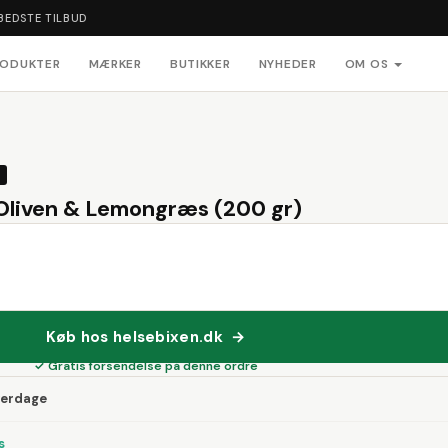
BEDSTE TILBUD
RODUKTER
MÆRKER
BUTIKKER
NYHEDER
OM OS
Oliven & Lemongræs (200 gr)
Køb hos helsebixen.dk →
✓ Gratis forsendelse på denne ordre
verdage
s