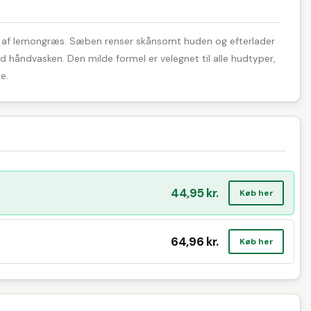
ft af lemongræs. Sæben renser skånsomt huden og efterlader
ed håndvasken. Den milde formel er velegnet til alle hudtyper,
e.
44,95 kr.
Køb her
64,96 kr.
Køb her