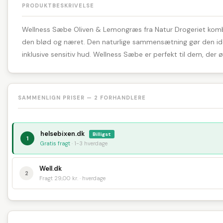
PRODUKTBESKRIVELSE
Wellness Sæbe Oliven & Lemongræs fra Natur Drogeriet kombi
den blød og næret. Den naturlige sammensætning gør den ideel t
inklusive sensitiv hud. Wellness Sæbe er perfekt til dem, der ø
SAMMENLIGN PRISER — 2 FORHANDLERE
helsebixen.dk
Billigst
1
Gratis fragt
· 1-3 hverdage
Well.dk
2
Fragt 29,00 kr. · hverdage