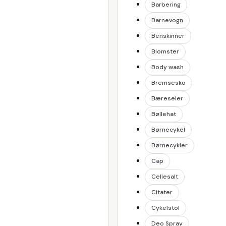
Barbering
Barnevogn
Benskinner
Blomster
Body wash
Bremsesko
Bæreseler
Bøllehat
Børnecykel
Børnecykler
Cap
Cellesalt
Citater
Cykelstol
Deo Spray