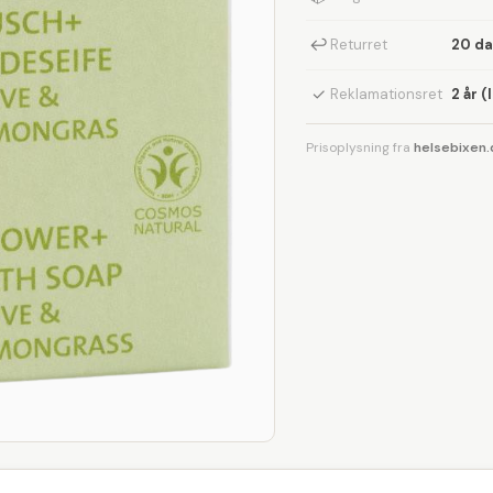
↩
Returret
20 d
✓
Reklamationsret
2 år (
Prisoplysning fra
helsebixen.