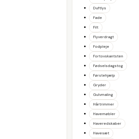
Duftlys
Fade
Filt
Flyverdragt
Fodpleje
Fortovskantsten
Fødselsdagstog
Førstehjælp
Gryder
Gulvmaling
Hårtrimmer
Havemøbler
Haveredskaber
Havesæt