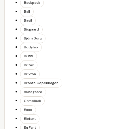
Backpack
Ball
Basil
Bisgaard
Björn Borg
Bodylab
BOSS
Britax
Brixton
Broste Copenhagen
Bundgaard
Camelbak
Ecco
Elefant
En Fant