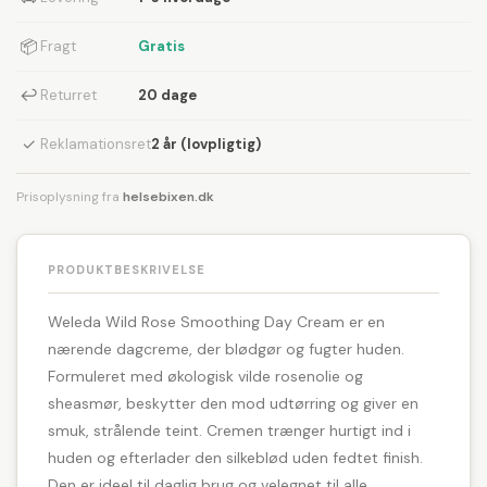
📦
Fragt
Gratis
↩
Returret
20 dage
✓
Reklamationsret
2 år (lovpligtig)
Prisoplysning fra
helsebixen.dk
PRODUKTBESKRIVELSE
Weleda Wild Rose Smoothing Day Cream er en
nærende dagcreme, der blødgør og fugter huden.
Formuleret med økologisk vilde rosenolie og
sheasmør, beskytter den mod udtørring og giver en
smuk, strålende teint. Cremen trænger hurtigt ind i
huden og efterlader den silkeblød uden fedtet finish.
Den er ideel til daglig brug og velegnet til alle