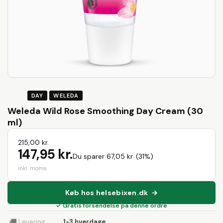
DAY
WELEDA
Weleda Wild Rose Smoothing Day Cream (30
ml)
215,00 kr.
147,95 kr.
Du sparer 67,05 kr. (31%)
inkl. moms
Køb hos helsebixen.dk →
✓ Gratis forsendelse på denne ordre
🚚
Levering
1-3 hverdage