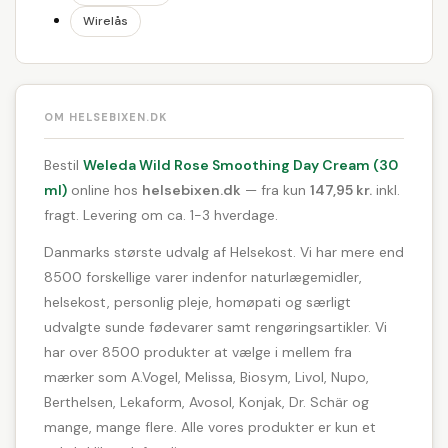
Wirelås
OM HELSEBIXEN.DK
Bestil
Weleda Wild Rose Smoothing Day Cream (30
ml)
online hos
helsebixen.dk
— fra kun
147,95 kr.
inkl.
fragt. Levering om ca. 1-3 hverdage.
Danmarks største udvalg af Helsekost. Vi har mere end
8500 forskellige varer indenfor naturlægemidler,
helsekost, personlig pleje, homøpati og særligt
udvalgte sunde fødevarer samt rengøringsartikler. Vi
har over 8500 produkter at vælge i mellem fra
mærker som A.Vogel, Melissa, Biosym, Livol, Nupo,
Berthelsen, Lekaform, Avosol, Konjak, Dr. Schär og
mange, mange flere. Alle vores produkter er kun et