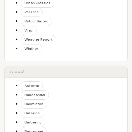
Urban Classics
Versace
Vetcur Biotec
Vilac
Weather Report
Winther
SE OGSÅ
Asketræ
Badesandal
Badminton
Ballerina
Barbering
Barnevogn