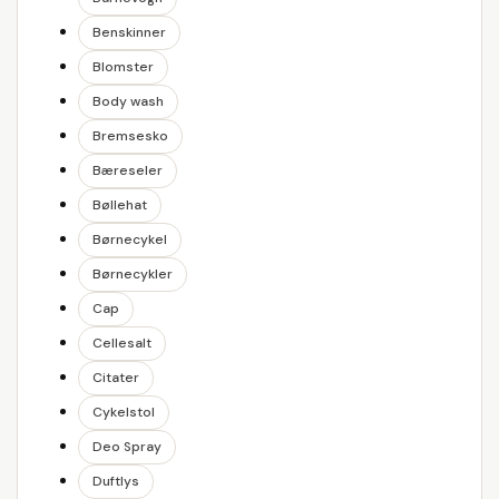
Benskinner
Blomster
Body wash
Bremsesko
Bæreseler
Bøllehat
Børnecykel
Børnecykler
Cap
Cellesalt
Citater
Cykelstol
Deo Spray
Duftlys