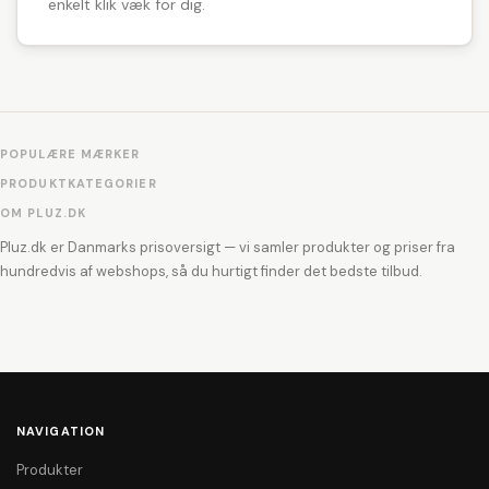
enkelt klik væk for dig.
POPULÆRE MÆRKER
PRODUKTKATEGORIER
OM PLUZ.DK
Pluz.dk er Danmarks prisoversigt — vi samler produkter og priser fra
hundredvis af webshops, så du hurtigt finder det bedste tilbud.
NAVIGATION
Produkter