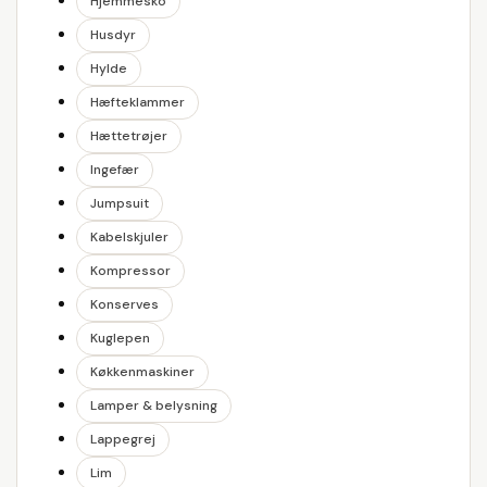
Hjemmesko
Husdyr
Hylde
Hæfteklammer
Hættetrøjer
Ingefær
Jumpsuit
Kabelskjuler
Kompressor
Konserves
Kuglepen
Køkkenmaskiner
Lamper & belysning
Lappegrej
Lim