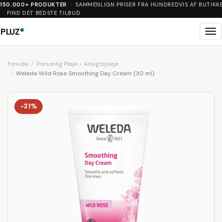
150.000+ PRODUKTER
· SAMMENLIGN PRISER FRA HUNDREDVIS AF BUTIKK
· FIND DET BEDSTE TILBUD
PLUZ
Me
Forside
Personlig Pleje > Ansigtspleje
Weleda Wild Rose Smoothing Day Cream (30 ml)
-31%