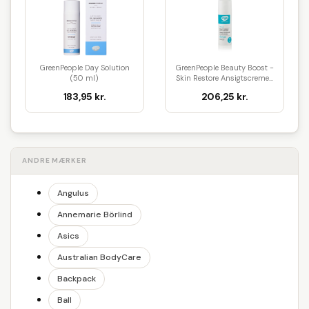
GreenPeople Day Solution
GreenPeople Beauty Boost -
(50 ml)
Skin Restore Ansigtscreme...
183,95 kr.
206,25 kr.
ANDRE MÆRKER
Angulus
Annemarie Börlind
Asics
Australian BodyCare
Backpack
Ball