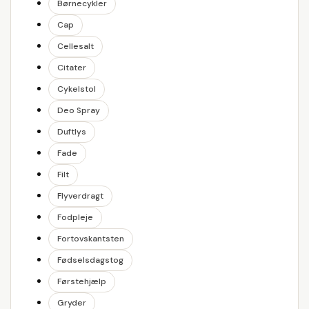
Børnecykler
Cap
Cellesalt
Citater
Cykelstol
Deo Spray
Duftlys
Fade
Filt
Flyverdragt
Fodpleje
Fortovskantsten
Fødselsdagstog
Førstehjælp
Gryder