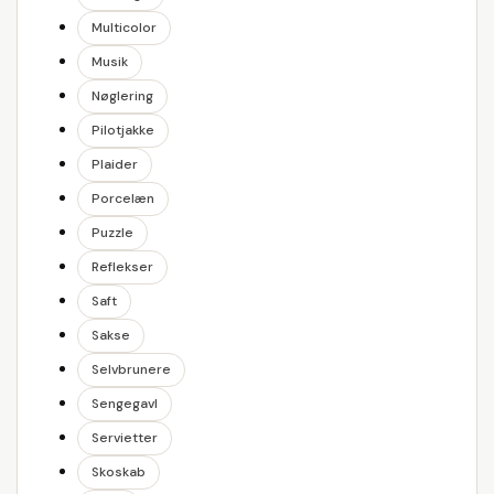
Multicolor
Musik
Nøglering
Pilotjakke
Plaider
Porcelæn
Puzzle
Reflekser
Saft
Sakse
Selvbrunere
Sengegavl
Servietter
Skoskab