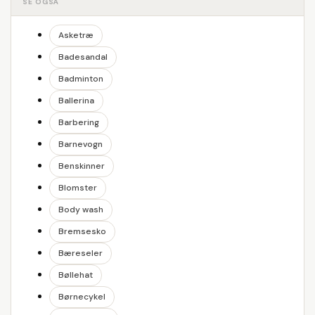
SE OGSÅ
Asketræ
Badesandal
Badminton
Ballerina
Barbering
Barnevogn
Benskinner
Blomster
Body wash
Bremsesko
Bæreseler
Bøllehat
Børnecykel