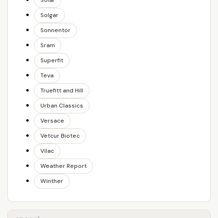
Solar
Solgar
Sonnentor
Sram
Superfit
Teva
Truefitt and Hill
Urban Classics
Versace
Vetcur Biotec
Vilac
Weather Report
Winther