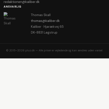
redaktionen@kaliber.dk
ANSVARLIG
Thomas Skall
thomas@kaliber.dk
Kaliber · Hjarækvej 65
DK-8831 Løgstrup
© 2015–2026 pluz.dk — Alle priser er vejledende og kan ændres uden varsel.