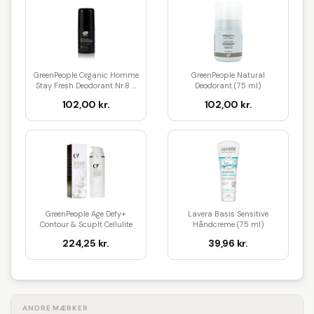
GreenPeople Organic Homme
GreenPeople Natural
Stay Fresh Deodorant Nr.8 ...
Deodorant (75 ml)
102,00 kr.
102,00 kr.
GreenPeople Age Defy+
Lavera Basis Sensitive
Contour & Scuplt Cellulite
Håndcreme (75 ml)
Lot...
224,25 kr.
39,96 kr.
ANDRE MÆRKER