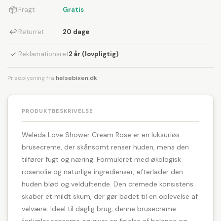
📦
Fragt
Gratis
↩
Returret
20 dage
✓
Reklamationsret
2 år (lovpligtig)
Prisoplysning fra
helsebixen.dk
PRODUKTBESKRIVELSE
Weleda Love Shower Cream Rose er en luksuriøs
brusecreme, der skånsomt renser huden, mens den
tilfører fugt og næring. Formuleret med økologisk
rosenolie og naturlige ingredienser, efterlader den
huden blød og velduftende. Den cremede konsistens
skaber et mildt skum, der gør badet til en oplevelse af
velvære. Ideel til daglig brug, denne brusecreme