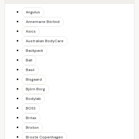
Angulus
Annemarie Börlind
Asics
Australian BodyCare
Backpack
Ball
Basil
Bisgaard
Björn Borg
Bodylab
BOSS
Britax
Brixton
Broste Copenhagen