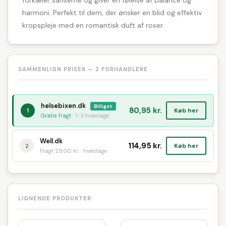
forkæler sanserne og giver en følelse af balance og
harmoni. Perfekt til dem, der ønsker en blid og effektiv
kropspleje med en romantisk duft af roser.
SAMMENLIGN PRISER — 2 FORHANDLERE
helsebixen.dk
Billigst
80,95 kr.
Køb her
1
Gratis fragt
· 1-3 hverdage
Well.dk
114,95 kr.
Køb her
2
Fragt 29,00 kr. · hverdage
LIGNENDE PRODUKTER