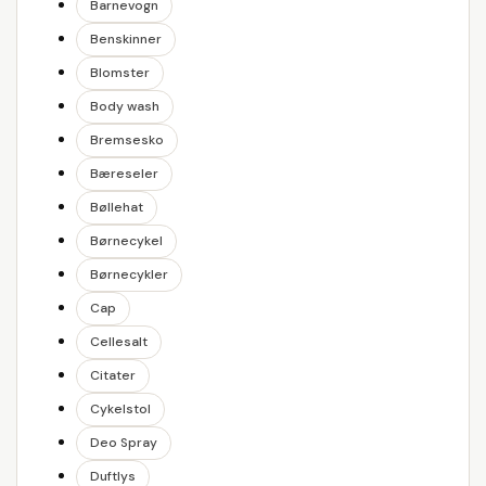
Barnevogn
Benskinner
Blomster
Body wash
Bremsesko
Bæreseler
Bøllehat
Børnecykel
Børnecykler
Cap
Cellesalt
Citater
Cykelstol
Deo Spray
Duftlys