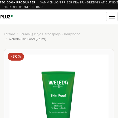
150.000+ PRODUKTER
· SAMMENLIGN PRISER FRA HUNDREDVIS AF BUTIKK
· FIND DET BEDSTE TILBUD
PLUZ
Me
Forside
Personlig Pleje > Kropspleje > Bodylotion
Weleda Skin Food (75 ml)
-30%