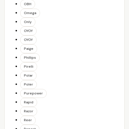
OBH
Omega
Only
OYOY
OYOY
Paige
Phillips
Pirelli
Polar
Poler
Purepower
Rapid
Razor
Reer
Report