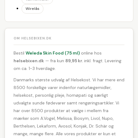
Wirelås
OM HELSEBIXEN.DK
Bestil
Weleda Skin Food (75 ml)
online hos
helsebixen.dk
— fra kun
89,95 kr.
inkl. fragt. Levering
om ca. 1-3 hverdage.
Danmarks største udvalg af Helsekost. Vi har mere end
8500 forskellige varer indenfor naturlægemidler,
helsekost, personlig pleje, homøpati og særligt
udvalgte sunde fødevarer samt rengøringsartikler. Vi
har over 8500 produkter at vælge i mellem fra
mærker som A.Vogel, Melissa, Biosym, Livol, Nupo,
Berthelsen, Lekaform, Avosol, Konjak, Dr. Schär og
mange, mange flere. Alle vores produkter er kun et