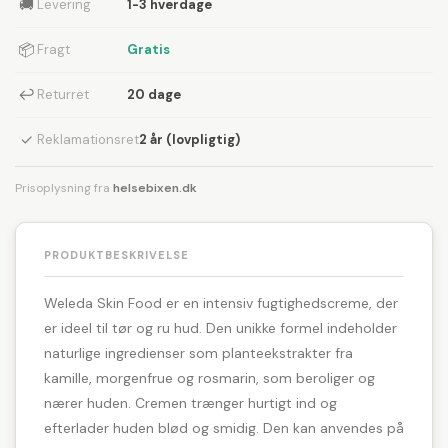
🚚
Levering
1-3 hverdage
📦
Fragt
Gratis
↩
Returret
20 dage
✓
Reklamationsret
2 år (lovpligtig)
Prisoplysning fra
helsebixen.dk
PRODUKTBESKRIVELSE
Weleda Skin Food er en intensiv fugtighedscreme, der
er ideel til tør og ru hud. Den unikke formel indeholder
naturlige ingredienser som planteekstrakter fra
kamille, morgenfrue og rosmarin, som beroliger og
nærer huden. Cremen trænger hurtigt ind og
efterlader huden blød og smidig. Den kan anvendes på