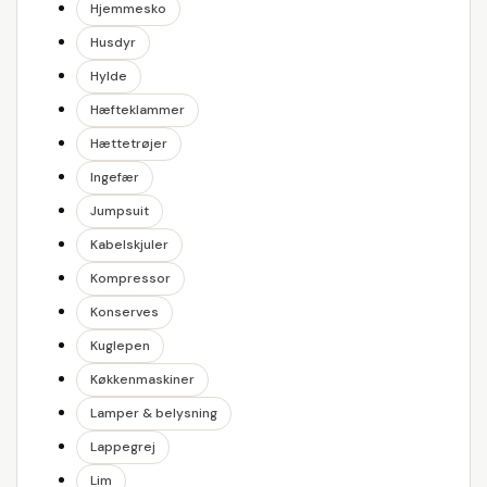
Hjemmesko
Husdyr
Hylde
Hæfteklammer
Hættetrøjer
Ingefær
Jumpsuit
Kabelskjuler
Kompressor
Konserves
Kuglepen
Køkkenmaskiner
Lamper & belysning
Lappegrej
Lim