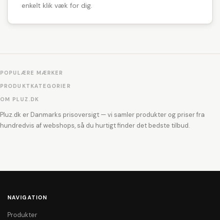
enkelt klik væk for dig.
POPULÆRE MÆRKER
PRODUKTKATEGORIER
OM PLUZ.DK
Pluz.dk er Danmarks prisoversigt — vi samler produkter og priser fra
hundredvis af webshops, så du hurtigt finder det bedste tilbud.
NAVIGATION
Produkter