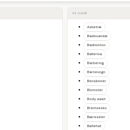
SE OGSÅ
Asketræ
Badesandal
Badminton
Ballerina
Barbering
Barnevogn
Benskinner
Blomster
Body wash
Bremsesko
Bæreseler
Bøllehat