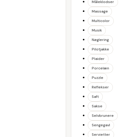
Måleklodser
Massage
Multicolor
Musik
Nøglering
Pilotjakke
Plaider
Porcelæn
Puzzle
Reflekser
Saft
Sakse
Selvbrunere
Sengegavl
Servietter