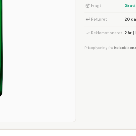
📦
Fragt
Grati
↩
Returret
20 d
✓
Reklamationsret
2 år (
Prisoplysning fra
helsebixen.