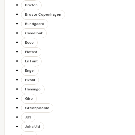
Brixton
Broste Copenhagen
Bundgaard
Camelbak
Ecco
Elefant
En Fant
Engel
Fixoni
Flamingo
Giro
Greenpeople
JBS
Joha Uld