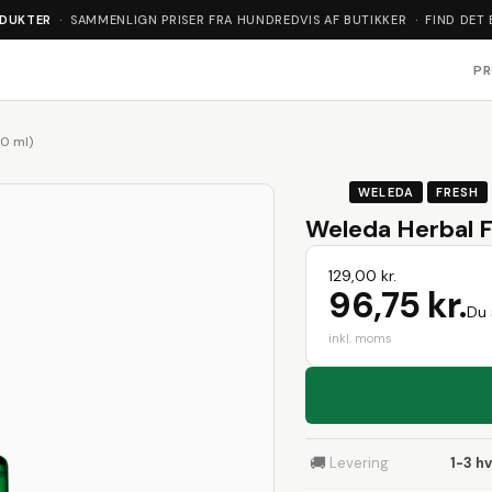
ODUKTER
· SAMMENLIGN PRISER FRA HUNDREDVIS AF BUTIKKER · FIND DET 
P
0 ml)
WELEDA
FRESH
Weleda Herbal F
129,00 kr.
96,75 kr.
Du 
inkl. moms
🚚
Levering
1-3 h