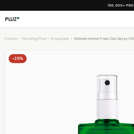
150.000+ PR
PLUZ
Forside
Personlig Pleje > Kropspleje
Weleda Herbal Fresh Deo Spray (10
-25%