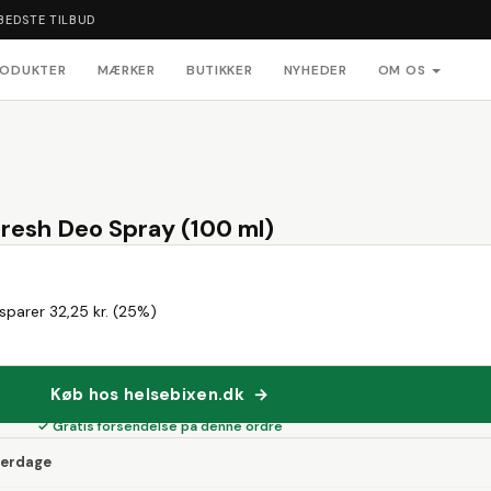
BEDSTE TILBUD
RODUKTER
MÆRKER
BUTIKKER
NYHEDER
OM OS
resh Deo Spray (100 ml)
sparer 32,25 kr. (25%)
Køb hos helsebixen.dk →
✓ Gratis forsendelse på denne ordre
verdage