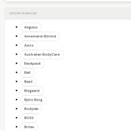
ANDRE MÆRKER
Angulus
Annemarie Börlind
Asics
Australian BodyCare
Backpack
Ball
Basil
Bisgaard
Björn Borg
Bodylab
BOSS
Britax