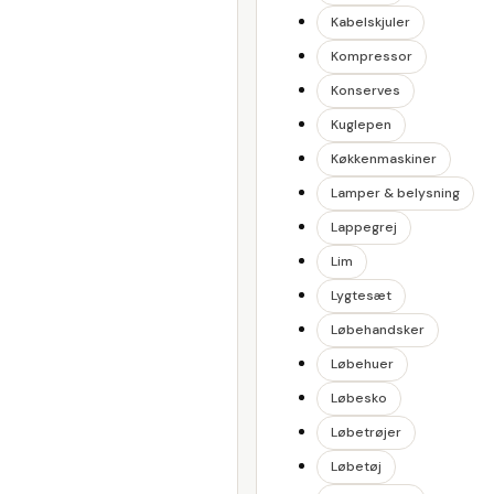
Kabelskjuler
Kompressor
Konserves
Kuglepen
Køkkenmaskiner
Lamper & belysning
Lappegrej
Lim
Lygtesæt
Løbehandsker
Løbehuer
Løbesko
Løbetrøjer
Løbetøj