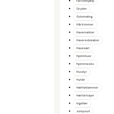
Førstehjælp
Gryder
Gulvmaling
Hårtrimmer
Havemøbler
Haveredskaber
Havesæt
Hjelmhuer
Hjemmesko
Husdyr
Hylde
Hæfteklammer
Hættetrøjer
Ingefær
Jumpsuit