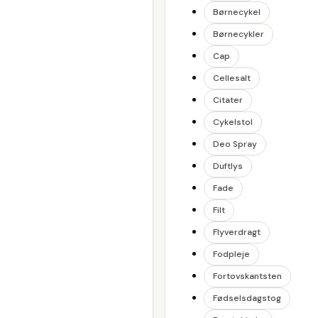
Børnecykel
Børnecykler
Cap
Cellesalt
Citater
Cykelstol
Deo Spray
Duftlys
Fade
Filt
Flyverdragt
Fodpleje
Fortovskantsten
Fødselsdagstog