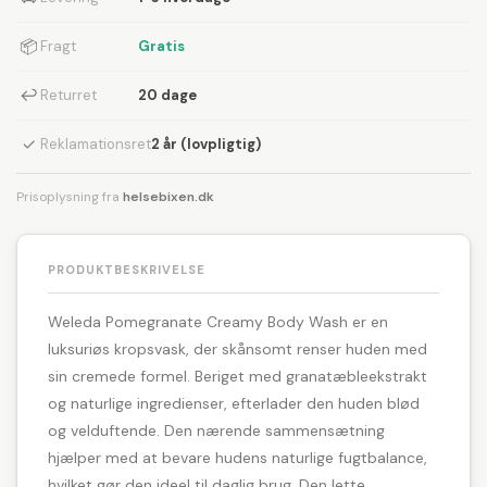
📦
Fragt
Gratis
↩
Returret
20 dage
✓
Reklamationsret
2 år (lovpligtig)
Prisoplysning fra
helsebixen.dk
PRODUKTBESKRIVELSE
Weleda Pomegranate Creamy Body Wash er en
luksuriøs kropsvask, der skånsomt renser huden med
sin cremede formel. Beriget med granatæbleekstrakt
og naturlige ingredienser, efterlader den huden blød
og velduftende. Den nærende sammensætning
hjælper med at bevare hudens naturlige fugtbalance,
hvilket gør den ideel til daglig brug. Den lette,