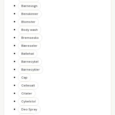
Barnevogn
Benskinner
Blomster
Body wash
Bremsesko
Bæreseler
Bøllehat
Børnecykel
Børnecykler
Cap
Cellesalt
Citater
Cykelstol
Deo Spray