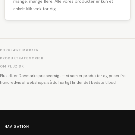
mange, mange flere. Alle vores produkter er kun et
enkelt klik væk for dig.
POPULÆRE MÆRKER
PRODUKTKATEGORIER
OM PLUZ.DK
Pluz.dk er Danmarks prisoversigt — vi samler produkter og priser fra
hundredvis af webshops, så du hurtigt finder det bedste tilbud.
NAVIGATION