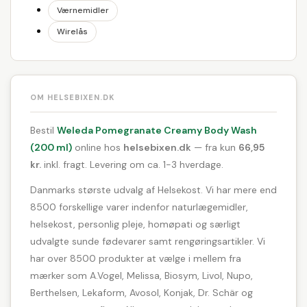
Værnemidler
Wirelås
OM HELSEBIXEN.DK
Bestil
Weleda Pomegranate Creamy Body Wash
(200 ml)
online hos
helsebixen.dk
— fra kun
66,95
kr.
inkl. fragt. Levering om ca. 1-3 hverdage.
Danmarks største udvalg af Helsekost. Vi har mere end
8500 forskellige varer indenfor naturlægemidler,
helsekost, personlig pleje, homøpati og særligt
udvalgte sunde fødevarer samt rengøringsartikler. Vi
har over 8500 produkter at vælge i mellem fra
mærker som A.Vogel, Melissa, Biosym, Livol, Nupo,
Berthelsen, Lekaform, Avosol, Konjak, Dr. Schär og