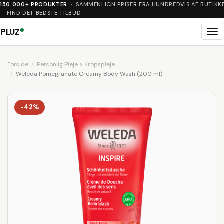
150.000+ PRODUKTER
· SAMMENLIGN PRISER FRA HUNDREDVIS AF BUTIKK
· FIND DET BEDSTE TILBUD
PLUZ
Me
Forside
Personlig Pleje > Kropspleje
Weleda Pomegranate Creamy Body Wash (200 ml)
-42%