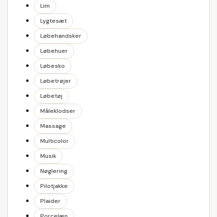
Lim
Lygtesæt
Løbehandsker
Løbehuer
Løbesko
Løbetrøjer
Løbetøj
Måleklodser
Massage
Multicolor
Musik
Nøglering
Pilotjakke
Plaider
Porcelæn