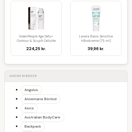
GreenPeople Age Defy+
Lavera Basis Sensitive
Contour & Scuplt Cellulite
Håndcreme (75 ml)
Lot...
224,25 kr.
39,96 kr.
ANDRE MÆRKER
Angulus
Annemarie Börlind
Asics
Australian BodyCare
Backpack