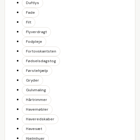
Duftlys
Fade
Filt
Flyverdragt
Fodpleje
Fortovskantsten
Fødselsdagstog
Førstehjælp
Gryder
Gulvmaling
Hårtrimmer
Havemøbler
Haveredskaber
Havesæt
Hjelmhuer