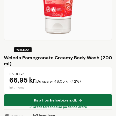
WELEDA
Weleda Pomegranate Creamy Body Wash (200
ml)
115,00 kr.
66,95 kr.
Du sparer 48,05 kr. (42%)
inkl. moms
Køb hos helsebixen.dk →
✓ Gratis forsendelse på denne ordre
🚚
Levering
1-3 hverdage