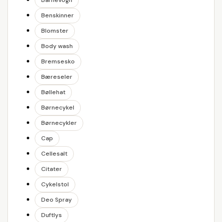
Barnevogn
Benskinner
Blomster
Body wash
Bremsesko
Bæreseler
Bøllehat
Børnecykel
Børnecykler
Cap
Cellesalt
Citater
Cykelstol
Deo Spray
Duftlys