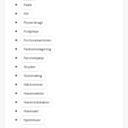
Fade
Filt
Flyverdragt
Fodpleje
Fortovskantsten
Fødselsdagstog
Førstehjælp
Gryder
Gulvmaling
Hårtrimmer
Havemøbler
Haveredskaber
Havesæt
Hjelmhuer