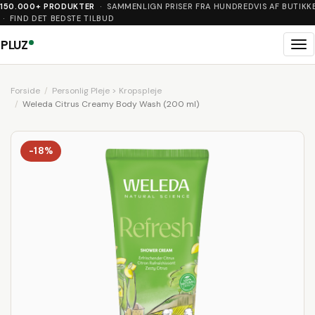
150.000+ PRODUKTER
· SAMMENLIGN PRISER FRA HUNDREDVIS AF BUTIKK
· FIND DET BEDSTE TILBUD
PLUZ
Me
Forside
Personlig Pleje > Kropspleje
Weleda Citrus Creamy Body Wash (200 ml)
-18%