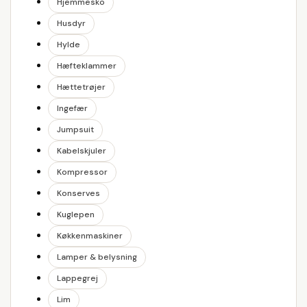
Hjemmesko
Husdyr
Hylde
Hæfteklammer
Hættetrøjer
Ingefær
Jumpsuit
Kabelskjuler
Kompressor
Konserves
Kuglepen
Køkkenmaskiner
Lamper & belysning
Lappegrej
Lim