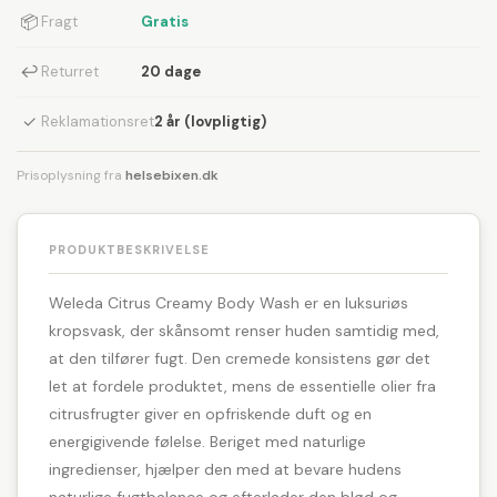
📦
Fragt
Gratis
↩
Returret
20 dage
✓
Reklamationsret
2 år (lovpligtig)
Prisoplysning fra
helsebixen.dk
PRODUKTBESKRIVELSE
Weleda Citrus Creamy Body Wash er en luksuriøs
kropsvask, der skånsomt renser huden samtidig med,
at den tilfører fugt. Den cremede konsistens gør det
let at fordele produktet, mens de essentielle olier fra
citrusfrugter giver en opfriskende duft og en
energigivende følelse. Beriget med naturlige
ingredienser, hjælper den med at bevare hudens