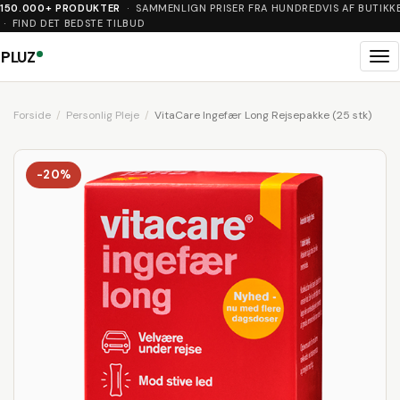
150.000+ PRODUKTER
· SAMMENLIGN PRISER FRA HUNDREDVIS AF BUTIKK
· FIND DET BEDSTE TILBUD
PLUZ
Me
Forside
Personlig Pleje
VitaCare Ingefær Long Rejsepakke (25 stk)
-20%