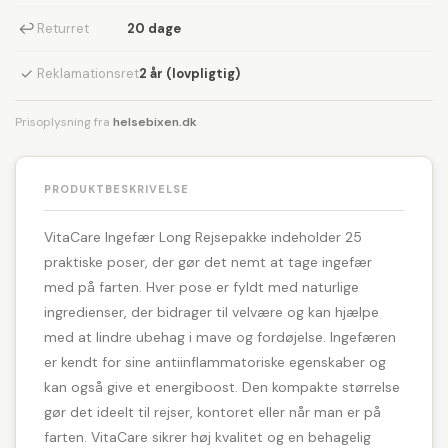
↩
Returret
20 dage
✓
Reklamationsret
2 år (lovpligtig)
Prisoplysning fra
helsebixen.dk
PRODUKTBESKRIVELSE
VitaCare Ingefær Long Rejsepakke indeholder 25
praktiske poser, der gør det nemt at tage ingefær
med på farten. Hver pose er fyldt med naturlige
ingredienser, der bidrager til velvære og kan hjælpe
med at lindre ubehag i mave og fordøjelse. Ingefæren
er kendt for sine antiinflammatoriske egenskaber og
kan også give et energiboost. Den kompakte størrelse
gør det ideelt til rejser, kontoret eller når man er på
farten. VitaCare sikrer høj kvalitet og en behagelig