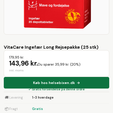
VitaCare Ingefær Long Rejsepakke (25 stk)
179,95 kr.
143,96 kr.
Du sparer 35,99 kr. (20%)
inkl. moms
Køb hos helsebixen.dk →
✓ Gratis forsendelse på denne ordre
🚚
Levering
1-3 hverdage
📦
Fragt
Gratis