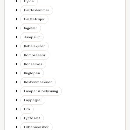
Hylde
Hæfteklammer
Hættetrøjer
Ingefær
Jumpsuit
Kabelskjuler
Kompressor
Konserves
Kuglepen
Køkkenmaskiner
Lamper & belysning
Lappegrej
Lim
Lygtesæt
Løbehandsker