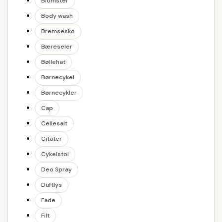
Blomster
Body wash
Bremsesko
Bæreseler
Bøllehat
Børnecykel
Børnecykler
Cap
Cellesalt
Citater
Cykelstol
Deo Spray
Duftlys
Fade
Filt