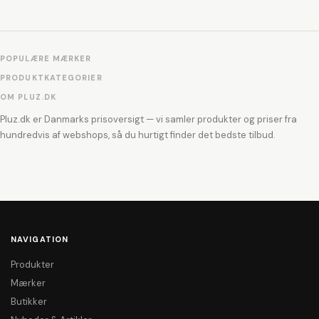
POPULÆRE MÆRKER
PRODUKTKATEGORIER
OM PLUZ.DK
Pluz.dk er Danmarks prisoversigt — vi samler produkter og priser fra
hundredvis af webshops, så du hurtigt finder det bedste tilbud.
NAVIGATION
Produkter
Mærker
Butikker