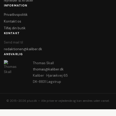
Nyheder & Artikler
INFORMATION
Privatlivspolitik
Kontakt os
Tilføj din butik
KONTAKT
Send mail til
redaktionen@kaliber.dk
ANSVARLIG
Thomas Skall
thomas@kaliber.dk
Kaliber · Hjarækvej 65
DK-8831 Løgstrup
© 2015–2026 pluz.dk — Alle priser er vejledende og kan ændres uden varsel.