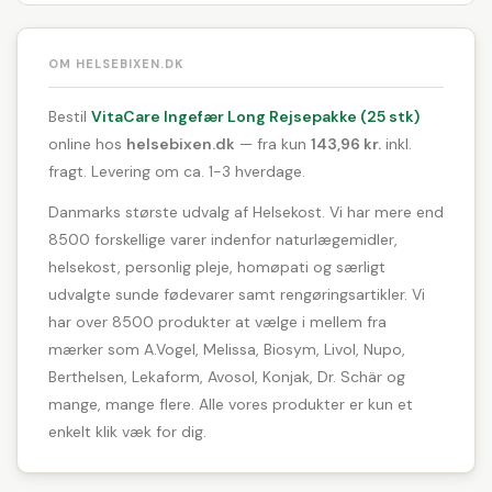
OM HELSEBIXEN.DK
Bestil
VitaCare Ingefær Long Rejsepakke (25 stk)
online hos
helsebixen.dk
— fra kun
143,96 kr.
inkl.
fragt. Levering om ca. 1-3 hverdage.
Danmarks største udvalg af Helsekost. Vi har mere end
8500 forskellige varer indenfor naturlægemidler,
helsekost, personlig pleje, homøpati og særligt
udvalgte sunde fødevarer samt rengøringsartikler. Vi
har over 8500 produkter at vælge i mellem fra
mærker som A.Vogel, Melissa, Biosym, Livol, Nupo,
Berthelsen, Lekaform, Avosol, Konjak, Dr. Schär og
mange, mange flere. Alle vores produkter er kun et
enkelt klik væk for dig.