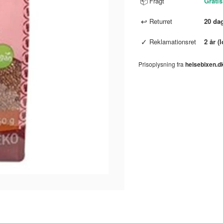
📦
Fragt
Gratis
↩
Returret
20 da
✓
Reklamationsret
2 år (
Prisoplysning fra
helsebixen.d