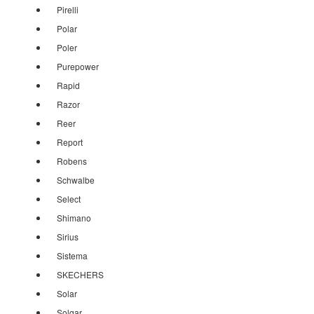
Pirelli
Polar
Poler
Purepower
Rapid
Razor
Reer
Report
Robens
Schwalbe
Select
Shimano
Sirius
Sistema
SKECHERS
Solar
Solgar