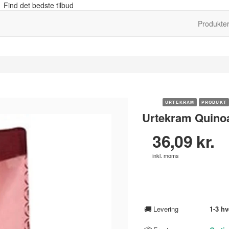
 Find det bedste tilbud
Produkte
URTEKRAM
PRODUKT
Urtekram Quinoa
36,09 kr.
inkl. moms
🚚
Levering
1-3 h