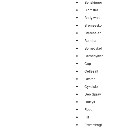
Benskinner
Blomster
Body wash
Bremsesko
Bæreseler
Bøllehat
Børnecykel
Børnecykler
Cap
Cellesalt
Citater
Cykelstol
Deo Spray
Duftlys
Fade
Filt
Flyverdragt