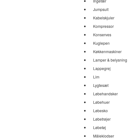
Ingefær
Jumpsuit
Kabelskjuler
Kompressor
Konserves
Kuglepen
Køkkenmaskiner
Lamper & belysning
Lappegrej
Lim
Lygtesæt
Løbehandsker
Løbehuer
Løbesko
Løbetrøjer
Løbetøj
Måleklodser