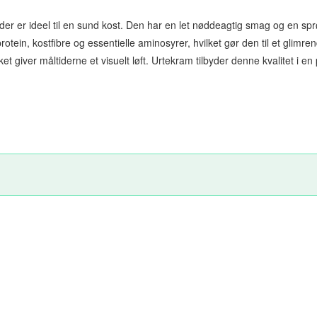
der er ideel til en sund kost. Den har en let nøddeagtig smag og en sprø
å protein, kostfibre og essentielle aminosyrer, hvilket gør den til et gl
ket giver måltiderne et visuelt løft. Urtekram tilbyder denne kvalitet i 