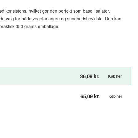
d konsistens, hvilket gør den perfekt som base i salater,
imrende valg for både vegetarianere og sundhedsbevidste. Den kan
en praktisk 350 grams emballage.
36,09 kr.
Køb her
65,09 kr.
Køb her