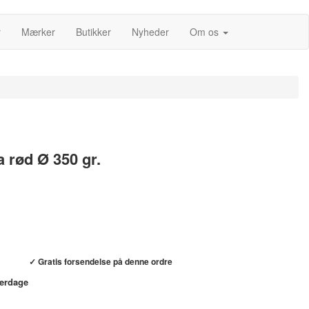
r
Mærker
Butikker
Nyheder
Om os
 rød Ø 350 gr.
Køb hos helsebixen.dk →
✓ Gratis forsendelse på denne ordre
verdage