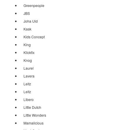
Greenpeople
JBS
Joha Uld
Kask
Kids Concept
King
Klickfix
Knog
Laurel
Lavera
Leitz
Leitz
Libero
Little Dutch
Little Wonders
Mamalicious