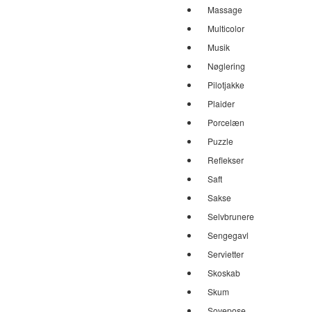
Massage
Multicolor
Musik
Nøglering
Pilotjakke
Plaider
Porcelæn
Puzzle
Reflekser
Saft
Sakse
Selvbrunere
Sengegavl
Servietter
Skoskab
Skum
Sovepose