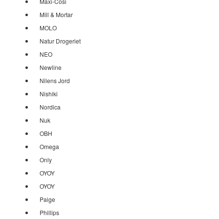
Maxi-Cosi
Mill & Mortar
MOLO
Natur Drogeriet
NEO
Newline
Nilens Jord
Nishiki
Nordica
Nuk
OBH
Omega
Only
OYOY
OYOY
Paige
Phillips