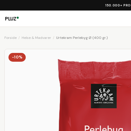
150.000+ PR
PLUZ
Forside
Helse & Madvarer
Urtekram Perlebyg Ø (400 gr.)
-10%