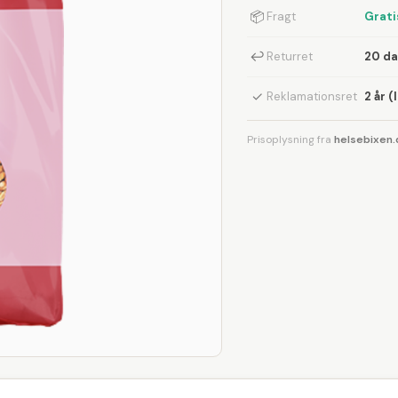
📦
Fragt
Grati
↩
Returret
20 d
✓
Reklamationsret
2 år (
Prisoplysning fra
helsebixen.