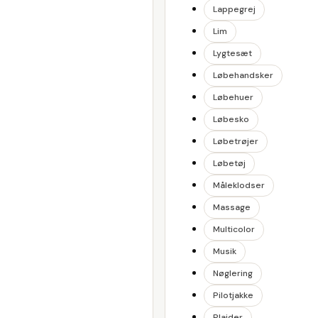
Lappegrej
Lim
Lygtesæt
Løbehandsker
Løbehuer
Løbesko
Løbetrøjer
Løbetøj
Måleklodser
Massage
Multicolor
Musik
Nøglering
Pilotjakke
Plaider