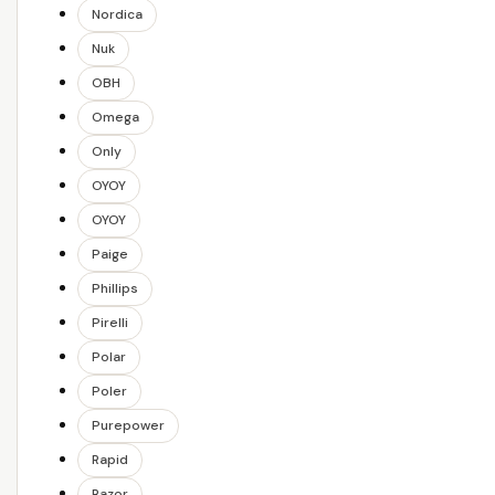
Nordica
Nuk
OBH
Omega
Only
OYOY
OYOY
Paige
Phillips
Pirelli
Polar
Poler
Purepower
Rapid
Razor