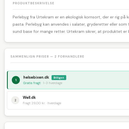
PRODUKTBESKRIVELSE
Perlebyg fra Urtekram er en økologisk kornsort, der er rig på ko
pasta. Perlebyg kan anvendes i salater, gryderetter eller som f
sund base for mange retter. Urtekram sikrer, at produktet er b
SAMMENLIGN PRISER — 2 FORHANDLERE
helsebixen.dk
Billigst
1
Gratis fragt
· 1-3 hverdage
Well.dk
2
Fragt 29,00 kr. · hverdage