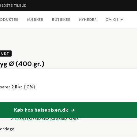
BEDSTE TILBUD
RODUKTER
MÆRKER
BUTIKKER
NYHEDER
OM OS
DUKT
yg Ø (400 gr.)
arer 2,11 kr. (10%)
Køb hos helsebixen.dk →
✓ Gratis forsendelse på denne ordre
verdage