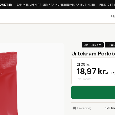
ODUKTER
· SAMMENLIGN PRISER FRA HUNDREDVIS AF BUTIKKER · FIND DET 
P
URTEKRAM
PRO
Urtekram Perleb
21,08 kr.
18,97 kr.
Du sp
inkl. moms
🚚
Levering
1-3 h