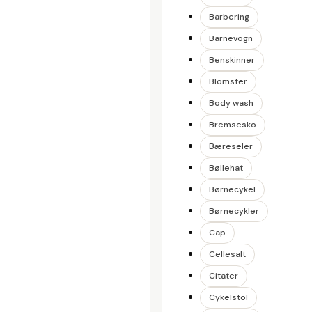
Barbering
Barnevogn
Benskinner
Blomster
Body wash
Bremsesko
Bæreseler
Bøllehat
Børnecykel
Børnecykler
Cap
Cellesalt
Citater
Cykelstol