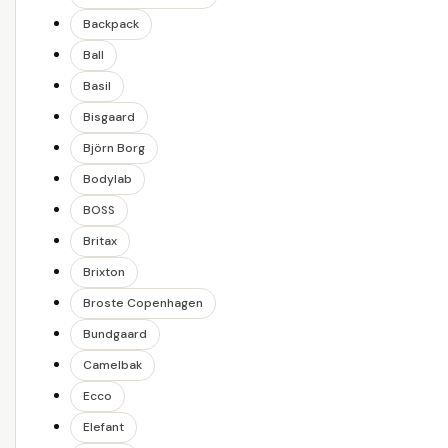
Backpack
Ball
Basil
Bisgaard
Björn Borg
Bodylab
BOSS
Britax
Brixton
Broste Copenhagen
Bundgaard
Camelbak
Ecco
Elefant