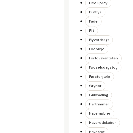
Deo Spray
Duftlys
Fade
Filt
Flyverdragt
Fodpleje
Fortovskantsten
Fødselsdagstog
Førstehjælp
Gryder
Gulvmaling
Hårtrimmer
Havemøbler
Haveredskaber
Havesæt