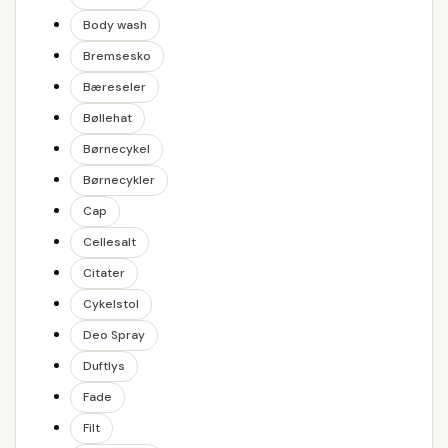
Body wash
Bremsesko
Bæreseler
Bøllehat
Børnecykel
Børnecykler
Cap
Cellesalt
Citater
Cykelstol
Deo Spray
Duftlys
Fade
Filt