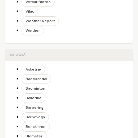
Vetcur Biotec
Vilac
Weather Report
Winther
SE OGSÅ
Asketræ
Badesandal
Badminton
Ballerina
Barbering
Barnevogn
Benskinner
Blomster