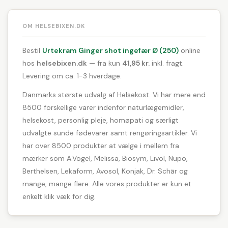
OM HELSEBIXEN.DK
Bestil
Urtekram Ginger shot ingefær Ø (250)
online
hos
helsebixen.dk
— fra kun
41,95 kr.
inkl. fragt.
Levering om ca. 1-3 hverdage.
Danmarks største udvalg af Helsekost. Vi har mere end
8500 forskellige varer indenfor naturlægemidler,
helsekost, personlig pleje, homøpati og særligt
udvalgte sunde fødevarer samt rengøringsartikler. Vi
har over 8500 produkter at vælge i mellem fra
mærker som A.Vogel, Melissa, Biosym, Livol, Nupo,
Berthelsen, Lekaform, Avosol, Konjak, Dr. Schär og
mange, mange flere. Alle vores produkter er kun et
enkelt klik væk for dig.