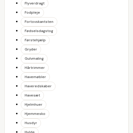
Flyverdragt
Fodpleje
Fortovskantsten
Fødselsdagstog
Førstehjælp
Gryder
Gulvmaling
Hårtrimmer
Havemøbler
Haveredskaber
Havesæt
Hjelmhuer
Hjemmesko
Husdyr
Hylde