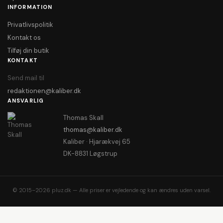
INFORMATION
Privatlivspolitik
Kontakt os
Tilføj din butik
KONTAKT
Send mail til
redaktionen@kaliber.dk
ANSVARLIG
Thomas Skall
thomas@kaliber.dk
Kaliber · Hjarækvej 65
DK-8831 Løgstrup
© 2015–2026 pluz.dk — Alle priser er vejledende og kan ændres uden varsel.