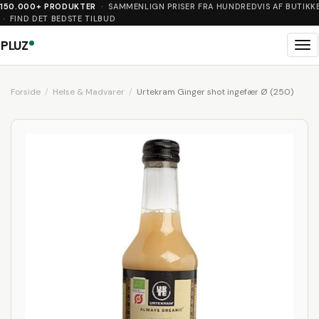
150.000+ PRODUKTER
· SAMMENLIGN PRISER FRA HUNDREDVIS AF BUTIKK
· FIND DET BEDSTE TILBUD
PLUZ
Me
Forside
Helse & Madvarer
Urtekram Ginger shot ingefær Ø (250)