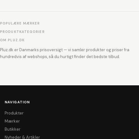
POPULÆRE MÆRKER
PRODUKTKATEGORIER
OM PLUZ.DK
Pluz.dk er Danmarks prisoversigt — vi samler produkter og priser fra
hundredvis af webshops, så du hurtigt finder det bedste tilbud.
NAVIGATION
Produkter
Mærker
Butikker
Nyheder & Artikler