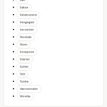
Saft
Sakse
Selvbrunere
Sengegavl
Servietter
Skoskab
Skum
Sovepose
Starter
Sutter
Telt
Tunika
Værnemidler
Wirelås