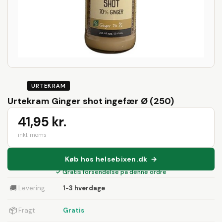
URTEKRAM
Urtekram Ginger shot ingefær Ø (250)
41,95 kr.
inkl. moms
Køb hos helsebixen.dk →
✓ Gratis forsendelse på denne ordre
🚚
Levering
1-3 hverdage
📦
Fragt
Gratis