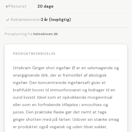
↩
Returret
20 dage
✓
Reklamationsret
2 år (lovpligtig)
Prisoplysning fra
helsebixen.dk
PRODUKTBESKRIVELSE
Urtekram Ginger shot ingefær Ø er en velsmagende og
energigivende drik, der er fremstillet af økologisk
ingefær. Den koncentrerede ingefærsaft giver et
kraftfuldt boost til immunforsvaret og bidrager til en
sund livsstil. Ideel som et opkvikkende morgenritual
eller som en forfriskende tilføjelse i smoothies og
juices. Den praktiske flaske gør det nemt at tage
ginger shotten med på farten. Udover sin stærke smag
er produktet også vegansk og uden tilsat sukker,