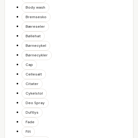
Body wash
Bremsesko
Bæreseler
Bøllehat
Børnecykel
Børnecykler
Cap
Cellesalt
Citater
Cykelstol
Deo Spray
Duftlys
Fade
Filt