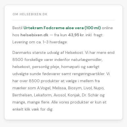
OM HELSEBIXEN.DK
Bestil
Urtekram Fodcreme aloe vera (100 ml)
online
hos
helsebixen.dk
— fra kun
43,95 kr.
inkl. fragt.
Levering om ca. 1-3 hverdage.
Danmarks største udvalg af Helsekost. Vi har mere end
8500 forskellige varer indenfor naturlægemidler,
helsekost, personlig pleje, homøpati og særligt
udvalgte sunde fødevarer samt rengøringsartikler. Vi
har over 8500 produkter at vælge i mellem fra
mærker som A.Vogel, Melissa, Biosym, Livol, Nupo,
Berthelsen, Lekaform, Avosol, Konjak, Dr. Schär og
mange, mange flere. Alle vores produkter er kun et
enkelt klik væk for dig.