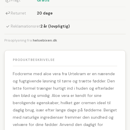
📦
Fragt
Gratis
↩
Returret
20 dage
✓
Reklamationsret
2 år (lovpligtig)
Prisoplysning fra
helsebixen.dk
PRODUKTBESKRIVELSE
Fodcreme med aloe vera fra Urtekram er en nærende
og fugtgivende løsning til tørre og trætte fødder. Den
lette formel trænger hurtigt ind i huden og efterlader
den blød og smidig. Aloe vera er kendt for sine
beroligende egenskaber, hvilket gør cremen ideel til
daglig brug, især efter lange dage på fødderne. Beriget
med naturlige ingredienser fremmer den sundhed og
velvære for dine fødder. Anvend den dagligt for