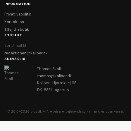
INFORMATION
Privatlivspolitik
Kontakt os
Tilføj din butik
KONTAKT
Send mail til
redaktionen@kaliber.dk
ANSVARLIG
Thomas Skall
thomas@kaliber.dk
Kaliber · Hjarækvej 65
DK-8831 Løgstrup
© 2015–2026 pluz.dk — Alle priser er vejledende og kan ændres uden varsel.