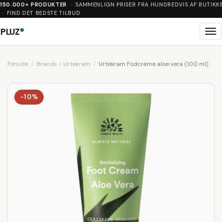
150.000+ PRODUKTER
· SAMMENLIGN PRISER FRA HUNDREDVIS AF BUTIKK
· FIND DET BEDSTE TILBUD
PLUZ
Me
Forside
Brands > Urtekram
Urtekram Fodcreme aloe vera (100 ml)
-10%