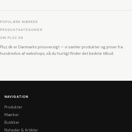
POPULÆRE MÆRKER
PRODUKTKATEGORIER
OM PLUZ.DK
Pluz.dk er Danmarks prisoversigt — vi samler produkter og priser fra
hundredvis af webshops, så du hurtigt finder det bedste tilbud.
NAVIGATION
Produkter
Mærker
Butikker
Nyheder & Artikler