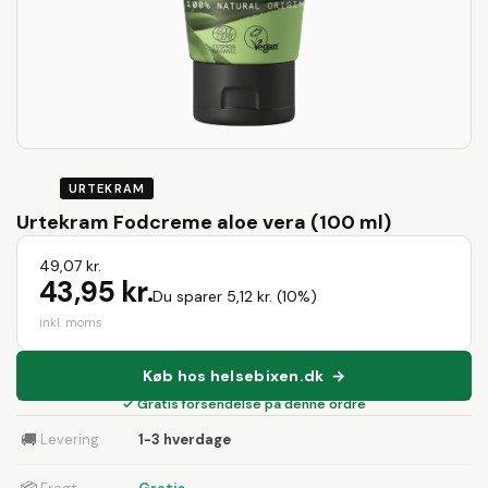
URTEKRAM
Urtekram Fodcreme aloe vera (100 ml)
49,07 kr.
43,95 kr.
Du sparer 5,12 kr. (10%)
inkl. moms
Køb hos helsebixen.dk →
✓ Gratis forsendelse på denne ordre
🚚
Levering
1-3 hverdage