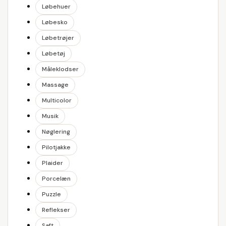
Løbehuer
Løbesko
Løbetrøjer
Løbetøj
Måleklodser
Massage
Multicolor
Musik
Nøglering
Pilotjakke
Plaider
Porcelæn
Puzzle
Reflekser
Saft