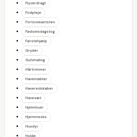
Flyverdragt
Fodpleje
Fortovskantsten
Fødselsdagstog
Førstehjælp
Gryder
Gulvmaling
Hårtrimmer
Havemøbler
Haveredskaber
Havesæt
Hjelmhuer
Hjemmesko
Husdyr
Hylde