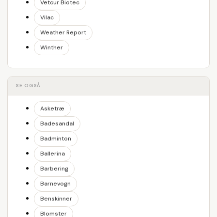
Vetcur Biotec
Vilac
Weather Report
Winther
SE OGSÅ
Asketræ
Badesandal
Badminton
Ballerina
Barbering
Barnevogn
Benskinner
Blomster