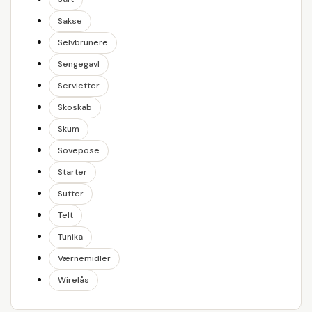
Sakse
Selvbrunere
Sengegavl
Servietter
Skoskab
Skum
Sovepose
Starter
Sutter
Telt
Tunika
Værnemidler
Wirelås