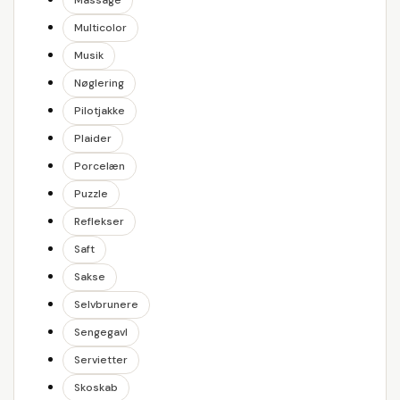
Massage
Multicolor
Musik
Nøglering
Pilotjakke
Plaider
Porcelæn
Puzzle
Reflekser
Saft
Sakse
Selvbrunere
Sengegavl
Servietter
Skoskab