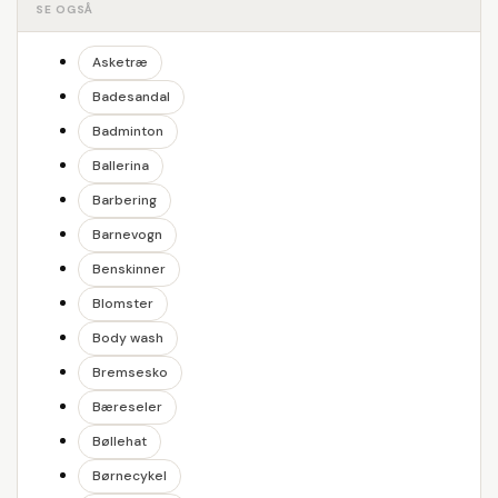
SE OGSÅ
Asketræ
Badesandal
Badminton
Ballerina
Barbering
Barnevogn
Benskinner
Blomster
Body wash
Bremsesko
Bæreseler
Bøllehat
Børnecykel