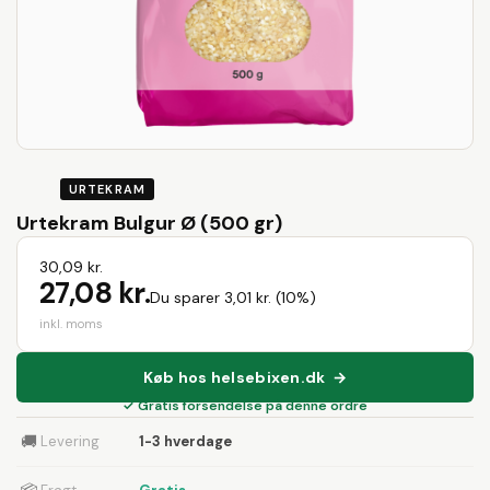
URTEKRAM
Urtekram Bulgur Ø (500 gr)
30,09 kr.
27,08 kr.
Du sparer 3,01 kr. (10%)
inkl. moms
Køb hos helsebixen.dk →
✓ Gratis forsendelse på denne ordre
🚚
Levering
1-3 hverdage