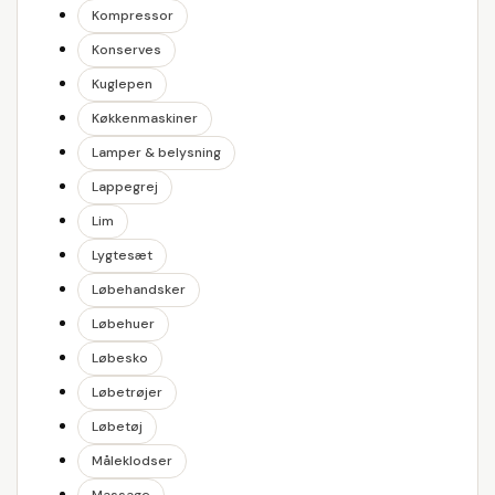
Kompressor
Konserves
Kuglepen
Køkkenmaskiner
Lamper & belysning
Lappegrej
Lim
Lygtesæt
Løbehandsker
Løbehuer
Løbesko
Løbetrøjer
Løbetøj
Måleklodser