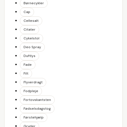
Børnecykler
Cap
Cellesalt
Citater
Cykelstol
Deo Spray
Duftlys
Fade
Filt
Flyverdragt
Fodpleje
Fortovskantsten
Fødselsdagstog
Førstehjælp
Gryder