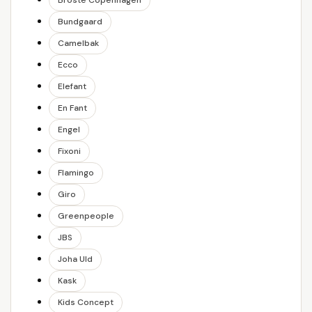
Broste Copenhagen
Bundgaard
Camelbak
Ecco
Elefant
En Fant
Engel
Fixoni
Flamingo
Giro
Greenpeople
JBS
Joha Uld
Kask
Kids Concept