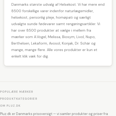
Danmarks største udvalg af Helsekost. Vi har mere end
8500 forskellige varer indenfor naturlægemidler,
helsekost, personlig pleje, homøpati og særligt
udvalgte sunde fødevarer samt rengøringsartikler. Vi
har over 8500 produkter at vælge i mellem fra
mærker som A.Vogel, Melissa, Biosym, Livol, Nupo,
Berthelsen, Lekaform, Avosol, Konjak, Dr. Schär og
mange, mange flere. Alle vores produkter er kun et
enkelt klik væk for dig.
POPULÆRE MÆRKER
PRODUKTKATEGORIER
OM PLUZ.DK
Pluz.dk er Danmarks prisoversigt — vi samler produkter og priser fra