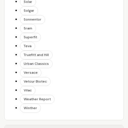
Solar
Solgar
Sonnentor
Sram
Superfit
Teva
Truefitt and Hill
Urban Classics
Versace
Vetcur Biotec
Vilac
Weather Report
Winther