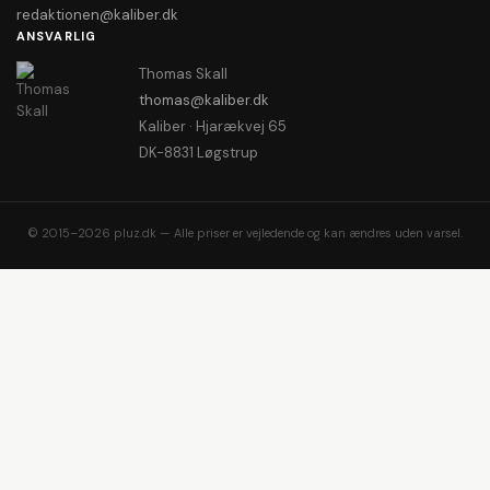
redaktionen@kaliber.dk
ANSVARLIG
Thomas Skall
thomas@kaliber.dk
Kaliber · Hjarækvej 65
DK-8831 Løgstrup
© 2015–2026 pluz.dk — Alle priser er vejledende og kan ændres uden varsel.