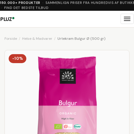
150.000+ PRODUKTER
· SAMMENLIGN PRISER FRA HUNDREDVIS AF BUTIKK
· FIND DET BEDSTE TILBUD
PLUZ
Me
Forside
Helse & Madvarer
Urtekram Bulgur Ø (500 gr)
-10%