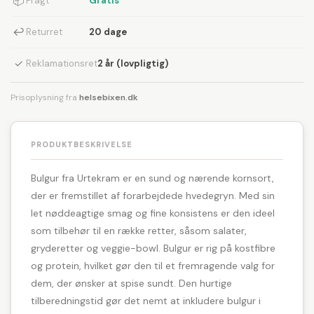
📦
Fragt
Gratis
↩
Returret
20 dage
✓
Reklamationsret
2 år (lovpligtig)
Prisoplysning fra
helsebixen.dk
PRODUKTBESKRIVELSE
Bulgur fra Urtekram er en sund og nærende kornsort,
der er fremstillet af forarbejdede hvedegryn. Med sin
let nøddeagtige smag og fine konsistens er den ideel
som tilbehør til en række retter, såsom salater,
gryderetter og veggie-bowl. Bulgur er rig på kostfibre
og protein, hvilket gør den til et fremragende valg for
dem, der ønsker at spise sundt. Den hurtige
tilberedningstid gør det nemt at inkludere bulgur i