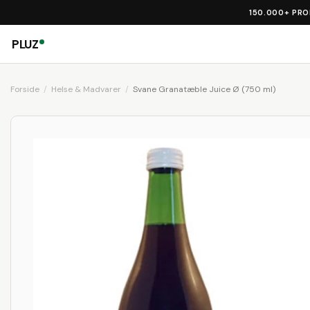
150.000+ PR
PLUZ
Forside
Helse & Madvarer
Svane Granatæble Juice Ø (750 ml)