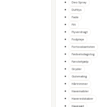
Deo Spray
Duftlys
Fade
Filt
Flyverdragt
Fodpleje
Fortovskantsten
Fødselsdagstog
Førstehjælp
Gryder
Gulvmaling
Hårtrimmer
Havemøbler
Haveredskaber
Havesæt