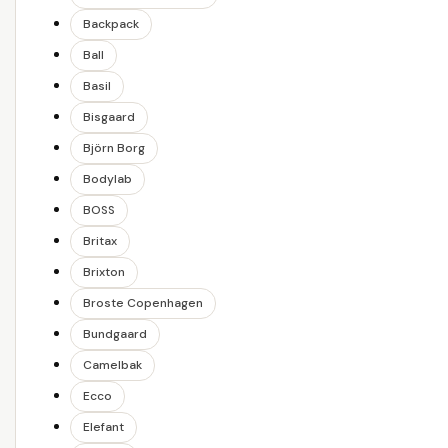
Backpack
Ball
Basil
Bisgaard
Björn Borg
Bodylab
BOSS
Britax
Brixton
Broste Copenhagen
Bundgaard
Camelbak
Ecco
Elefant