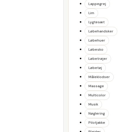
Lappegrej
Lim
Lygtesæt
Løbehandsker
Løbehuer
Løbesko
Løbetrøjer
Løbetøj
Måleklodser
Massage
Multicolor
Musik
Nøglering
Pilotjakke
Plaider