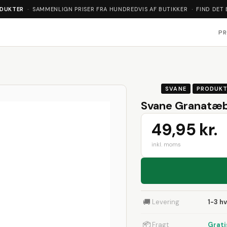
ODUKTER
· SAMMENLIGN PRISER FRA HUNDREDVIS AF BUTIKKER · FIND DET 
P
SVANE
PRODUK
Svane Granatæbl
49,95 kr.
inkl. moms
🚚
Levering
1-3 h
📦
Fragt
Grati