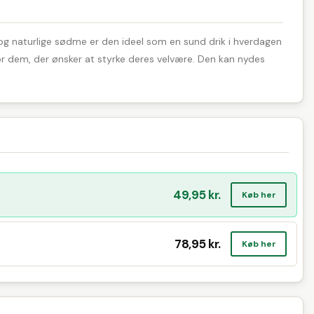
 og naturlige sødme er den ideel som en sund drik i hverdagen
g for dem, der ønsker at styrke deres velvære. Den kan nydes
49,95 kr.
Køb her
78,95 kr.
Køb her