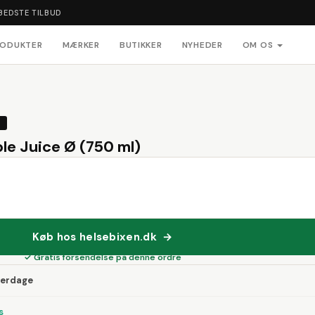
BEDSTE TILBUD
RODUKTER
MÆRKER
BUTIKKER
NYHEDER
OM OS
T
e Juice Ø (750 ml)
Køb hos helsebixen.dk →
✓ Gratis forsendelse på denne ordre
verdage
s