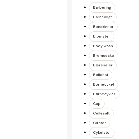
Barbering
Barnevogn
Benskinner
Blomster
Body wash
Bremsesko
Bæreseler
Bøllehat
Børnecykel
Børnecykler
Cap
Cellesalt
Citater
Cykelstol