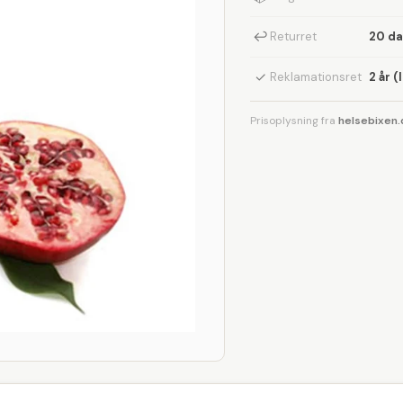
↩
Returret
20 d
✓
Reklamationsret
2 år (
Prisoplysning fra
helsebixen.