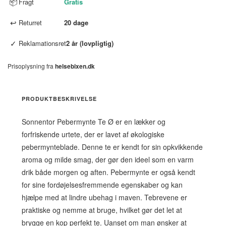
📦
Fragt
Gratis
↩
Returret
20 dage
✓
Reklamationsret
2 år (lovpligtig)
Prisoplysning fra
helsebixen.dk
PRODUKTBESKRIVELSE
Sonnentor Pebermynte Te Ø er en lækker og
forfriskende urtete, der er lavet af økologiske
pebermynteblade. Denne te er kendt for sin opkvikkende
aroma og milde smag, der gør den ideel som en varm
drik både morgen og aften. Pebermynte er også kendt
for sine fordøjelsesfremmende egenskaber og kan
hjælpe med at lindre ubehag i maven. Tebrevene er
praktiske og nemme at bruge, hvilket gør det let at
brygge en kop perfekt te. Uanset om man ønsker at