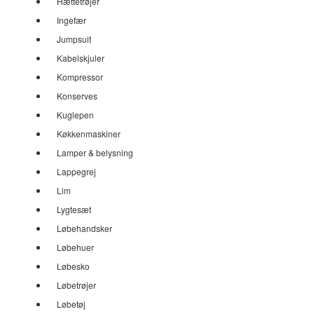
Hættetrøjer
Ingefær
Jumpsuit
Kabelskjuler
Kompressor
Konserves
Kuglepen
Køkkenmaskiner
Lamper & belysning
Lappegrej
Lim
Lygtesæt
Løbehandsker
Løbehuer
Løbesko
Løbetrøjer
Løbetøj