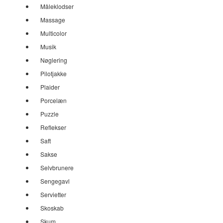
Måleklodser
Massage
Multicolor
Musik
Nøglering
Pilotjakke
Plaider
Porcelæn
Puzzle
Reflekser
Saft
Sakse
Selvbrunere
Sengegavl
Servietter
Skoskab
Skum