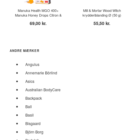
Manuka Health MGO 400+
Mill & Mortar Wood Witch
Manuka Honey Drops Citron &
krydderiblanding Ø (50 g)
I...
69,00 kr.
55,50 kr.
ANDRE MÆRKER
Angulus
Annemarie Börlind
Asics
Australian BodyCare
Backpack
Ball
Basil
Bisgaard
Björn Borg