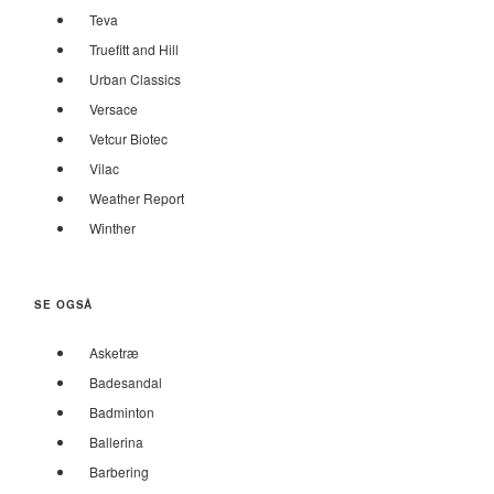
Teva
Truefitt and Hill
Urban Classics
Versace
Vetcur Biotec
Vilac
Weather Report
Winther
SE OGSÅ
Asketræ
Badesandal
Badminton
Ballerina
Barbering