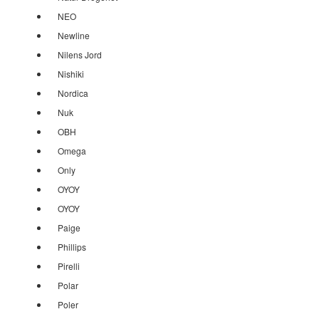
NEO
Newline
Nilens Jord
Nishiki
Nordica
Nuk
OBH
Omega
Only
OYOY
OYOY
Paige
Phillips
Pirelli
Polar
Poler