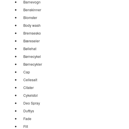
Barnevogn
Benskinner
Blomster
Body wash
Bremsesko
Bæreseler
Bøllehat
Børnecykel
Børnecykler
Cap
Cellesalt
Citater
Cykelstol
Deo Spray
Duftlys
Fade
Filt