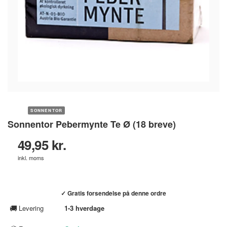
SONNENTOR
Sonnentor Pebermynte Te Ø (18 breve)
49,95 kr.
inkl. moms
Køb hos helsebixen.dk →
✓ Gratis forsendelse på denne ordre
🚚
Levering
1-3 hverdage