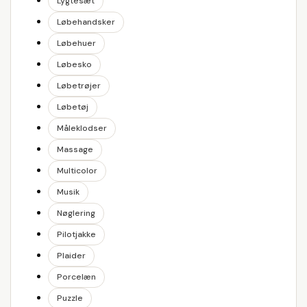
Lygtesæt
Løbehandsker
Løbehuer
Løbesko
Løbetrøjer
Løbetøj
Måleklodser
Massage
Multicolor
Musik
Nøglering
Pilotjakke
Plaider
Porcelæn
Puzzle