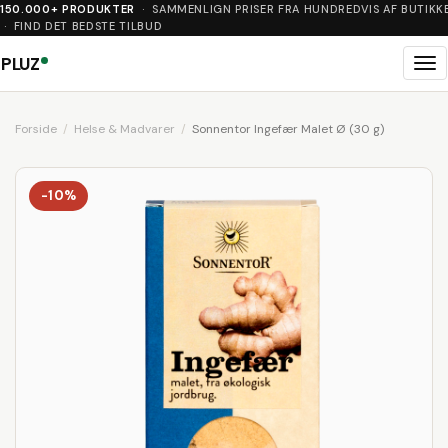
150.000+ PRODUKTER
· SAMMENLIGN PRISER FRA HUNDREDVIS AF BUTIKK
· FIND DET BEDSTE TILBUD
PLUZ
Me
Forside
Helse & Madvarer
Sonnentor Ingefær Malet Ø (30 g)
-10%