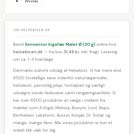
Wirelås
OM HELSEBIXEN.DK
Bestil
Sonnentor Ingefær Malet Ø (30 g)
online hos
helsebixen.dk
— fra kun
31,46 kr.
inkl. fragt. Levering
om ca. 1-3 hverdage.
Danmarks største udvalg af Helsekost. Vi har mere end
8500 forskellige varer indenfor naturlægemidler,
helsekost, personlig pleje, homøpati og særligt
udvalgte sunde fødevarer samt rengøringsartikler. Vi
har over 8500 produkter at vælge i mellem fra
mærker som A.Vogel, Melissa, Biosym, Livol, Nupo,
Berthelsen, Lekaform, Avosol, Konjak, Dr. Schär og
mange, mange flere. Alle vores produkter er kun et
enkelt klik væk for dig.