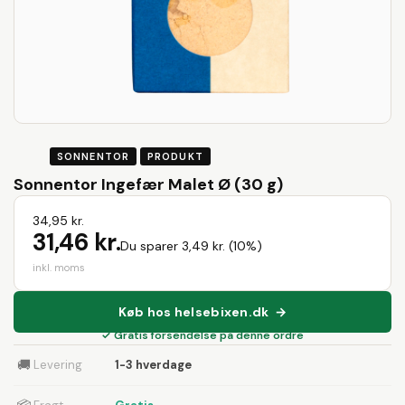
SONNENTOR
PRODUKT
Sonnentor Ingefær Malet Ø (30 g)
34,95 kr.
31,46 kr.
Du sparer 3,49 kr. (10%)
inkl. moms
Køb hos helsebixen.dk →
✓ Gratis forsendelse på denne ordre
🚚
Levering
1-3 hverdage