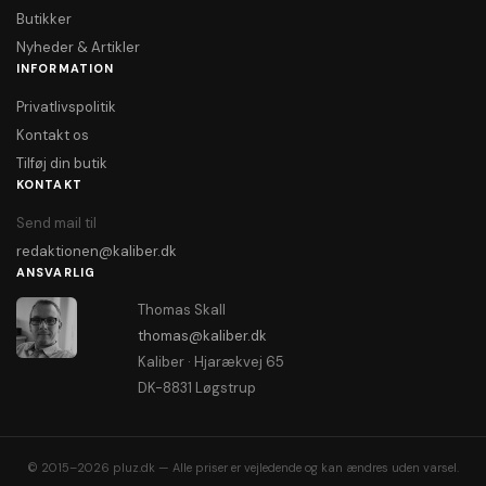
Butikker
Nyheder & Artikler
INFORMATION
Privatlivspolitik
Kontakt os
Tilføj din butik
KONTAKT
Send mail til
redaktionen@kaliber.dk
ANSVARLIG
Thomas Skall
thomas@kaliber.dk
Kaliber · Hjarækvej 65
DK-8831 Løgstrup
© 2015–2026 pluz.dk — Alle priser er vejledende og kan ændres uden varsel.