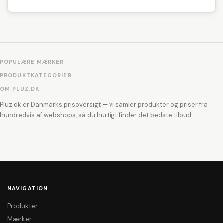
POPULÆRE MÆRKER
PRODUKTKATEGORIER
OM PLUZ.DK
Pluz.dk er Danmarks prisoversigt — vi samler produkter og priser fra
hundredvis af webshops, så du hurtigt finder det bedste tilbud.
NAVIGATION
Produkter
Mærker