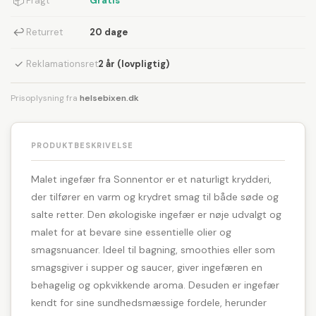
📦
Fragt
Gratis
↩
Returret
20 dage
✓
Reklamationsret
2 år (lovpligtig)
Prisoplysning fra
helsebixen.dk
PRODUKTBESKRIVELSE
Malet ingefær fra Sonnentor er et naturligt krydderi,
der tilfører en varm og krydret smag til både søde og
salte retter. Den økologiske ingefær er nøje udvalgt og
malet for at bevare sine essentielle olier og
smagsnuancer. Ideel til bagning, smoothies eller som
smagsgiver i supper og saucer, giver ingefæren en
behagelig og opkvikkende aroma. Desuden er ingefær
kendt for sine sundhedsmæssige fordele, herunder