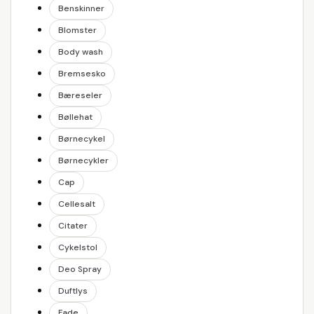
Benskinner
Blomster
Body wash
Bremsesko
Bæreseler
Bøllehat
Børnecykel
Børnecykler
Cap
Cellesalt
Citater
Cykelstol
Deo Spray
Duftlys
Fade