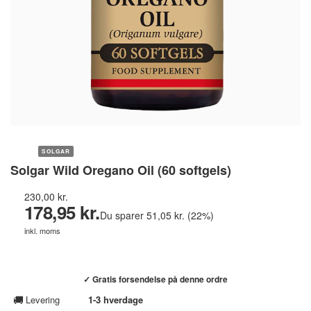
SOLGAR
Solgar Wild Oregano Oil (60 softgels)
230,00 kr.
178,95 kr.
Du sparer 51,05 kr. (22%)
inkl. moms
Køb hos helsebixen.dk →
✓ Gratis forsendelse på denne ordre
🚚
Levering
1-3 hverdage