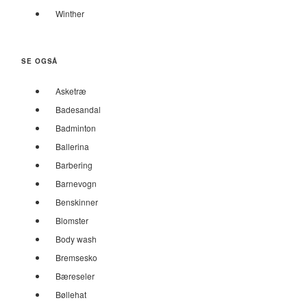
Winther
SE OGSÅ
Asketræ
Badesandal
Badminton
Ballerina
Barbering
Barnevogn
Benskinner
Blomster
Body wash
Bremsesko
Bæreseler
Bøllehat