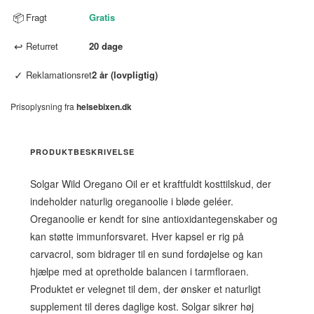
📦
Fragt
Gratis
↩
Returret
20 dage
✓
Reklamationsret
2 år (lovpligtig)
Prisoplysning fra
helsebixen.dk
PRODUKTBESKRIVELSE
Solgar Wild Oregano Oil er et kraftfuldt kosttilskud, der
indeholder naturlig oreganoolie i bløde geléer.
Oreganoolie er kendt for sine antioxidantegenskaber og
kan støtte immunforsvaret. Hver kapsel er rig på
carvacrol, som bidrager til en sund fordøjelse og kan
hjælpe med at opretholde balancen i tarmfloraen.
Produktet er velegnet til dem, der ønsker et naturligt
supplement til deres daglige kost. Solgar sikrer høj