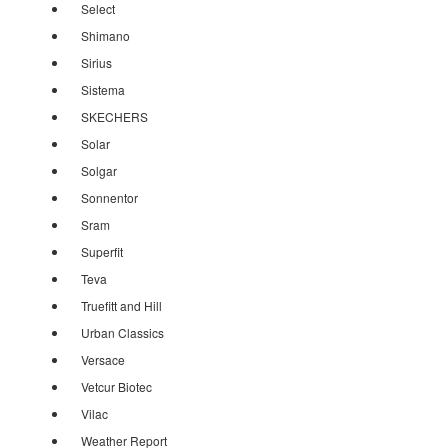
Select
Shimano
Sirius
Sistema
SKECHERS
Solar
Solgar
Sonnentor
Sram
Superfit
Teva
Truefitt and Hill
Urban Classics
Versace
Vetcur Biotec
Vilac
Weather Report