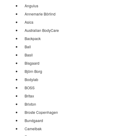
Angulus
Annemarie Börlind
Asics
Australian BodyCare
Backpack
Ball
Basil
Bisgaard
Björn Borg
Bodylab
BOSS
Britax
Brixton
Broste Copenhagen
Bundgaard
Camelbak