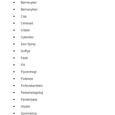
Børnecykel
Børnecykler
Cap
Cellesalt
Citater
Cykelstol
Deo Spray
Duftlys
Fade
Filt
Flyverdragt
Fodpleje
Fortovskantsten
Fødselsdagstog
Førstehjælp
Gryder
Gulvmaling