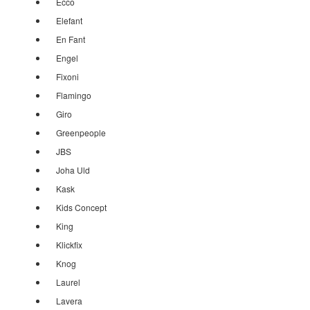
Ecco
Elefant
En Fant
Engel
Fixoni
Flamingo
Giro
Greenpeople
JBS
Joha Uld
Kask
Kids Concept
King
Klickfix
Knog
Laurel
Lavera