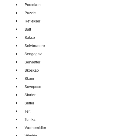
Porcelæn
Puzzle
Reflekser
Saft
Sakse
Selvbrunere
Sengegavl
Servietter
Skoskab
Skum
Sovepose
Starter
Sutter
Telt
Tunika
Værnemidler
Wirelås