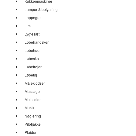
Køkkenmaskiner
Lamper & belysning
Lappegrej
Lim
Lygtesæt
Løbehandsker
Løbehuer
Løbesko
Løbetrøjer
Løbetøj
Måleklodser
Massage
Multicolor
Musik
Nøglering
Pilotjakke
Plaider