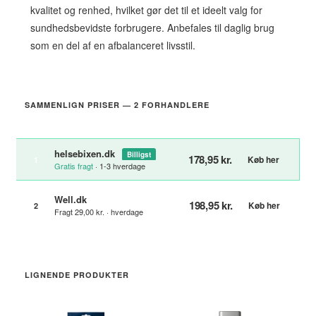
kvalitet og renhed, hvilket gør det til et ideelt valg for
sundhedsbevidste forbrugere. Anbefales til daglig brug
som en del af en afbalanceret livsstil.
SAMMENLIGN PRISER — 2 FORHANDLERE
helsebixen.dk
Billigst
178,95 kr.
Køb her
1
Gratis fragt
· 1-3 hverdage
Well.dk
198,95 kr.
Køb her
2
Fragt 29,00 kr. · hverdage
LIGNENDE PRODUKTER