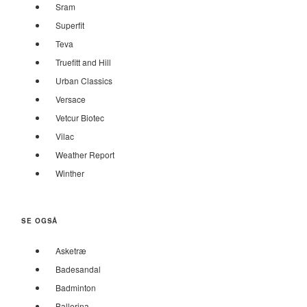
Sram
Superfit
Teva
Truefitt and Hill
Urban Classics
Versace
Vetcur Biotec
Vilac
Weather Report
Winther
SE OGSÅ
Asketræ
Badesandal
Badminton
Ballerina