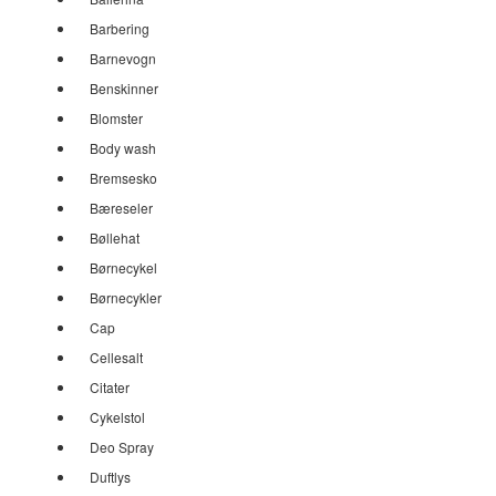
Barbering
Barnevogn
Benskinner
Blomster
Body wash
Bremsesko
Bæreseler
Bøllehat
Børnecykel
Børnecykler
Cap
Cellesalt
Citater
Cykelstol
Deo Spray
Duftlys