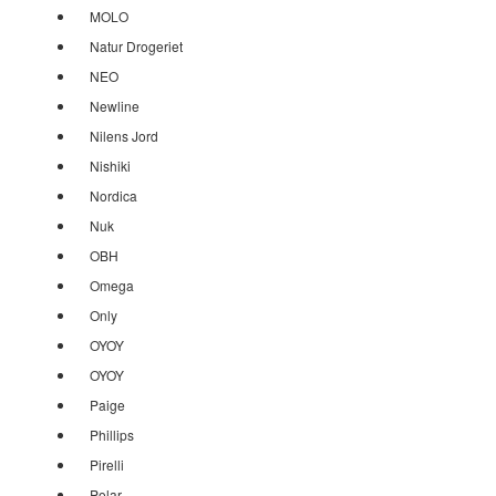
MOLO
Natur Drogeriet
NEO
Newline
Nilens Jord
Nishiki
Nordica
Nuk
OBH
Omega
Only
OYOY
OYOY
Paige
Phillips
Pirelli
Polar