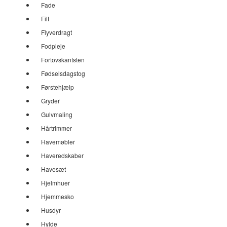
Fade
Filt
Flyverdragt
Fodpleje
Fortovskantsten
Fødselsdagstog
Førstehjælp
Gryder
Gulvmaling
Hårtrimmer
Havemøbler
Haveredskaber
Havesæt
Hjelmhuer
Hjemmesko
Husdyr
Hylde