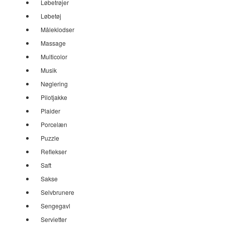
Løbetrøjer
Løbetøj
Måleklodser
Massage
Multicolor
Musik
Nøglering
Pilotjakke
Plaider
Porcelæn
Puzzle
Reflekser
Saft
Sakse
Selvbrunere
Sengegavl
Servietter