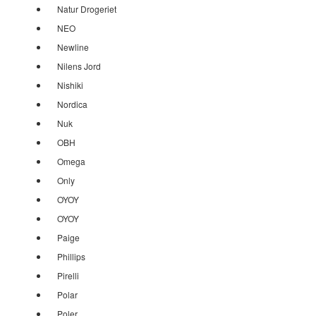
Natur Drogeriet
NEO
Newline
Nilens Jord
Nishiki
Nordica
Nuk
OBH
Omega
Only
OYOY
OYOY
Paige
Phillips
Pirelli
Polar
Poler