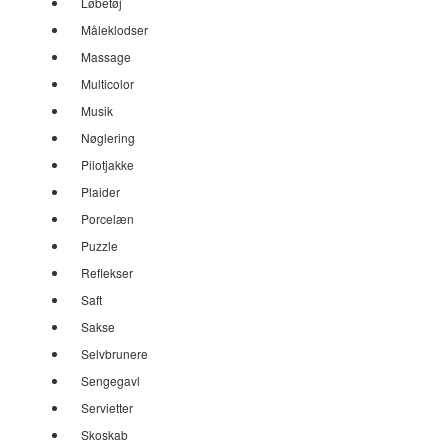
Løbetøj
Måleklodser
Massage
Multicolor
Musik
Nøglering
Pilotjakke
Plaider
Porcelæn
Puzzle
Reflekser
Saft
Sakse
Selvbrunere
Sengegavl
Servietter
Skoskab