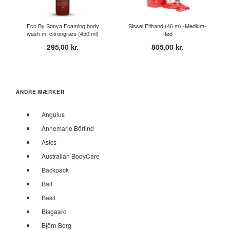
Eco By Sonya Foaming body
Sissel Fitband (46 m) -Medium-
wash m. citrongræs (450 ml)
Rød
295,00 kr.
805,00 kr.
ANDRE MÆRKER
Angulus
Annemarie Börlind
Asics
Australian BodyCare
Backpack
Ball
Basil
Bisgaard
Björn Borg