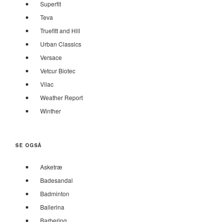
Superfit
Teva
Truefitt and Hill
Urban Classics
Versace
Vetcur Biotec
Vilac
Weather Report
Winther
SE OGSÅ
Asketræ
Badesandal
Badminton
Ballerina
Barbering