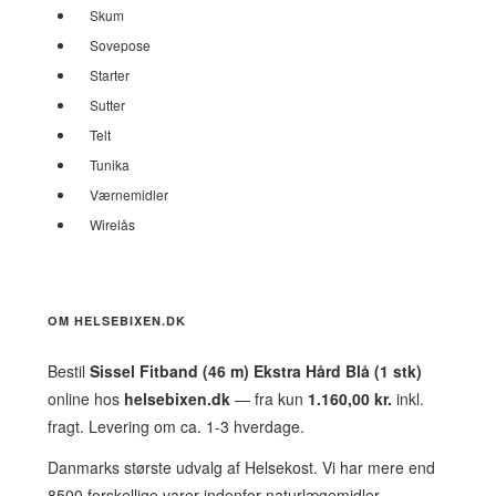
Skum
Sovepose
Starter
Sutter
Telt
Tunika
Værnemidler
Wirelås
OM HELSEBIXEN.DK
Bestil
Sissel Fitband (46 m) Ekstra Hård Blå (1 stk)
online hos
helsebixen.dk
— fra kun
1.160,00 kr.
inkl.
fragt. Levering om ca. 1-3 hverdage.
Danmarks største udvalg af Helsekost. Vi har mere end
8500 forskellige varer indenfor naturlægemidler,