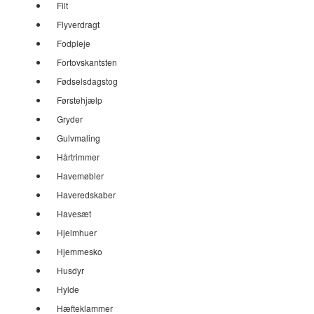
Filt
Flyverdragt
Fodpleje
Fortovskantsten
Fødselsdagstog
Førstehjælp
Gryder
Gulvmaling
Hårtrimmer
Havemøbler
Haveredskaber
Havesæt
Hjelmhuer
Hjemmesko
Husdyr
Hylde
Hæfteklammer