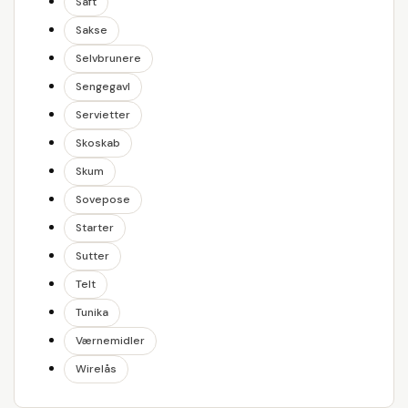
Saft
Sakse
Selvbrunere
Sengegavl
Servietter
Skoskab
Skum
Sovepose
Starter
Sutter
Telt
Tunika
Værnemidler
Wirelås