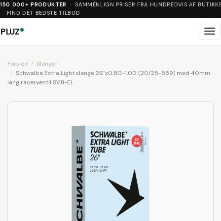
150.000+ PRODUKTER
· SAMMENLIGN PRISER FRA HUNDREDVIS AF BUTIKK
· FIND DET BEDSTE TILBUD
PLUZ
Me
Forside
Slanger
Schwalbe Extra Light slange 26"x0,80-1,00 (20/25-559) med 40mm
lang racerventil SV11-EL