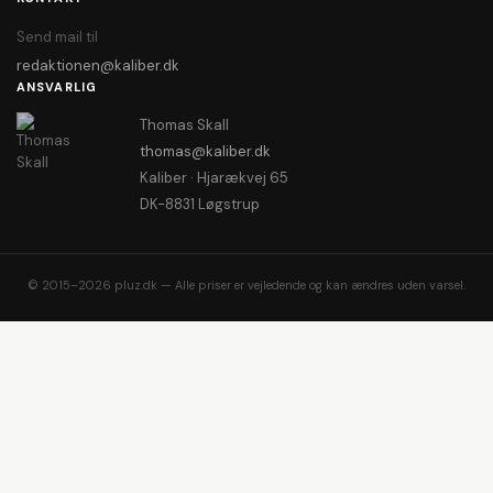
Send mail til
redaktionen@kaliber.dk
ANSVARLIG
Thomas Skall
thomas@kaliber.dk
Kaliber · Hjarækvej 65
DK-8831 Løgstrup
© 2015–2026 pluz.dk — Alle priser er vejledende og kan ændres uden varsel.