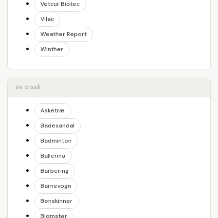
Vetcur Biotec
Vilac
Weather Report
Winther
SE OGSÅ
Asketræ
Badesandal
Badminton
Ballerina
Barbering
Barnevogn
Benskinner
Blomster