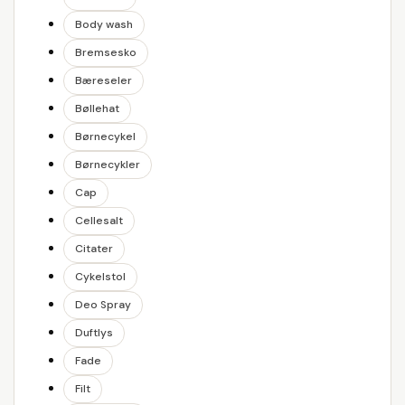
Body wash
Bremsesko
Bæreseler
Bøllehat
Børnecykel
Børnecykler
Cap
Cellesalt
Citater
Cykelstol
Deo Spray
Duftlys
Fade
Filt