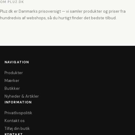
OM PLUZ.DK
Pluz.dk er Danmarks prisoversigt — vi samler produkter og priser fra
hundredvis af webshops, så du hurtigt finder det bedste tilbud.
NAVIGATION
Produkter
Mærker
Butikker
Nyheder & Artikler
INFORMATION
Privatlivspolitik
Kontakt os
Tilføj din butik
KONTAKT