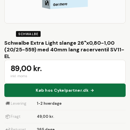
SCHWALBE
Schwalbe Extra Light slange 26"x0,80-1,00
(20/25-559) med 40mm lang racerventil SV11-
EL
89,00 kr.
inkl. moms
Køb hos Cykelpartner.dk →
🚚
Levering
1-2 hverdage
📦
Fragt
49,00 kr.
↩
Returret
365 dage