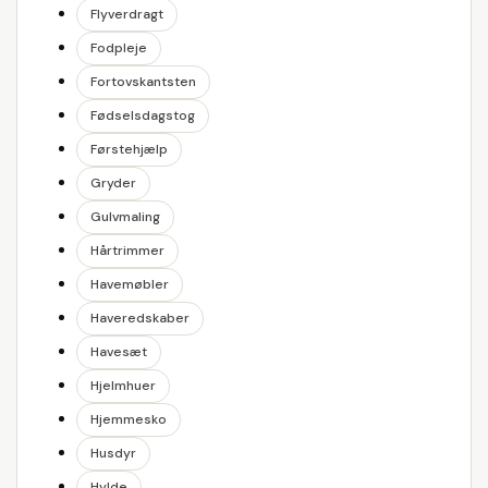
Flyverdragt
Fodpleje
Fortovskantsten
Fødselsdagstog
Førstehjælp
Gryder
Gulvmaling
Hårtrimmer
Havemøbler
Haveredskaber
Havesæt
Hjelmhuer
Hjemmesko
Husdyr
Hylde