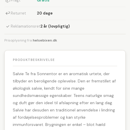
📦
Fragt
Gratis
↩
Returret
20 dage
✓
Reklamationsret
2 år (lovpligtig)
Prisoplysning fra
helsebixen.dk
PRODUKTBESKRIVELSE
Salvie Te fra Sonnentor er en aromatisk urtete, der
tilbyder en beroligende oplevelse. Den er fremstillet af
økologisk salvie, kendt for sine mange
sundhedsmæssige egenskaber. Teens naturlige smag
og duft gør den ideel til afslapning efter en lang dag.
Salvie har desuden en traditionel anvendelse i lindring
af fordøjelsesproblemer og kan styrke
immunforsvaret. Brygningen er enkel – blot hæld