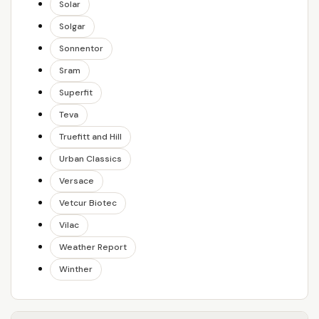
Solar
Solgar
Sonnentor
Sram
Superfit
Teva
Truefitt and Hill
Urban Classics
Versace
Vetcur Biotec
Vilac
Weather Report
Winther