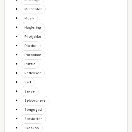
Massage
Multicolor
Musik
Nøglering
Pilotjakke
Plaider
Porcelæn
Puzzle
Reflekser
Saft
Sakse
Selvbrunere
Sengegavl
Servietter
Skoskab