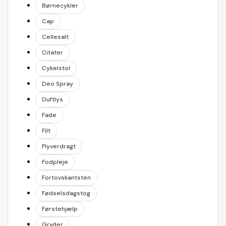
Børnecykler
Cap
Cellesalt
Citater
Cykelstol
Deo Spray
Duftlys
Fade
Filt
Flyverdragt
Fodpleje
Fortovskantsten
Fødselsdagstog
Førstehjælp
Gryder