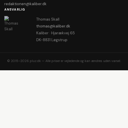
redaktionen@kaliber.dk
ANSVARLIG
Thomas Skall
thomas@kaliber.dk
Kaliber · Hjarækvej 65
DK-8831 Løgstrup
© 2015–2026 pluz.dk — Alle priser er vejledende og kan ændres uden varsel.