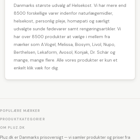
Danmarks største udvalg af Helsekost. Vi har mere end
8500 forskellige varer indenfor naturlægemidler,
helsekost, personlig pleje, homøpati og særligt
udvalgte sunde fødevarer samt rengøringsartikler. Vi
har over 8500 produkter at vælge i mellem fra
mærker som A.Vogel, Melissa, Biosym, Livol, Nupo,
Berthelsen, Lekaform, Avosol, Konjak, Dr. Schär og
mange, mange flere. Alle vores produkter er kun et
enkelt klik væk for dig.
POPULÆRE MÆRKER
PRODUKTKATEGORIER
OM PLUZ.DK
Pluz.dk er Danmarks prisoversigt — vi samler produkter og priser fra