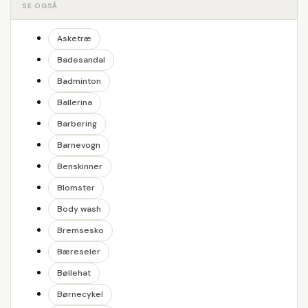
SE OGSÅ
Asketræ
Badesandal
Badminton
Ballerina
Barbering
Barnevogn
Benskinner
Blomster
Body wash
Bremsesko
Bæreseler
Bøllehat
Børnecykel