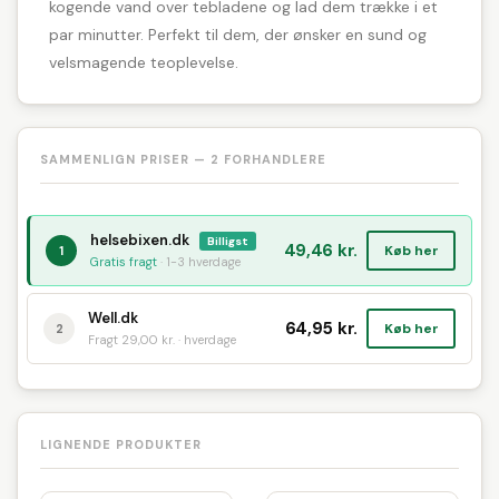
kogende vand over tebladene og lad dem trække i et
par minutter. Perfekt til dem, der ønsker en sund og
velsmagende teoplevelse.
SAMMENLIGN PRISER — 2 FORHANDLERE
helsebixen.dk
Billigst
49,46 kr.
Køb her
1
Gratis fragt
· 1-3 hverdage
Well.dk
64,95 kr.
Køb her
2
Fragt 29,00 kr. · hverdage
LIGNENDE PRODUKTER