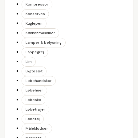
Kompressor
Konserves
Kuglepen
Køkkenmaskiner
Lamper & belysning
Lappegrej
Lim
Lygtesæt
Løbehandsker
Løbehuer
Løbesko
Løbetrøjer
Løbetøj
Måleklodser