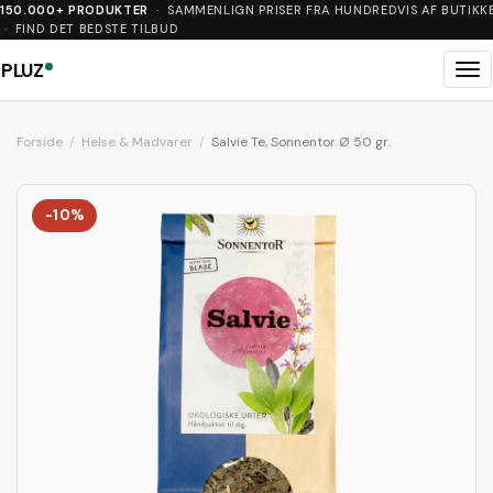
150.000+ PRODUKTER
· SAMMENLIGN PRISER FRA HUNDREDVIS AF BUTIKK
· FIND DET BEDSTE TILBUD
PLUZ
Me
Forside
Helse & Madvarer
Salvie Te, Sonnentor Ø 50 gr.
-10%