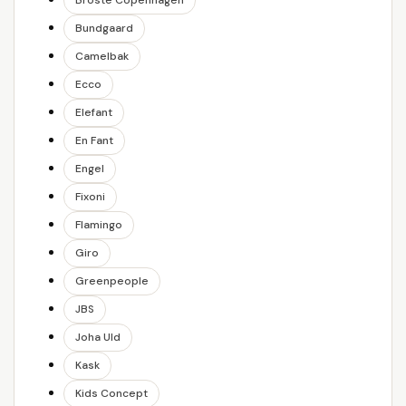
Broste Copenhagen
Bundgaard
Camelbak
Ecco
Elefant
En Fant
Engel
Fixoni
Flamingo
Giro
Greenpeople
JBS
Joha Uld
Kask
Kids Concept