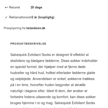
↩
Returret
20 dage
✓
Reklamationsret
2 år (lovpligtig)
Prisoplysning fra
helsebixen.dk
PRODUKTBESKRIVELSE
Salvequick Exfoliant Socks er designet til effektivt at
eksfoliere og blødgøre fødderne. Disse sokker indeholder
en speciel formel, der hjælper med at fjerne døde
hudceller og hård hud, hvilket efterlader fødderne glatte
og velplejede. Anvendelsen er enkel; sokkerne trækkes
på i en time, hvorefter huden begynder at skrælle
naturligt i dagene efter. Ideel til dem, der ønsker at
forbedre fodens udseende og komfort, kan disse sokker
bruges hjemme i ro og mag. Salvequick Exfoliant Socks