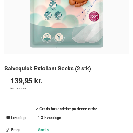
Salvequick Exfoliant Socks (2 stk)
139,95 kr.
inkl. moms
Køb hos helsebixen.dk →
✓ Gratis forsendelse på denne ordre
🚚
Levering
1-3 hverdage
📦
Fragt
Gratis