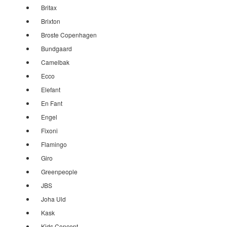
Britax
Brixton
Broste Copenhagen
Bundgaard
Camelbak
Ecco
Elefant
En Fant
Engel
Fixoni
Flamingo
Giro
Greenpeople
JBS
Joha Uld
Kask
Kids Concept