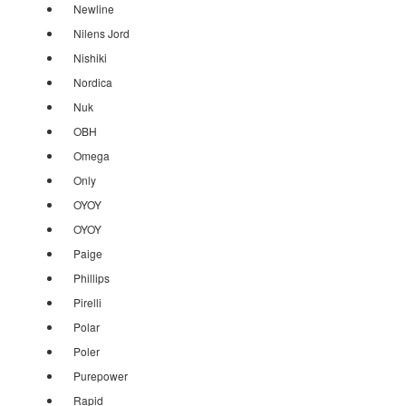
Newline
Nilens Jord
Nishiki
Nordica
Nuk
OBH
Omega
Only
OYOY
OYOY
Paige
Phillips
Pirelli
Polar
Poler
Purepower
Rapid