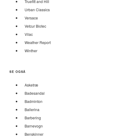
Truefitt and Hill
Urban Classics
Versace
Vetcur Biotec
Vilac
Weather Report
Winther
SE OGSÅ
Asketræ
Badesandal
Badminton
Ballerina
Barbering
Barnevogn
Benskinner