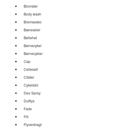
Blomster
Body wash
Bremsesko
Bæreseler
Bøllehat
Børnecykel
Børnecykler
Cap
Cellesalt
Citater
Cykelstol
Deo Spray
Duftlys
Fade
Filt
Flyverdragt