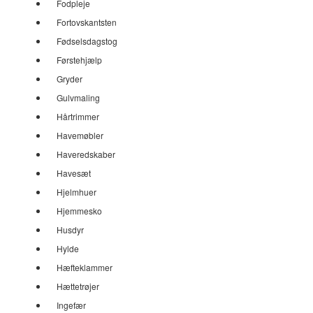
Fodpleje
Fortovskantsten
Fødselsdagstog
Førstehjælp
Gryder
Gulvmaling
Hårtrimmer
Havemøbler
Haveredskaber
Havesæt
Hjelmhuer
Hjemmesko
Husdyr
Hylde
Hæfteklammer
Hættetrøjer
Ingefær