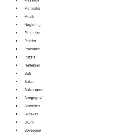
Multicolor
Musik
Nøglering
Pilotjakke
Plaider
Porcelæn
Puzzle
Reflekser
Saft
Sakse
Selvbrunere
Sengegavl
Servietter
Skoskab
Skum
Sovepose